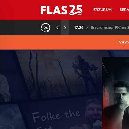
ERZURUM
SERV
i resmediyor..
17:26
/
Erzurumspor FK’nın Sü
Vizyo