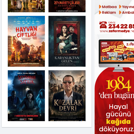
Karanlıktan Gelen
Şeytandan Satılık
Kozalak Devri
Moana