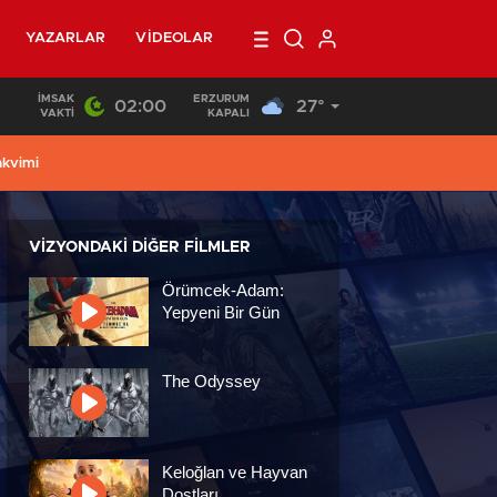
YAZARLAR
VIDEOLAR
İMSAK
ERZURUM
02:00
27°
17:20
/
Erzurum’da çocuklarıyla balkona çıkan uzaklaştırma kararl
VAKTI
KAPALI
akvimi
VIZYONDAKI DIĞER FILMLER
Örümcek-Adam:
Yepyeni Bir Gün
The Odyssey
Keloğlan ve Hayvan
Dostları