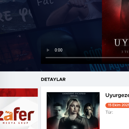
DETAYLAR
Uyurgez
15 Ekim 202
Tür: