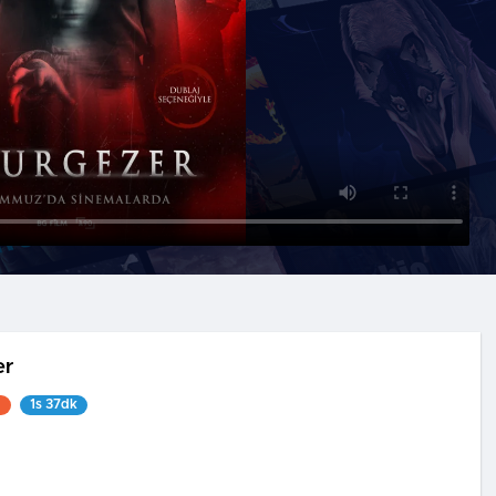
er
1
1s 37dk