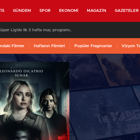
IS
GÜNDEM
SPOR
EKONOMI
MAGAZIN
GAZETELER
per Lig’de ilk 3 hafta maç programı..
ndaki Filmler
Haftanın Filmleri
Popüler Fragmanlar
Vizyon T