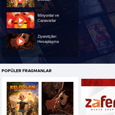
Minyonlar ve
Canavarlar
Ziyaretçiler:
Hesaplaşma
Nasreddin Hoca:
Zaman Yolcusu 4
POPÜLER FRAGMANLAR
Oyuncak Hikayesi 5
Hayvan Çiftliği