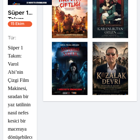
Süper 1
Takım
15 Ekim
2021
1s 37dk
Tür:
Süper 1
Takım:
Varol
Abi’nin
Çizgi Film
Makinesi,
sıradan bir
yaz tatilinin
nasıl nefes
kesici bir
maceraya
dönüşebileceğini