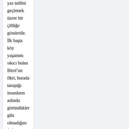
yaz tatilini
geçirmek
üzere bir
çiftliğe
gönderilir.
İlk başta
köy
yaşamını
sıkıcı bulan
Birol’un
fikri, burada
tanıştığı
insanların
aslında
göründükleri
gibi
olmadığını