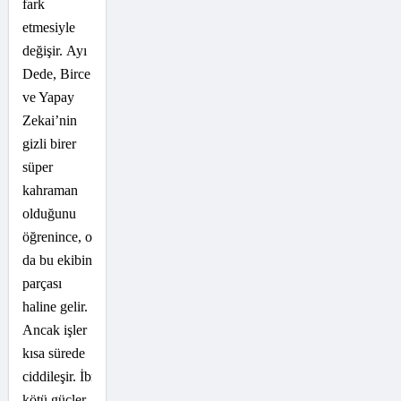
fark
etmesiyle
değişir. Ayı
Dede, Birce
ve Yapay
Zekai’nin
gizli birer
süper
kahraman
olduğunu
öğrenince, o
da bu ekibin
parçası
haline gelir.
Ancak işler
kısa sürede
ciddileşir. İbret liderliğindeki
kötü güçler