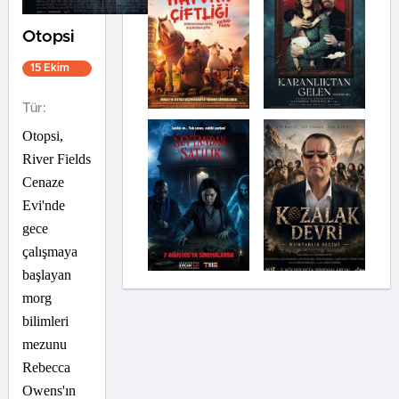
Otopsi
15 Ekim
2021
1s 37dk
Tür:
Otopsi,
River Fields
Cenaze
Evi'nde
gece
çalışmaya
başlayan
morg
bilimleri
mezunu
Rebecca
Owens'ın