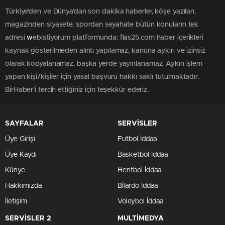
Türkiye'den ve Dünya’dan son dakika haberler, köşe yazıları,
magazinden siyasete, spordan seyahate bütün konuların tek
adresi
w
ebistiyorum platformunda; flas25.com haber içerikleri
kaynak gösterilmeden alıntı yapılamaz, kanuna aykırı ve izinsiz
olarak kopyalanamaz, başka yerde yayınlanamaz. Aykırı işlem
yapan kişi/kişiler için yasal başvuru hakkı saklı tutulmaktadır.
BirHaber'i tercih ettiğiniz için teşekkür ederiz.
SAYFALAR
SERVİSLER
Üye Girişi
Futbol İddaa
Üye Kaydı
Basketbol İddaa
Künye
Hentbol İddaa
Hakkımızda
Bilardo İddaa
İletişim
Voleybol İddaa
SERVİSLER 2
MULTİMEDYA