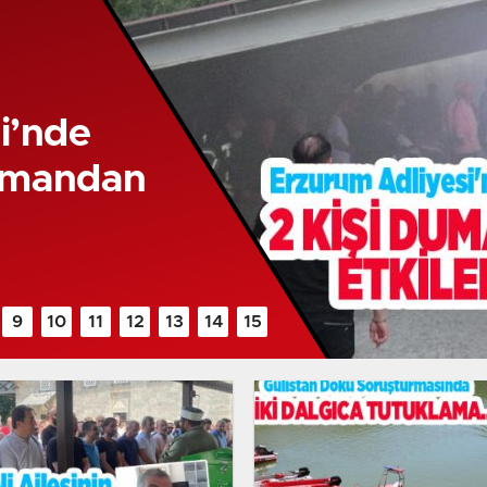
i’nde
dumandan