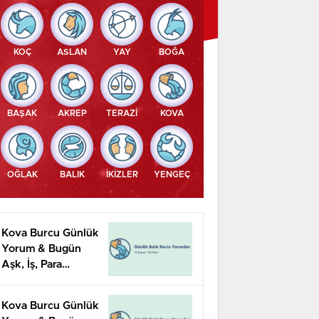
KOÇ
ASLAN
YAY
BOĞA
BAŞAK
AKREP
TERAZİ
KOVA
OĞLAK
BALIK
İKİZLER
YENGEÇ
Kova Burcu Günlük
Yorum & Bugün
Aşk, İş, Para
Yorumu
Kova Burcu Günlük