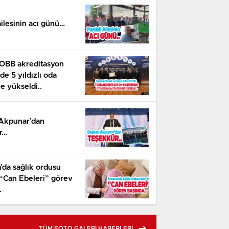
ailesinin acı günü…
OBB akreditasyon
de 5 yıldızlı oda
e yükseldi..
Akpunar’dan
r…
eli ailesinin acı günü…
’da sağlık ordusu
 “Can Ebeleri” görev
.
TÜM FOTO GALERİ HABERLERİ