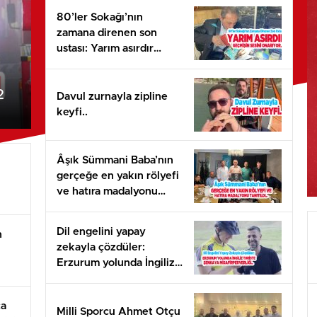
80’ler Sokağı’nın
zamana direnen son
ustası: Yarım asırdır
geçmişin sesini onarıyor..
2
Davul zurnayla zipline
keyfi..
Âşık Sümmani Baba’nın
gerçeğe en yakın rölyefi
ve hatıra madalyonu
tanıtıldı…
Dil engelini yapay
n
zekayla çözdüler:
Erzurum yolunda İngiliz
turiste Şenkaya
ağı’
misafirperverliği..
ça
Milli Sporcu Ahmet Otçu