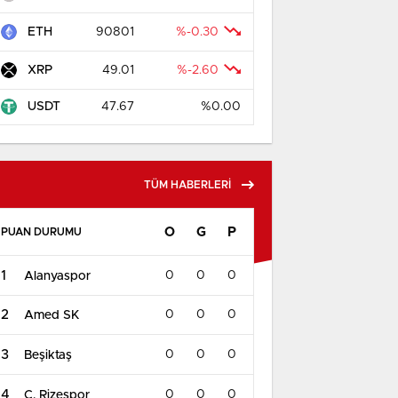
ETH
90801
%-0.30
XRP
49.01
%-2.60
USDT
47.67
%0.00
TÜM HABERLERİ
O
G
P
PUAN DURUMU
1
0
0
0
Alanyaspor
2
0
0
0
Amed SK
3
0
0
0
Beşiktaş
4
0
0
0
Ç. Rizespor