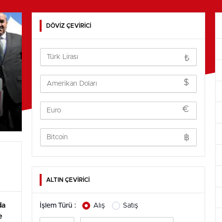
DÖVİZ ÇEVİRİCİ
₺
$
€
฿
ALTIN ÇEVİRİCİ
da
İşlem Türü :
Alış
Satış
e