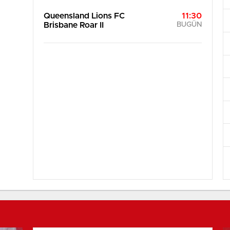
Queensland Lions FC
11:30
Brisbane Roar II
BUGÜN