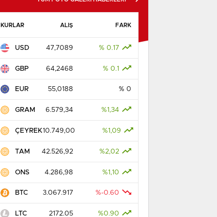
KURLAR
ALIŞ
FARK
USD
47,7089
% 0.17
GBP
64,2468
% 0.1
EUR
55,0188
% 0
GRAM
6.579,34
%1,34
ÇEYREK
10.749,00
%1,09
TAM
42.526,92
%2,02
ONS
4.286,98
%1,10
BTC
3.067.917
%-0.60
LTC
2172.05
%0.90