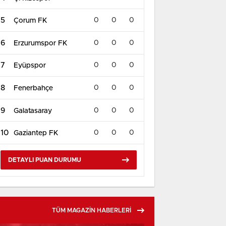
5
0
0
0
Çorum FK
6
0
0
0
Erzurumspor FK
7
0
0
0
Eyüpspor
8
0
0
0
Fenerbahçe
9
0
0
0
Galatasaray
10
0
0
0
Gaziantep FK
DETAYLI PUAN DURUMU
TÜM MAGAZİN HABERLERİ