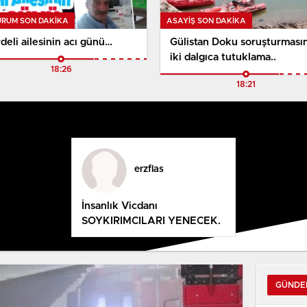
URUM SON DAKİKA
ASAYİŞ SON DAKİKA
deli ailesinin acı günü…
Gülistan Doku soruşturması
iki dalgıca tutuklama..
18:26
18:21
erzflas
İnsanlık Vicdanı
SOYKIRIMCILARI YENECEK.
GÜNDE