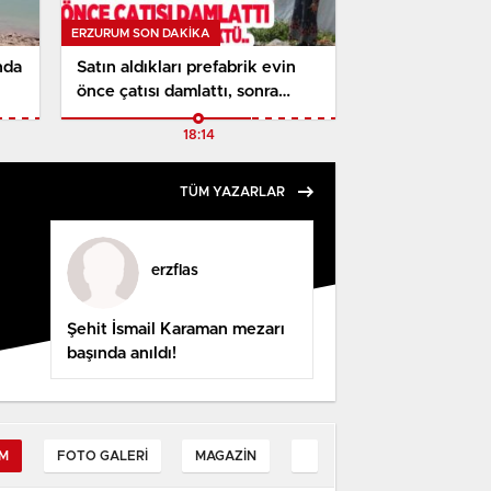
ERZURUM SON DAKİKA
nda
Satın aldıkları prefabrik evin
önce çatısı damlattı, sonra
tamamen çöktü..
18:14
TÜM YAZARLAR
erzflas
Şehit İsmail Karaman mezarı
başında anıldı!
M
FOTO GALERI
MAGAZIN