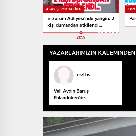
ASAYİŞ SON DAKİKA
ERZ
Erzurum Adliyesi’nde yangın: 2
Par
kişi dumandan etkilendi…
21:59
YAZARLARIMIZIN KALEMİNDEN
erzflas
Vali Aydın Baruş
Palandöken’de..