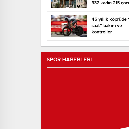
332 kadın 215 çoc
sığındı!
46 yıllık köprüde
saat” bakım ve
kontroller
SPOR HABERLERİ