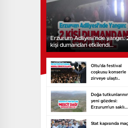
Erzurum Adliyesi’nde yangın: 
kişi dumandan etkilendi…
Oltu’da festival
coşkusu konserle
zirveye ulaştı..
Doğa tutkunlarını
yeni gözdesi:
Erzurum’un saklı
güzelliği ‘Mescit D
keşfedilmeyi
Stat kapısında ma
bekliyor..