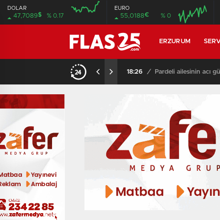
DOLAR
EURO
$
€
47,7089
% 0.17
55,0188
% 0
04:00
04:00
ERZURUM
SERV
18:21
/
Gülistan Doku soruştur