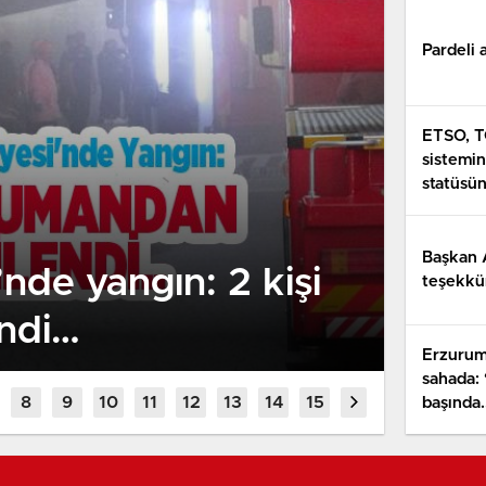
Pardeli 
ETSO, T
sistemin
statüsün
Başkan 
nde yangın: 2 kişi
teşekkü
ndi…
Pard
Erzurum
sahada:
başında.