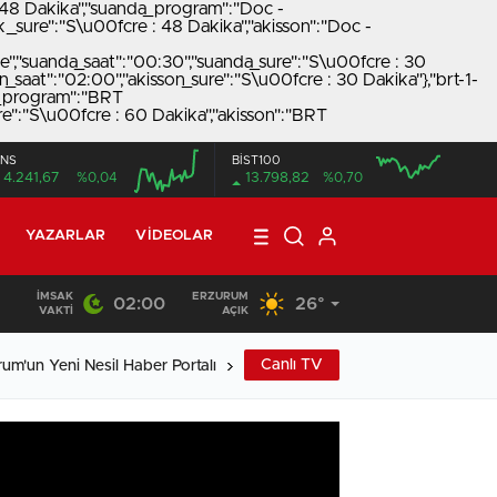
: 48 Dakika","suanda_program":"Doc -
_sure":"S\u00fcre : 48 Dakika","akisson":"Doc -
","suanda_saat":"00:30","suanda_sure":"S\u00fcre : 30
_saat":"02:00","akisson_sure":"S\u00fcre : 30 Dakika"},"brt-1-
da_program":"BRT
e":"S\u00fcre : 60 Dakika","akisson":"BRT
NS
BİST100
4.241,67
%0,04
13.798,82
%0,70
00:00
00:00
12:00
YAZARLAR
VIDEOLAR
İMSAK
ERZURUM
02:00
26°
18:26
/
Pardeli ailesinin acı günü…
VAKTI
AÇIK
Canlı TV
rum'un Yeni Nesil Haber Portalı