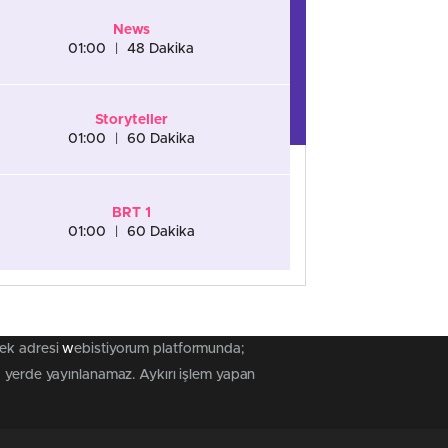
News
01:00
|
48 Dakika
Storyteller
01:00
|
60 Dakika
BRT 1
01:00
|
60 Dakika
tek adresi
w
ebistiyorum platformunda;
a yerde yayınlanamaz. Aykırı işlem yapan