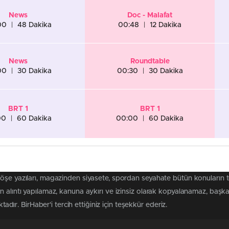
News
Doc - Malafat
00
|
48 Dakika
00:48
|
12 Dakika
News
Roundtable
00
|
30 Dakika
00:30
|
30 Dakika
BRT 1
BRT 1
00
|
60 Dakika
00:00
|
60 Dakika
köşe yazıları, magazinden siyasete, spordan seyahate bütün konuların 
n alıntı yapılamaz, kanuna aykırı ve izinsiz olarak kopyalanamaz, başk
tadır. BirHaber'i tercih ettiğiniz için teşekkür ederiz.