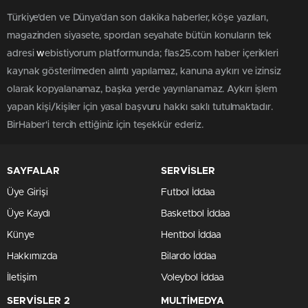
Türkiye'den ve Dünya’dan son dakika haberler, köşe yazıları,
magazinden siyasete, spordan seyahate bütün konuların tek
adresi
w
ebistiyorum platformunda; flas25.com haber içerikleri
kaynak gösterilmeden alıntı yapılamaz, kanuna aykırı ve izinsiz
olarak kopyalanamaz, başka yerde yayınlanamaz. Aykırı işlem
yapan kişi/kişiler için yasal başvuru hakkı saklı tutulmaktadır.
BirHaber'i tercih ettiğiniz için teşekkür ederiz.
SAYFALAR
SERVİSLER
Üye Girişi
Futbol İddaa
Üye Kaydı
Basketbol İddaa
Künye
Hentbol İddaa
Hakkımızda
Bilardo İddaa
İletişim
Voleybol İddaa
SERVİSLER 2
MULTİMEDYA