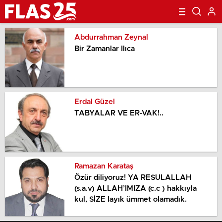
Abdurrahman Zeynal
Bir Zamanlar Ilıca
Erdal Güzel
TABYALAR VE ER-VAK!..
Ramazan Karataş
Özür diliyoruz! YA RESULALLAH
(s.a.v) ALLAH’IMIZA (c.c ) hakkıyla
kul, SİZE layık ümmet olamadık.