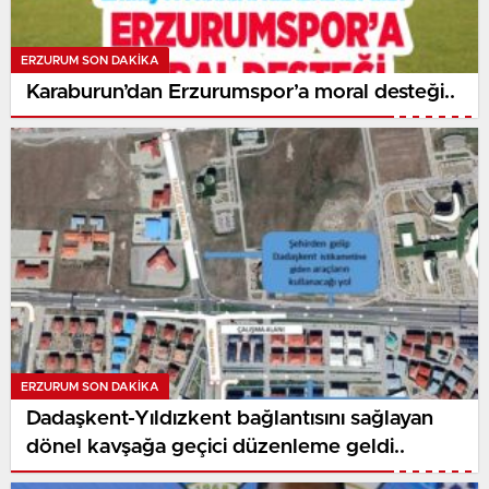
ERZURUM SON DAKİKA
Karaburun’dan Erzurumspor’a moral desteği..
ERZURUM SON DAKİKA
Dadaşkent-Yıldızkent bağlantısını sağlayan
dönel kavşağa geçici düzenleme geldi..