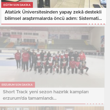
EĞITIM SON DAKİKA
Atatürk Üniversitesinden yapay zekâ destekli
bilimsel araştırmalarda öncü adım: Sistematik
derleme çalıştayı büyük ilgi gördü..
ERZURUM SON DAKİKA
Short Track yeni sezon hazırlık kampları
erzurum’da tamamlandı…