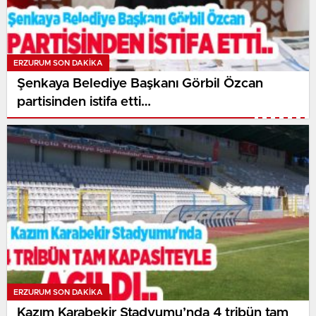
ERZURUM SON DAKİKA
Şenkaya Belediye Başkanı Görbil Özcan
partisinden istifa etti…
ERZURUM SON DAKİKA
Kazım Karabekir Stadyumu’nda 4 tribün tam