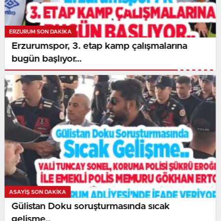
ERZURUM SON DAKİKA
Erzurumspor, 3. etap kamp çalışmalarına
bugün başlıyor…
ASAYİŞ SON DAKİKA
Gülistan Doku soruşturmasında sıcak
gelişme..