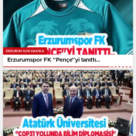
ERZURUM SON DAKİKA
Erzurumspor FK “Pençe”yi tanıttı…