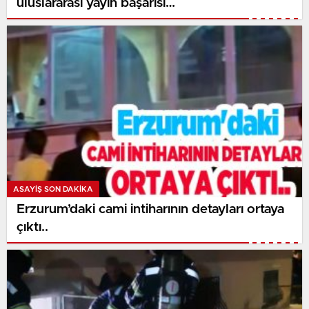
uluslararası yayın başarısı…
ASAYİŞ SON DAKİKA
Erzurum’daki cami intiharının detayları ortaya
çıktı..