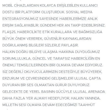
MOBIL CIHAZLARDAN KOLAYCA ERIŞILEBILEN KULLANICI
DOSTU BIR PLATFORM OLUŞTURDUK. SOSYAL MEDYA
ENTEGRASYONUMUZ SAYESINDE HABERLERIMIZE ANLIK
ERIŞIM SAĞLAYABILIR, GÜNDEMI HER AN TAKIP EDEBILIRSINIZ.
FLAŞ25, HABERCILIKTE ETIK KURALLARA VE BAĞIMSIZLIĞA
BÜYÜK ÖNEM VEREREK, GÜVENILIR KAYNAKLARDAN
DOĞRULANMIŞ BILGILERI SIZLERLE PAYLAŞIR.
HALKIN DOĞRU BILGIYE ULAŞMA HAKKINA DUYDUĞUMUZ
SORUMLULUKLA, GÜNCEL VE TARAFSIZ HABERCILIĞIN EN
ÖNEMLI TEMSILCILERINDEN BIRI OLMAYA DEVAM EDIYORUZ.
SIZ DEĞERLI OKUYUCULARIMIZIN DESTEĞIYLE BÜYÜYEREK,
ERZURUM VE ÇEVRESINDEKI GELIŞMELERI ULUSAL ÇAPTA
DUYURAN BIR SES OLMAKTAN GURUR DUYUYORUZ.
GELECEKTE DE YEREL BASININ GÜCÜYLE ULUSAL ARENADA
DAHA FAZLA YER ALMAYI HEDEFLIYOR, HALKIN YANINDA,
MILLETIN SESI OLMAYA DEVAM EDECEĞIMIZI TAAHHÜT