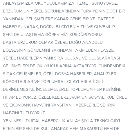
ANLAYIŞIMIZLA OKUYUCULARIMIZA HIZMET SUNUYORUZ.
ERZURUM’UN YEREL SORUNLARINDAN TÜRKIYE’NIN DÖRT BIR
YANINDAKI GELIŞMELERE KADAR GENIŞ BIR YELPAZEDE
HABER SUNARAK, DOĞRU BILGIYI EN HIZLI VE GÜVENILIR
ŞEKILDE ULAŞTIRMA GÖREVIMIZI SÜRDÜRÜYORUZ.
BAŞTA ERZURUM OLMAK ÜZERE DOĞU ANADOLU
BÖLGESININ GÜNDEMINI YAKINDAN TAKIP EDEN FLAŞ25,
YEREL HABERLERIN YANI SIRA ULUSAL VE ULUSLARARASI
GELIŞMELERI DE OKUYUCULARINA AKTARIYOR. GÜNDEMDEKI
SICAK GELIŞMELER, ÖZEL DOSYA HABERLER, ANALIZLER,
RÖPORTAJLAR VE TOPLUMSAL OLAYLARLA ILGILI
DERINLEMESINE INCELEMELERLE TOPLUMUN HER KESIMINE
HITAP EDIYORUZ. ÖZELLIKLE ERZURUM’UN SOSYAL, KÜLTÜREL
VE EKONOMIK HAYATINI YANSITAN HABERLERLE ŞEHRIN
NABZINI TUTUYORUZ.
YENI NESIL DIJITAL HABERCILIK ANLAYIŞIYLA TEKNOLOJIYI
ETKIN BIR ŞEKILDE KULLANARAK HEM MASAÜSTÜ HEM DE