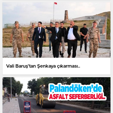
Vali Baruş’tan Şenkaya çıkarması..