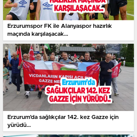
Erzurumspor FK ile Alanyaspor hazırlık
maçında karşılaşacak…
Erzurum’da sağlıkçılar 142. kez Gazze için
yürüdü…