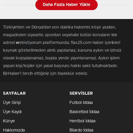
Daha Fazla Haber Yükle
Türkiye'den ve Dünya’dan son dakika haberler, köşe yazıları,
magazinden siyasete, spordan seyahate bütün konuların tek
adresi
w
ebistiyorum platformunda; flas25.com haber içerikleri
kaynak gösterilmeden alıntı yapılamaz, kanuna aykırı ve izinsiz
olarak kopyalanamaz, başka yerde yayınlanamaz. Aykırı işlem
yapan kişi/kişiler için yasal başvuru hakkı saklı tutulmaktadır.
BirHaber'i tercih ettiğiniz için teşekkür ederiz.
SAYFALAR
SERVİSLER
Üye Girişi
Futbol İddaa
Üye Kaydı
Basketbol İddaa
Künye
Hentbol İddaa
Hakkımızda
Bilardo İddaa