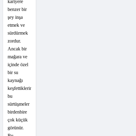
kariyere
benzer bir
şey inşa
etmek ve
sürdürmek
zordur.
Ancak bir
mağara ve
içinde özel
bir su
kaynağı
keşfettiklerinde
bu
sürtüşmeler
birdenbire
çok küçük
görünür.
Bu,