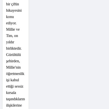
bir çiftin
hikayesini
konu
ediyor.
Millie ve
Tim, on
yıldır
birliktedir.
Gürültülü
şehirden,
Millie'nin
öğretmenlik
işi kabul
ettiği sessiz
kırsala
taşındıklarında,
ilişkilerine