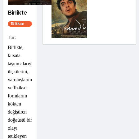
Birlikte
15 Ekim
2021
1s 37dk
Tür:
Birlikte,
kırsala
taşınmalarıyla
ilişkilerini,
varoluşlarını
ve fiziksel
formlarını
kökten
değiştiren
doğaüstü bir
olayı
tetikleyen