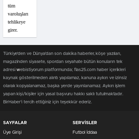
tüm
varoluşları
tehlikeye
girer.
Türkiye'den ve Dünya’dan son dakika haberler, köşe yazıları,
magazinden siyasete, spordan seyahate bütün konuların tek
adresi
w
ebistiyorum platformunda; flas25.com haber içerikleri
kaynak gösterilmeden alıntı yapılamaz, kanuna aykırı ve izinsiz
olarak kopyalanamaz, başka yerde yayınlanamaz. Aykırı işlem
yapan kişi/kişiler için yasal başvuru hakkı saklı tutulmaktadır.
BirHaber'i tercih ettiğiniz için teşekkür ederiz.
SAYFALAR
SERVİSLER
Üye Girişi
Futbol İddaa