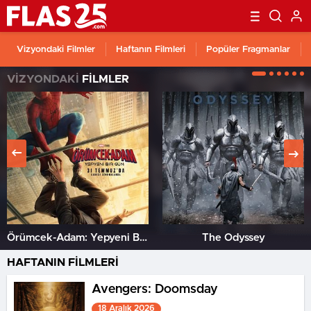
Vizyondaki Filmler
Haftanın Filmleri
Popüler Fragmanlar
VİZYONDAKİ
FİLMLER
Örümcek-Adam: Yepyeni Bir Gün
The Odyssey
HAFTANIN FİLMLERİ
Avengers: Doomsday
18 Aralık 2026