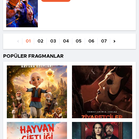
01
02
03
04
05
06
07
POPÜLER FRAGMANLAR