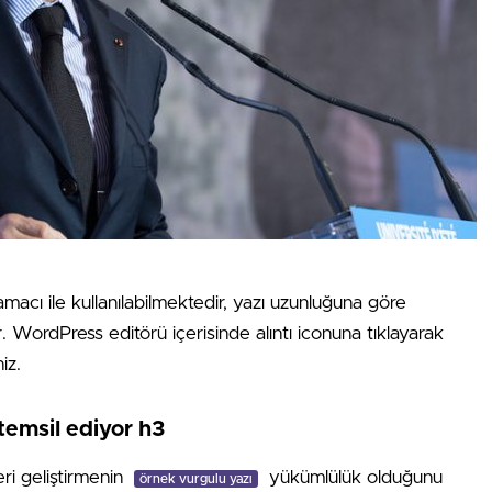
amacı ile kullanılabilmektedir, yazı uzunluğuna göre
ır. WordPress editörü içerisinde alıntı iconuna tıklayarak
iz.
temsil ediyor h3
eri geliştirmenin
yükümlülük olduğunu
örnek vurgulu yazı