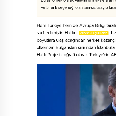
Burası örnek olarak yaratılmış makale arasın
ve 5 renk seçeneği olan, sınırsız uzayıp kıs
Hem Türkiye hem de Avrupa Birliği tara
sarf edilmiştir. Hattın
hiz
örnek vurgulu alan
boyutlara ulaşılacağından herkes kazançlı 
ülkemizin Bulgaristan sınırından İstanbul
Hattı Projesi coğrafi olarak Türkiye’nin