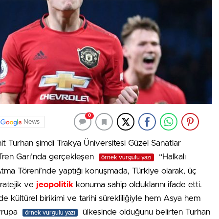
0
News
t Turhan şimdi Trakya Üniversitesi Güzel Sanatlar
ç Tren Garı’nda gerçekleşen
“Halkalı
örnek vurgulu yazı
Atma Töreni’nde yaptığı konuşmada, Türkiye olarak, üç
tratejik ve
jeopolitik
konuma sahip olduklarını ifade etti.
kültürel birikimi ve tarihi sürekliliğiyle hem Asya hem
vrupa
ülkesinde olduğunu belirten Turhan
örnek vurgulu yazı