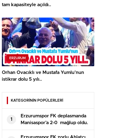
tam kapasiteyle açıldı..
ERZURUM
Orhan Ovacıklı ve Mustafa Yumlu’nun
istikrar dolu 5 yılı..
KATEGORİNİN POPÜLERLERİ
Erzurumspor FK deplasmanda
1
Manisaspor’a 2-0 mağlup oldu.
Erzurumspor FK zorlu Ahlatcı