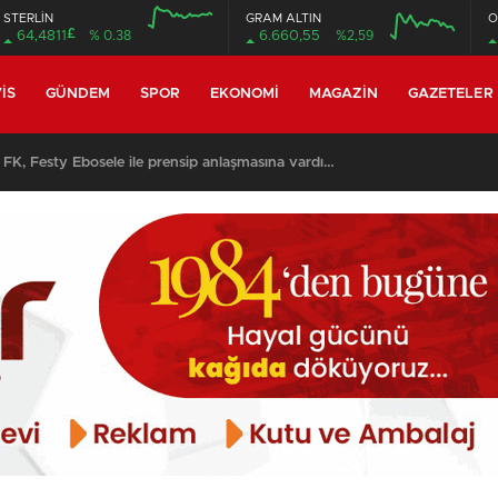
STERLİN
GRAM ALTIN
O
£
64,4811
% 0.38
6.660,55
%2,59
12:00
16:00
12:00
16:00
IS
GÜNDEM
SPOR
EKONOMI
MAGAZIN
GAZETELER
y Ebosele ile prensip anlaşmasına vardı…