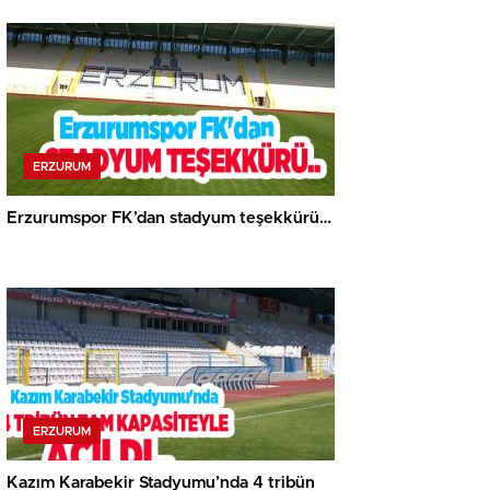
açacak…
ERZURUM
Erzurumspor FK’dan stadyum teşekkürü…
ERZURUM
Kazım Karabekir Stadyumu’nda 4 tribün