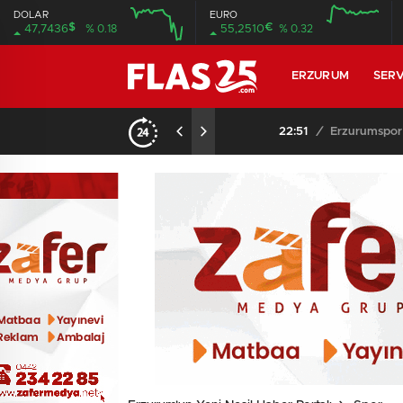
DOLAR
EURO
$
€
47,7436
% 0.18
55,2510
% 0.32
12:00
16:00
12:00
16:00
ERZURUM
SERV
22:51
/
Erzurumspor FK, Fest