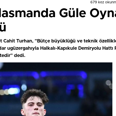
679 kez okunm
lasmanda Güle Oyn
ü
 Cahit Turhan, "Bütçe büyüklüğü ve teknik özellikler
adar ugüzergahıyla Halkalı-Kapıkule Demiryolu Hattı P
edir" dedi.