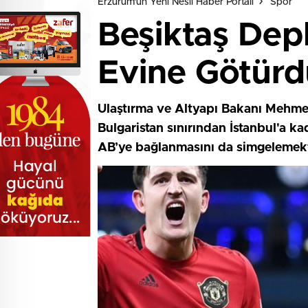
Erzurum'un Yeni Nesil Haber Portalı
Spor
Beşiktaş Dep
Evine Götürd
Ulaştırma ve Altyapı Bakanı Mehmet
Bulgaristan sınırından İstanbul'a k
AB’ye bağlanmasını da simgelemekt