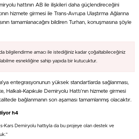
ryolu hattının AB ile ilişkileri daha güçlendireceğini
tının hizmete girmesi ile Trans-Avrupa Ulaştırma Ağlarına
ının tamamlanacağını bildiren Turhan, konuşmasına şöyle
da bilgilendirme amacı ile istediğiniz kadar çoğaltabileceğiniz
alabilme esnekliğine sahip yapıda bir kutucuktur.
upa’ya entegrasyonunun yüksek standartlarda sağlanması,
İşte, Halkalı-Kapıkule Demiryolu Hattı’nın hizmete girmesi
kalitede bağlanmanın son aşaması tamamlanmış olacaktır.
diyor h4
s-Kars Demiryolu hattıyla da bu projeye olan destek ve
uk.”