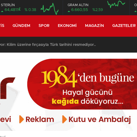
STERLİN
GRAM ALTIN
O
£
64,4811
% 0.38
6.660,55
%2,59
16:00
20:00
16:00
20:00
IS
GÜNDEM
SPOR
EKONOMI
MAGAZIN
GAZETELER
per Lig’de ilk 3 hafta maç programı..