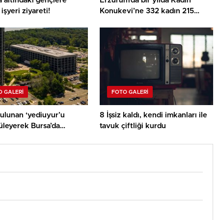
 altındaki gençlere
Erzurum’da bir yılda Kadın
işyeri ziyareti!
Konukevi’ne 332 kadın 215
çocuk sığındı!
 GALERI
FOTO GALERI
ulunan ‘yediuyur’u
8 İşsiz kaldı, kendi imkanları ile
üleyerek Bursa’da
tavuk çiftliği kurdu
ını ispatladı