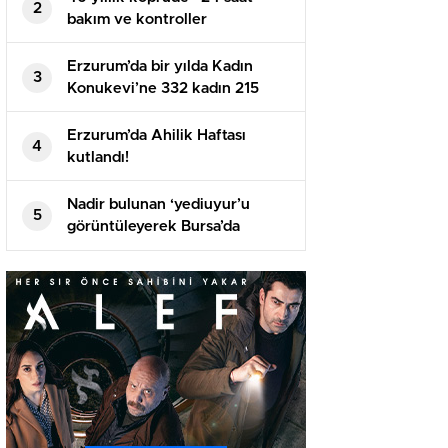
2
bakım ve kontroller
Erzurum’da bir yılda Kadın
3
Konukevi’ne 332 kadın 215
çocuk sığındı!
Erzurum’da Ahilik Haftası
4
kutlandı!
Nadir bulunan ‘yediuyur’u
5
görüntüleyerek Bursa’da
yaşadığını ispatladı