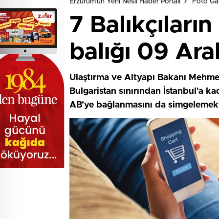
Erzurum'un Yeni Nesil Haber Portalı
Foto Gal
7 Balıkçıları
balığı 09 Aral
Ulaştırma ve Altyapı Bakanı Mehmet
Bulgaristan sınırından İstanbul'a k
AB’ye bağlanmasını da simgelemekt