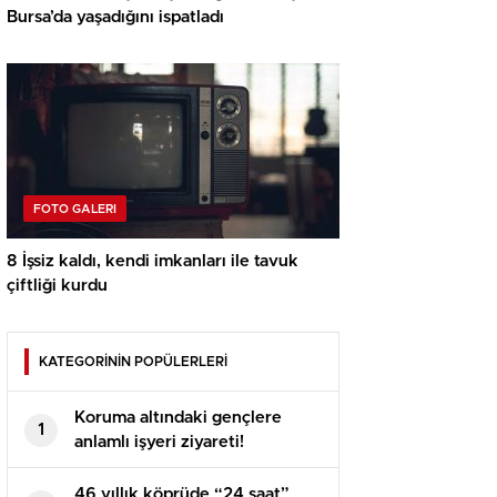
Bursa’da yaşadığını ispatladı
FOTO GALERI
8 İşsiz kaldı, kendi imkanları ile tavuk
çiftliği kurdu
KATEGORİNİN POPÜLERLERİ
Koruma altındaki gençlere
1
anlamlı işyeri ziyareti!
46 yıllık köprüde “24 saat”