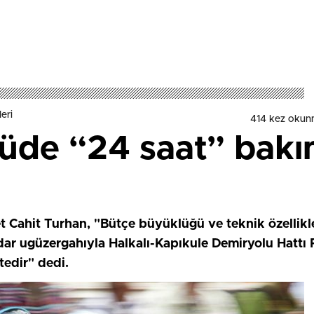
eri
414 kez okun
prüde “24 saat” bak
 Cahit Turhan, "Bütçe büyüklüğü ve teknik özellikler
adar ugüzergahıyla Halkalı-Kapıkule Demiryolu Hattı P
edir" dedi.