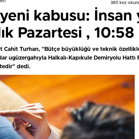
eri
385 kez okun
n yeni kabusu: İnsan
ık Pazartesi , 10:58
 Cahit Turhan, "Bütçe büyüklüğü ve teknik özellikler
adar ugüzergahıyla Halkalı-Kapıkule Demiryolu Hattı P
edir" dedi.