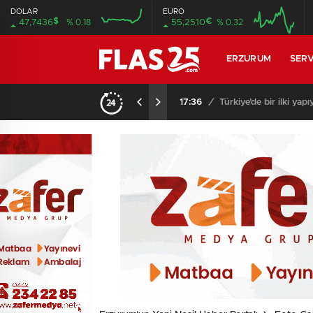
DOLAR
EURO
$
€
47,7436
% 0.18
55,2510
% 0.32
16:00
20:00
16:00
20:00
ERZURUM
SERV
i resmediyor..
17:26
/
Erzurumspor FK’nın Sü