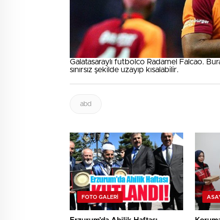
Galatasaraylı futbolco Radamel Falcao. Buray
sınırsız şekilde uzayıp kısalabilir.
abd
FOTO GALERI
ASA