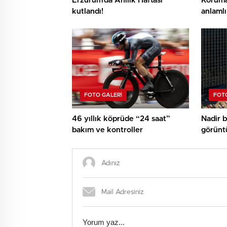
Erzurum’da Ahilik Haftası
Koruma
kutlandı!
anlamlı 
FOTO GALERI
FOTO
46 yıllık köprüde “24 saat”
Nadir b
bakım ve kontroller
görünt
yaşadığ