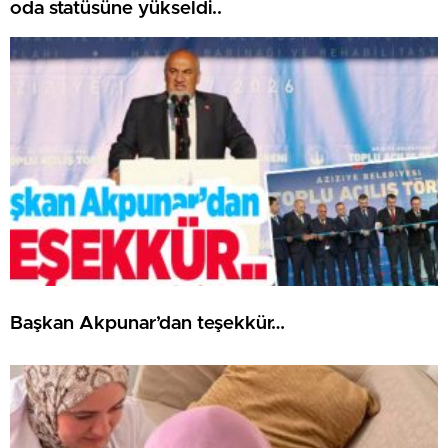
oda statüsüne yükseldi..
Başkan Akpunar’dan teşekkür…