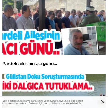
Pardeli ailesinin acı günü…
Veri politikasındaki amaçlarla sınırlı ve mevzuata uygun şekilde çerez
konumlandırmaktayız. Detaylar için
veri politikamızı
inceleyebilirsiniz.