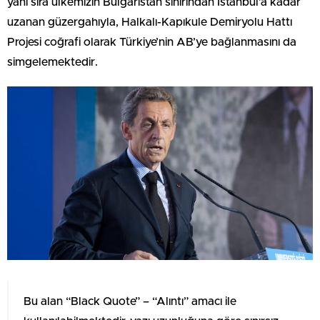
yanı sıra ülkemizin Bulgaristan sınırından İstanbul’a kadar
uzanan güzergahıyla, Halkalı-Kapıkule Demiryolu Hattı
Projesi coğrafi olarak Türkiye’nin AB’ye bağlanmasını da
simgelemektedir.
Bu alan “Black Quote” – “Alıntı” amacı ile