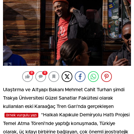
0
0
Ulaştırma ve Altyapı Bakanı Mehmet Cahit Turhan şimdi
Trakya Üniversitesi Güzel Sanatlar Fakültesi olarak
kullanılan eski Karaağaç Tren Garı’nda gerçekleşen
“Halkalı Kapıkule Demiryolu Hattı Projesi
örnek vurgulu yazı
Temel Atma Töreni’nde yaptığı konuşmada, Türkiye
olarak, üç kıtayı birbirine bağlayan, çok önemli jeostratejik