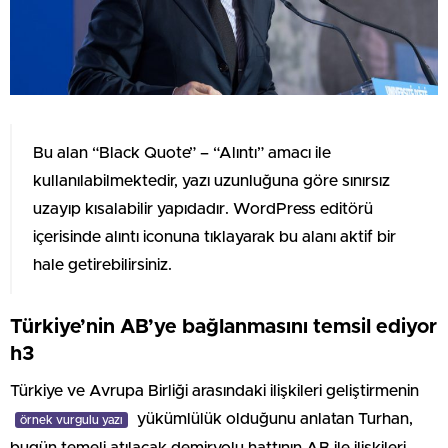
Bu alan “Black Quote” – “Alıntı” amacı ile
kullanılabilmektedir, yazı uzunluğuna göre sınırsız
uzayıp kısalabilir yapıdadır. WordPress editörü
içerisinde alıntı iconuna tıklayarak bu alanı aktif bir
hale getirebilirsiniz.
Türkiye’nin AB’ye bağlanmasını temsil ediyor
h3
Türkiye ve Avrupa Birliği arasındaki ilişkileri geliştirmenin
yükümlülük olduğunu anlatan Turhan,
örnek vurgulu yazı
bugün temeli atılacak demiryolu hattının AB ile ilişkileri