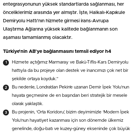
entegrasyonunun yüksek standartlarda sağlanması, her
önceliklerimiz arasında yer almıştır. İşte, Halkalı-Kapıkule
Demiryolu Hattı’nın hizmete girmesi irans-Avrupa
Ulaştırma Ağlarına yüksek kalitede bağlanmanın son
aşaması tamamlanmış olacaktır.
Türkiye’nin AB’ye bağlanmasını temsil ediyor h4
Hizmete açtığımız Marmaray ve Bakü-Tiflis-Kars Demiryolu
hattıyla da bu projeye olan destek ve inancımızı çok net bir
şekilde ortaya koyduk.”
Bu nedenle, Londra’dan Pekin’e uzanan Demir İpek Yolu’nun
hayata geçmesine de en başından beri stratejik bir mesele
olarak yaklaştık.
Bu projenin, ‘Orta Koridoru’, bizim deyimimizle ‘Modern İpek
Yolu’nun hayatiyet kazanması için son dönemde ülkemiz
genelinde, doğu-batı ve kuzey-güney ekseninde çok büyük