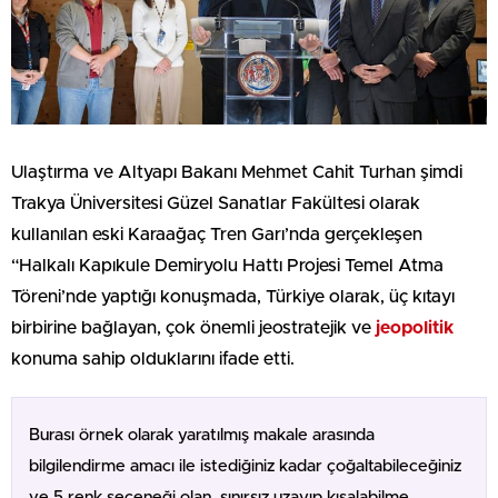
Ulaştırma ve Altyapı Bakanı Mehmet Cahit Turhan şimdi
Trakya Üniversitesi Güzel Sanatlar Fakültesi olarak
kullanılan eski Karaağaç Tren Garı’nda gerçekleşen
“Halkalı Kapıkule Demiryolu Hattı Projesi Temel Atma
Töreni’nde yaptığı konuşmada, Türkiye olarak, üç kıtayı
birbirine bağlayan, çok önemli jeostratejik ve
jeopolitik
konuma sahip olduklarını ifade etti.
Burası örnek olarak yaratılmış makale arasında
bilgilendirme amacı ile istediğiniz kadar çoğaltabileceğiniz
ve 5 renk seçeneği olan, sınırsız uzayıp kısalabilme