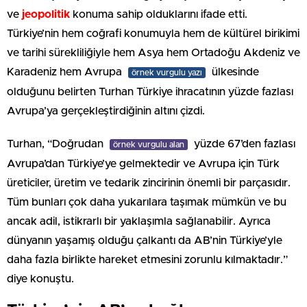
ve
jeopolitik
konuma sahip olduklarını ifade etti.
Türkiye’nin hem coğrafi konumuyla hem de kültürel birikimi
ve tarihi sürekliliğiyle hem Asya hem Ortadoğu Akdeniz ve
Karadeniz hem Avrupa
ülkesinde
örnek vurgulu yazı
olduğunu belirten Turhan Türkiye ihracatının yüzde fazlası
Avrupa’ya gerçekleştirdiğinin altını çizdi.
Turhan, “Doğrudan
yüzde 67’den fazlası
örnek vurgulu alan
Avrupa’dan Türkiye’ye gelmektedir ve Avrupa için Türk
üreticiler, üretim ve tedarik zincirinin önemli bir parçasıdır.
Tüm bunları çok daha yukarılara taşımak mümkün ve bu
ancak adil, istikrarlı bir yaklaşımla sağlanabilir. Ayrıca
dünyanın yaşamış olduğu çalkantı da AB’nin Türkiye’yle
daha fazla birlikte hareket etmesini zorunlu kılmaktadır.”
diye konuştu.