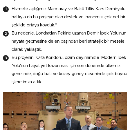
Hizmete açtığımız Marmaray ve Bakü-Tiflis-Kars Demiryolu
hattıyla da bu projeye olan destek ve inancımızı çok net bir
şekilde ortaya koyduk.”
Bu nedenle, Londra’dan Pekin’e uzanan Demir İpek Yolu’nun
hayata geçmesine de en başından beri stratejik bir mesele
olarak yaklaştık.
Bu projenin, ‘Orta Koridoru’, bizim deyimimizle ‘Modern İpek
Yolu’nun hayatiyet kazanması için son dönemde ülkemiz
genelinde, doğu-batı ve kuzey-güney ekseninde çok büyük
işlere imza attık