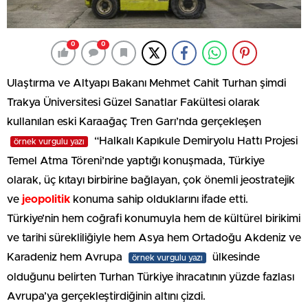
0
0
Ulaştırma ve Altyapı Bakanı Mehmet Cahit Turhan şimdi
Trakya Üniversitesi Güzel Sanatlar Fakültesi olarak
kullanılan eski Karaağaç Tren Garı’nda gerçekleşen
“Halkalı Kapıkule Demiryolu Hattı Projesi
örnek vurgulu yazı
Temel Atma Töreni’nde yaptığı konuşmada, Türkiye
olarak, üç kıtayı birbirine bağlayan, çok önemli jeostratejik
ve
jeopolitik
konuma sahip olduklarını ifade etti.
Türkiye’nin hem coğrafi konumuyla hem de kültürel birikimi
ve tarihi sürekliliğiyle hem Asya hem Ortadoğu Akdeniz ve
Karadeniz hem Avrupa
ülkesinde
örnek vurgulu yazı
olduğunu belirten Turhan Türkiye ihracatının yüzde fazlası
Avrupa’ya gerçekleştirdiğinin altını çizdi.