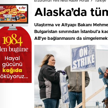
Erzurum'un Yeni Nesil Haber Portalı
Türkiye
Alaska’da tüm
Ulaştırma ve Altyapı Bakanı Mehmet
Bulgaristan sınırından İstanbul'a k
AB’ye bağlanmasını da simgelemekt