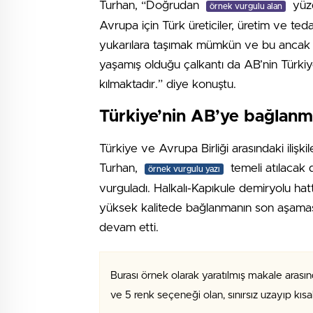
Turhan, “Doğrudan
yüzd
örnek vurgulu alan
Avrupa için Türk üreticiler, üretim ve teda
yukarılara taşımak mümkün ve bu ancak adil
yaşamış olduğu çalkantı da AB’nin Türkiye
kılmaktadır.” diye konuştu.
Türkiye’nin AB’ye bağlanma
Türkiye ve Avrupa Birliği arasındaki ilişki
Turhan,
temeli atılacak d
örnek vurgulu yazı
vurguladı. Halkalı-Kapıkule demiryolu hat
yüksek kalitede bağlanmanın son aşamas
devam etti.
Burası örnek olarak yaratılmış makale arasın
ve 5 renk seçeneği olan, sınırsız uzayıp kıs