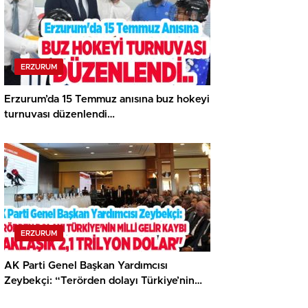
ERZURUM
Erzurum’da 15 Temmuz anısına buz hokeyi
turnuvası düzenlendi…
ERZURUM
AK Parti Genel Başkan Yardımcısı
Zeybekçi: “Terörden dolayı Türkiye’nin
milli gelir kaybı yaklaşık 2,1 trilyon dolar”