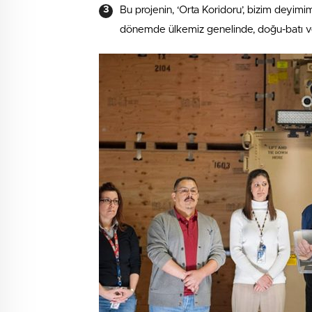
Bu projenin, ‘Orta Koridoru’, bizim deyim
dönemde ülkemiz genelinde, doğu-batı v