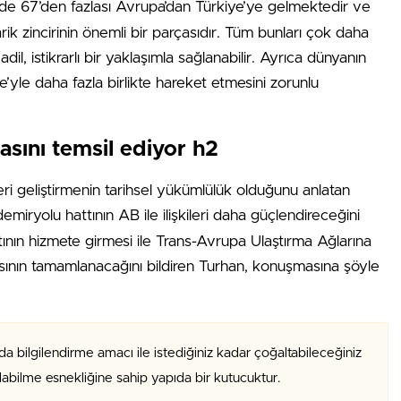
e 67’den fazlası Avrupa’dan Türkiye’ye gelmektedir ve
rik zincirinin önemli bir parçasıdır. Tüm bunları çok daha
, istikrarlı bir yaklaşımla sağlanabilir. Ayrıca dünyanın
’yle daha fazla birlikte hareket etmesini zorunlu
sını temsil ediyor h2
leri geliştirmenin tarihsel yükümlülük olduğunu anlatan
emiryolu hattının AB ile ilişkileri daha güçlendireceğini
tının hizmete girmesi ile Trans-Avrupa Ulaştırma Ağlarına
ının tamamlanacağını bildiren Turhan, konuşmasına şöyle
da bilgilendirme amacı ile istediğiniz kadar çoğaltabileceğiniz
alabilme esnekliğine sahip yapıda bir kutucuktur.