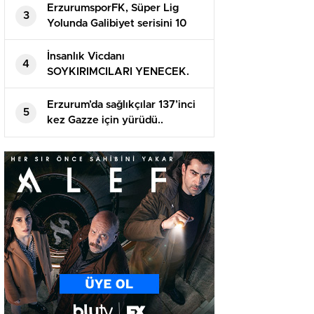
ErzurumsporFK, Süper Lig
3
Yolunda Galibiyet serisini 10
maça çıkardı!..
İnsanlık Vicdanı
4
SOYKIRIMCILARI YENECEK.
Erzurum’da sağlıkçılar 137’inci
5
kez Gazze için yürüdü..