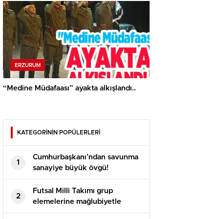
ERZURUM
“Medine Müdafaası” ayakta alkışlandı..
KATEGORİNİN POPÜLERLERİ
Cumhurbaşkanı’ndan savunma
1
sanayiye büyük övgü!
Futsal Milli Takımı grup
2
elemelerine mağlubiyetle
başladı!