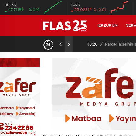
DOLAR
EURO
$
€
47,7118
% 0.16
55,0231
% -0.01
00:00
00:00
00:00
00:00
ERZURUM
SERV
18:26
/
Pardeli ailesinin acı 