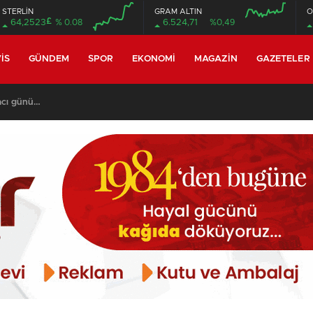
STERLİN
GRAM ALTIN
O
£
64,2523
% 0.08
6.524,71
%0,49
00:00
00:00
00:00
00:00
IS
GÜNDEM
SPOR
EKONOMI
MAGAZIN
GAZETELER
günü…