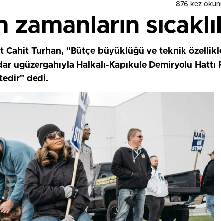
876 kez okun
 zamanların sıcaklı
 Cahit Turhan, "Bütçe büyüklüğü ve teknik özellikler
adar ugüzergahıyla Halkalı-Kapıkule Demiryolu Hattı P
edir" dedi.