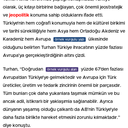
olarak, üç kıtayı birbirine bağlayan, çok önemli jeostratejik
ve
jeopolitik
konuma sahip olduklarını ifade etti.
Türkiye’nin hem coğrafi konumuyla hem de kültürel birikimi
ve tarihi sürekliliğiyle hem Asya hem Ortadoğu Akdeniz ve
Karadeniz hem Avrupa
ülkesinde
örnek vurgulu yazı
olduğunu belirten Turhan Türkiye ihracatının yüzde fazlası
Avrupa’ya gerçekleştirdiğinin altını çizdi.
Turhan, “Doğrudan
yüzde 67’den fazlası
örnek vurgulu alan
Avrupa’dan Türkiye’ye gelmektedir ve Avrupa için Türk
üreticiler, üretim ve tedarik zincirinin önemli bir parçasıdır.
Tüm bunları çok daha yukarılara taşımak mümkün ve bu
ancak adil, istikrarlı bir yaklaşımla sağlanabilir. Ayrıca
dünyanın yaşamış olduğu çalkantı da AB’nin Türkiye’yle
daha fazla birlikte hareket etmesini zorunlu kılmaktadır.”
diye konuştu.