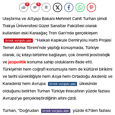
0
0
Ulaştırma ve Altyapı Bakanı Mehmet Cahit Turhan şimdi
Trakya Üniversitesi Güzel Sanatlar Fakültesi olarak
kullanılan eski Karaağaç Tren Garı’nda gerçekleşen
“Halkalı Kapıkule Demiryolu Hattı Projesi
örnek vurgulu yazı
Temel Atma Töreni’nde yaptığı konuşmada, Türkiye
olarak, üç kıtayı birbirine bağlayan, çok önemli jeostratejik
ve
jeopolitik
konuma sahip olduklarını ifade etti.
Türkiye’nin hem coğrafi konumuyla hem de kültürel birikimi
ve tarihi sürekliliğiyle hem Asya hem Ortadoğu Akdeniz ve
Karadeniz hem Avrupa
ülkesinde
örnek vurgulu yazı
olduğunu belirten Turhan Türkiye ihracatının yüzde fazlası
Avrupa’ya gerçekleştirdiğinin altını çizdi.
Turhan, “Doğrudan
yüzde 67’den fazlası
örnek vurgulu alan