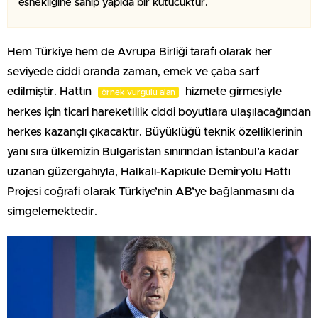
esnekliğine sahip yapıda bir kutucuktur.
Hem Türkiye hem de Avrupa Birliği tarafı olarak her
seviyede ciddi oranda zaman, emek ve çaba sarf
edilmiştir. Hattın
hizmete girmesiyle
örnek vurgulu alan
herkes için ticari hareketlilik ciddi boyutlara ulaşılacağından
herkes kazançlı çıkacaktır. Büyüklüğü teknik özelliklerinin
yanı sıra ülkemizin Bulgaristan sınırından İstanbul’a kadar
uzanan güzergahıyla, Halkalı-Kapıkule Demiryolu Hattı
Projesi coğrafi olarak Türkiye’nin AB’ye bağlanmasını da
simgelemektedir.