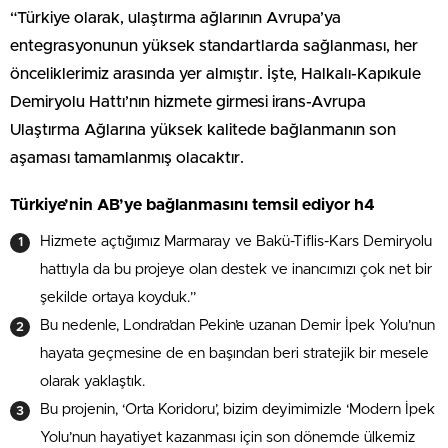
“Türkiye olarak, ulaştırma ağlarının Avrupa’ya
entegrasyonunun yüksek standartlarda sağlanması, her
önceliklerimiz arasında yer almıştır. İşte, Halkalı-Kapıkule
Demiryolu Hattı’nın hizmete girmesi irans-Avrupa
Ulaştırma Ağlarına yüksek kalitede bağlanmanın son
aşaması tamamlanmış olacaktır.
Türkiye’nin AB’ye bağlanmasını temsil ediyor h4
Hizmete açtığımız Marmaray ve Bakü-Tiflis-Kars Demiryolu
hattıyla da bu projeye olan destek ve inancımızı çok net bir
şekilde ortaya koyduk.”
Bu nedenle, Londra’dan Pekin’e uzanan Demir İpek Yolu’nun
hayata geçmesine de en başından beri stratejik bir mesele
olarak yaklaştık.
Bu projenin, ‘Orta Koridoru’, bizim deyimimizle ‘Modern İpek
Yolu’nun hayatiyet kazanması için son dönemde ülkemiz