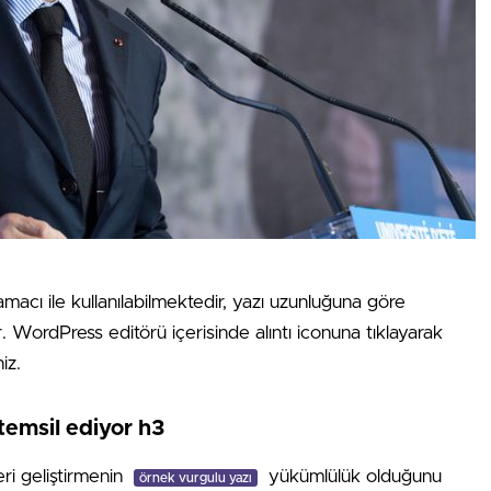
amacı ile kullanılabilmektedir, yazı uzunluğuna göre
ır. WordPress editörü içerisinde alıntı iconuna tıklayarak
iz.
temsil ediyor h3
eri geliştirmenin
yükümlülük olduğunu
örnek vurgulu yazı