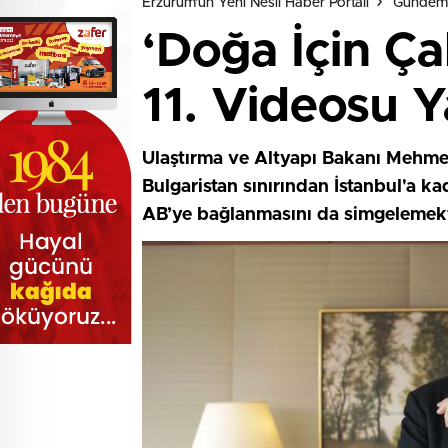
Erzurum'un Yeni Nesil Haber Portalı
Gündem
‘Doğa İçin Ça
11. Videosu Y
Ulaştırma ve Altyapı Bakanı Mehmet
Bulgaristan sınırından İstanbul'a k
AB’ye bağlanmasını da simgelemekt