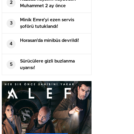
2
Muhammet 2 ay önce
evlenmişti!
Minik Emre’yi ezen servis
3
şoförü tutuklandı!
Horasan’da minibüs devrildi!
4
Sürücülere gizli buzlanma
5
uyarısı!