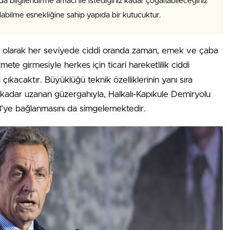
da bilgilendirme amacı ile istediğiniz kadar çoğaltabileceğiniz
alabilme esnekliğine sahip yapıda bir kutucuktur.
fı olarak her seviyede ciddi oranda zaman, emek ve çaba
mete girmesiyle herkes için ticari hareketlilik ciddi
çıkacaktır. Büyüklüğü teknik özelliklerinin yanı sıra
’a kadar uzanan güzergahıyla, Halkalı-Kapıkule Demiryolu
 AB’ye bağlanmasını da simgelemektedir.