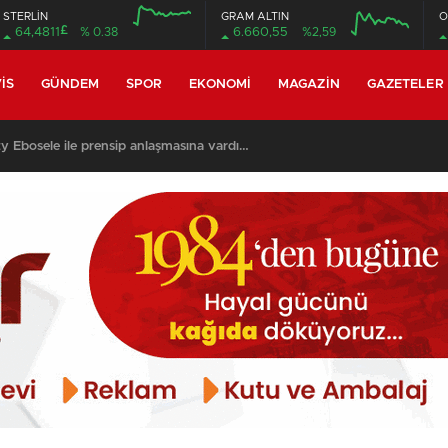
STERLİN
GRAM ALTIN
O
£
64,4811
% 0.38
6.660,55
%2,59
12:00
16:00
12:00
16:00
IS
GÜNDEM
SPOR
EKONOMI
MAGAZIN
GAZETELER
y Ebosele ile prensip anlaşmasına vardı…