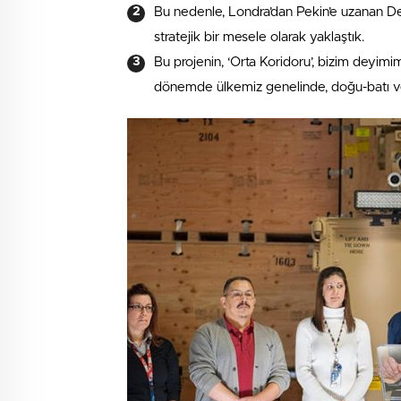
Bu nedenle, Londra’dan Pekin’e uzanan D
stratejik bir mesele olarak yaklaştık.
Bu projenin, ‘Orta Koridoru’, bizim deyim
dönemde ülkemiz genelinde, doğu-batı v