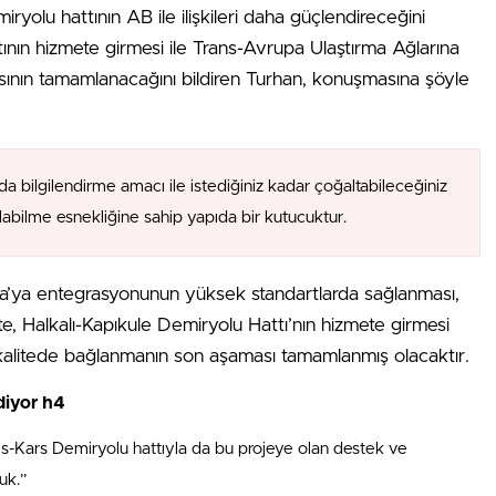
ryolu hattının AB ile ilişkileri daha güçlendireceğini
tının hizmete girmesi ile Trans-Avrupa Ulaştırma Ağlarına
ının tamamlanacağını bildiren Turhan, konuşmasına şöyle
da bilgilendirme amacı ile istediğiniz kadar çoğaltabileceğiniz
alabilme esnekliğine sahip yapıda bir kutucuktur.
upa’ya entegrasyonunun yüksek standartlarda sağlanması,
İşte, Halkalı-Kapıkule Demiryolu Hattı’nın hizmete girmesi
kalitede bağlanmanın son aşaması tamamlanmış olacaktır.
diyor h4
s-Kars Demiryolu hattıyla da bu projeye olan destek ve
uk.”