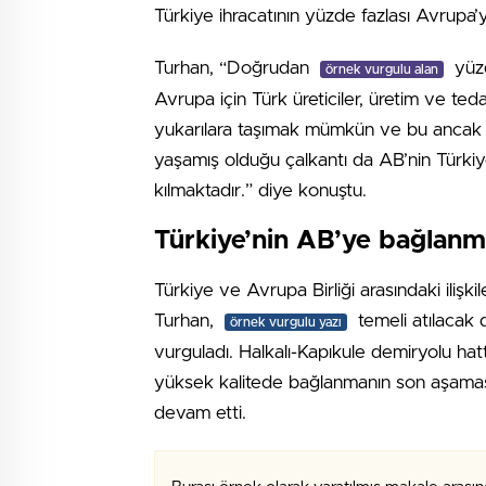
Türkiye ihracatının yüzde fazlası Avrupa’ya 
Turhan, “Doğrudan
yüzd
örnek vurgulu alan
Avrupa için Türk üreticiler, üretim ve teda
yukarılara taşımak mümkün ve bu ancak adil
yaşamış olduğu çalkantı da AB’nin Türkiye
kılmaktadır.” diye konuştu.
Türkiye’nin AB’ye bağlanma
Türkiye ve Avrupa Birliği arasındaki ilişki
Turhan,
temeli atılacak d
örnek vurgulu yazı
vurguladı. Halkalı-Kapıkule demiryolu hat
yüksek kalitede bağlanmanın son aşamas
devam etti.