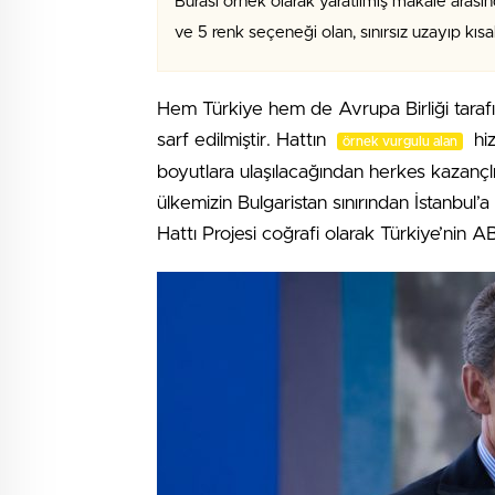
Burası örnek olarak yaratılmış makale arasın
ve 5 renk seçeneği olan, sınırsız uzayıp kıs
Hem Türkiye hem de Avrupa Birliği tara
sarf edilmiştir. Hattın
hiz
örnek vurgulu alan
boyutlara ulaşılacağından herkes kazançlı 
ülkemizin Bulgaristan sınırından İstanbul
Hattı Projesi coğrafi olarak Türkiye’nin