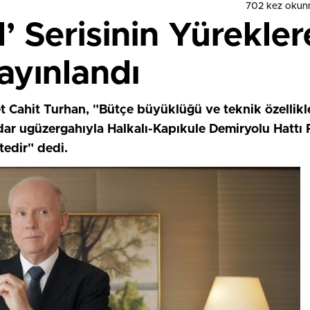
702 kez okun
l’ Serisinin Yürekl
ayınlandı
 Cahit Turhan, "Bütçe büyüklüğü ve teknik özellikler
adar ugüzergahıyla Halkalı-Kapıkule Demiryolu Hattı P
edir" dedi.