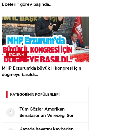
Ebeleri” görev başında..
ERZURUM
MHP Erzurum’da büyük il kongresi için
düğmeye basıldı…
KATEGORİNİN POPÜLERLERİ
Tüm Gözler Amerikan
1
Senatasonun Vereceği Son
Kararda
Kazada hayatını kaybeden