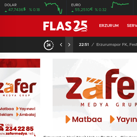
DOLAR
EURO
$
€
47,7436
% 0.18
55,2510
% 0.32
12:00
16:00
12:00
16:00
ERZURUM
SERV
22:51
/
Erzurumspor FK, Fest