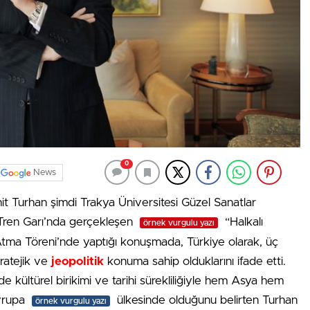
0
News
t Turhan şimdi Trakya Üniversitesi Güzel Sanatlar
ç Tren Garı’nda gerçekleşen
“Halkalı
örnek vurgulu yazı
Atma Töreni’nde yaptığı konuşmada, Türkiye olarak, üç
tratejik ve
jeopolitik
konuma sahip olduklarını ifade etti.
kültürel birikimi ve tarihi sürekliliğiyle hem Asya hem
vrupa
ülkesinde olduğunu belirten Turhan
örnek vurgulu yazı