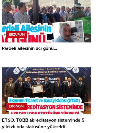
ERZURUM
Pardeli ailesinin acı günü…
EKONOMI
ETSO, TOBB akreditasyon sisteminde 5
yıldızlı oda statüsüne yükseldi..