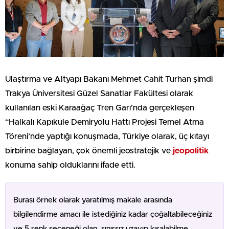
Ulaştırma ve Altyapı Bakanı Mehmet Cahit Turhan şimdi
Trakya Üniversitesi Güzel Sanatlar Fakültesi olarak
kullanılan eski Karaağaç Tren Garı’nda gerçekleşen
“Halkalı Kapıkule Demiryolu Hattı Projesi Temel Atma
Töreni’nde yaptığı konuşmada, Türkiye olarak, üç kıtayı
birbirine bağlayan, çok önemli jeostratejik ve
jeopolitik
konuma sahip olduklarını ifade etti.
Burası örnek olarak yaratılmış makale arasında
bilgilendirme amacı ile istediğiniz kadar çoğaltabileceğiniz
ve 5 renk seçeneği olan, sınırsız uzayıp kısalabilme