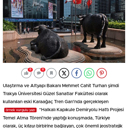
0
0
Ulaştırma ve Altyapı Bakanı Mehmet Cahit Turhan şimdi
Trakya Üniversitesi Güzel Sanatlar Fakültesi olarak
kullanılan eski Karaağaç Tren Garı’nda gerçekleşen
“Halkalı Kapıkule Demiryolu Hattı Projesi
örnek vurgulu yazı
Temel Atma Töreni’nde yaptığı konuşmada, Türkiye
olarak, üç kıtayı birbirine bağlayan, çok önemli jeostratejik