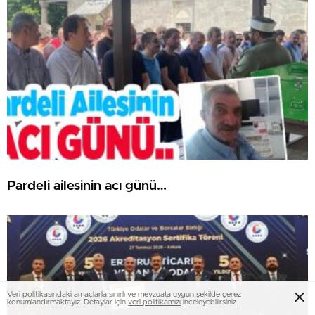
Pardeli ailesinin acı günü…
Veri politikasındaki amaçlarla sınırlı ve mevzuata uygun şekilde çerez
konumlandırmaktayız. Detaylar için
veri politikamızı
inceleyebilirsiniz.