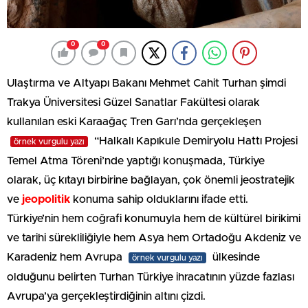
0
0
Ulaştırma ve Altyapı Bakanı Mehmet Cahit Turhan şimdi
Trakya Üniversitesi Güzel Sanatlar Fakültesi olarak
kullanılan eski Karaağaç Tren Garı’nda gerçekleşen
“Halkalı Kapıkule Demiryolu Hattı Projesi
örnek vurgulu yazı
Temel Atma Töreni’nde yaptığı konuşmada, Türkiye
olarak, üç kıtayı birbirine bağlayan, çok önemli jeostratejik
ve
jeopolitik
konuma sahip olduklarını ifade etti.
Türkiye’nin hem coğrafi konumuyla hem de kültürel birikimi
ve tarihi sürekliliğiyle hem Asya hem Ortadoğu Akdeniz ve
Karadeniz hem Avrupa
ülkesinde
örnek vurgulu yazı
olduğunu belirten Turhan Türkiye ihracatının yüzde fazlası
Avrupa’ya gerçekleştirdiğinin altını çizdi.