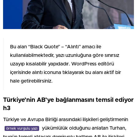
Bu alan “Black Quote” – “Alıntı” amacı ile
kullanılabilmektedir, yazı uzunluğuna göre sınırsız
uzayıp kısalabilir yapıdadır. WordPress editörü
içerisinde alıntı iconuna tıklayarak bu alanı aktif bir
hale getirebilirsiniz.
Türkiye’nin AB’ye bağlanmasını temsil ediyor
h3
Türkiye ve Avrupa Birliği arasındaki ilişkileri geliştirmenin
yükümlülük olduğunu anlatan Turhan,
örnek vurgulu yazı
bugün temeli atılacak demiryolu hattının AB ile ilişkileri