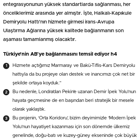
entegrasyonunun yüksek standartlarda sağlanması, her
önceliklerimiz arasında yer almıştır. İşte, Halkalı-Kapıkule
Demiryolu Hattı’nın hizmete girmesi irans-Avrupa
Ulaştırma Ağlarına yüksek kalitede bağlanmanın son
aşaması tamamlanmış olacaktır.
Türkiye’nin AB’ye bağlanmasını temsil ediyor h4
Hizmete açtığımız Marmaray ve Bakü-Tiflis-Kars Demiryolu
hattıyla da bu projeye olan destek ve inancımızı çok net bir
şekilde ortaya koyduk.”
Bu nedenle, Londra’dan Pekin’e uzanan Demir İpek Yolu’nun
hayata geçmesine de en başından beri stratejik bir mesele
olarak yaklaştık.
Bu projenin, ‘Orta Koridoru’, bizim deyimimizle ‘Modern İpek
Yolu’nun hayatiyet kazanması için son dönemde ülkemiz
genelinde, doğu-batı ve kuzey-güney ekseninde çok büyük