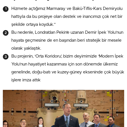
Hizmete açtığımız Marmaray ve Bakü-Tiflis-Kars Demiryolu
hattıyla da bu projeye olan destek ve inancımızı çok net bir
şekilde ortaya koyduk.”
Bu nedenle, Londra’dan Pekin’e uzanan Demir İpek Yolu’nun
hayata geçmesine de en başından beri stratejik bir mesele
olarak yaklaştık.
Bu projenin, ‘Orta Koridoru’, bizim deyimimizle ‘Modern İpek
Yolu’nun hayatiyet kazanması için son dönemde ülkemiz
genelinde, doğu-batı ve kuzey-güney ekseninde çok büyük
işlere imza attık