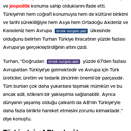
ve
jeopolitik
konuma sahip olduklarını ifade etti.
Türkiye’nin hem coğrafi konumuyla hem de kültürel birikimi
ve tarihi sürekliliğiyle hem Asya hem Ortadoğu Akdeniz ve
Karadeniz hem Avrupa
ülkesinde
örnek vurgulu yazı
olduğunu belirten Turhan Türkiye ihracatının yüzde fazlası
Avrupa’ya gerçekleştirdiğinin altını çizdi.
Turhan, “Doğrudan
yüzde 67’den fazlası
örnek vurgulu alan
Avrupa’dan Türkiye’ye gelmektedir ve Avrupa için Türk
üreticiler, üretim ve tedarik zincirinin önemli bir parçasıdır.
Tüm bunları çok daha yukarılara taşımak mümkün ve bu
ancak adil, istikrarlı bir yaklaşımla sağlanabilir. Ayrıca
dünyanın yaşamış olduğu çalkantı da AB’nin Türkiye’yle
daha fazla birlikte hareket etmesini zorunlu kılmaktadır.”
diye konuştu.