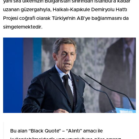
yanı sıra ülkemizin Bulgaristan sınırından İstanbul’a kadar
uzanan güzergahıyla, Halkalı-Kapıkule Demiryolu Hattı
Projesi coğrafi olarak Türkiye’nin AB’ye bağlanmasını da
simgelemektedir.
Bu alan “Black Quote” – “Alıntı” amacı ile