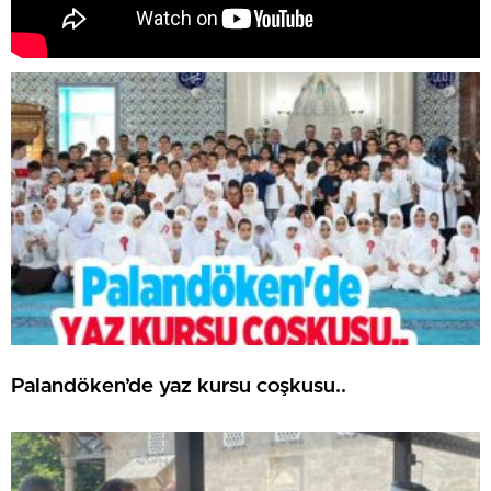
Palandöken’de yaz kursu coşkusu..