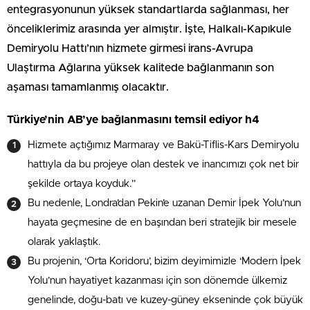
entegrasyonunun yüksek standartlarda sağlanması, her
önceliklerimiz arasında yer almıştır. İşte, Halkalı-Kapıkule
Demiryolu Hattı’nın hizmete girmesi irans-Avrupa
Ulaştırma Ağlarına yüksek kalitede bağlanmanın son
aşaması tamamlanmış olacaktır.
Türkiye’nin AB’ye bağlanmasını temsil ediyor h4
Hizmete açtığımız Marmaray ve Bakü-Tiflis-Kars Demiryolu
hattıyla da bu projeye olan destek ve inancımızı çok net bir
şekilde ortaya koyduk.”
Bu nedenle, Londra’dan Pekin’e uzanan Demir İpek Yolu’nun
hayata geçmesine de en başından beri stratejik bir mesele
olarak yaklaştık.
Bu projenin, ‘Orta Koridoru’, bizim deyimimizle ‘Modern İpek
Yolu’nun hayatiyet kazanması için son dönemde ülkemiz
genelinde, doğu-batı ve kuzey-güney ekseninde çok büyük