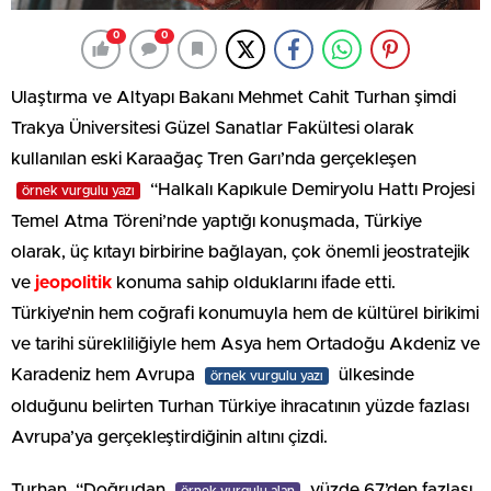
0
0
Ulaştırma ve Altyapı Bakanı Mehmet Cahit Turhan şimdi
Trakya Üniversitesi Güzel Sanatlar Fakültesi olarak
kullanılan eski Karaağaç Tren Garı’nda gerçekleşen
“Halkalı Kapıkule Demiryolu Hattı Projesi
örnek vurgulu yazı
Temel Atma Töreni’nde yaptığı konuşmada, Türkiye
olarak, üç kıtayı birbirine bağlayan, çok önemli jeostratejik
ve
jeopolitik
konuma sahip olduklarını ifade etti.
Türkiye’nin hem coğrafi konumuyla hem de kültürel birikimi
ve tarihi sürekliliğiyle hem Asya hem Ortadoğu Akdeniz ve
Karadeniz hem Avrupa
ülkesinde
örnek vurgulu yazı
olduğunu belirten Turhan Türkiye ihracatının yüzde fazlası
Avrupa’ya gerçekleştirdiğinin altını çizdi.
Turhan, “Doğrudan
yüzde 67’den fazlası
örnek vurgulu alan