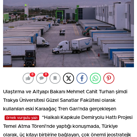
0
0
Ulaştırma ve Altyapı Bakanı Mehmet Cahit Turhan şimdi
Trakya Üniversitesi Güzel Sanatlar Fakültesi olarak
kullanılan eski Karaağaç Tren Garı’nda gerçekleşen
“Halkalı Kapıkule Demiryolu Hattı Projesi
örnek vurgulu yazı
Temel Atma Töreni’nde yaptığı konuşmada, Türkiye
olarak, üç kıtayı birbirine bağlayan, çok önemli jeostratejik