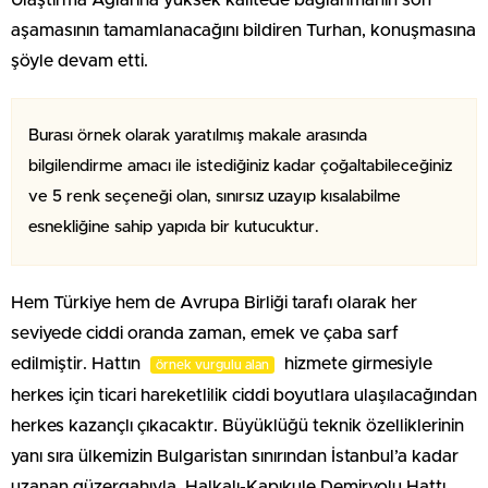
aşamasının tamamlanacağını bildiren Turhan, konuşmasına
şöyle devam etti.
Burası örnek olarak yaratılmış makale arasında
bilgilendirme amacı ile istediğiniz kadar çoğaltabileceğiniz
ve 5 renk seçeneği olan, sınırsız uzayıp kısalabilme
esnekliğine sahip yapıda bir kutucuktur.
Hem Türkiye hem de Avrupa Birliği tarafı olarak her
seviyede ciddi oranda zaman, emek ve çaba sarf
edilmiştir. Hattın
hizmete girmesiyle
örnek vurgulu alan
herkes için ticari hareketlilik ciddi boyutlara ulaşılacağından
herkes kazançlı çıkacaktır. Büyüklüğü teknik özelliklerinin
yanı sıra ülkemizin Bulgaristan sınırından İstanbul’a kadar
uzanan güzergahıyla, Halkalı-Kapıkule Demiryolu Hattı