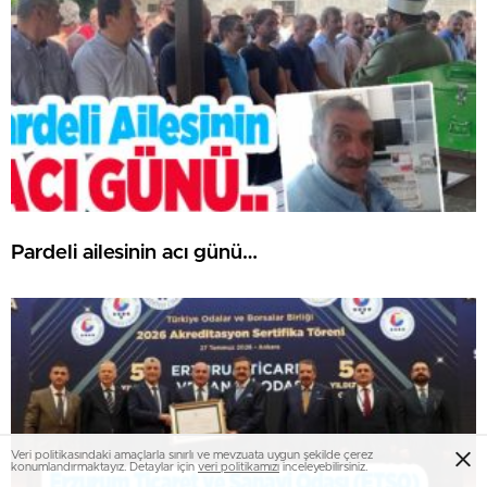
Pardeli ailesinin acı günü…
Veri politikasındaki amaçlarla sınırlı ve mevzuata uygun şekilde çerez
konumlandırmaktayız. Detaylar için
veri politikamızı
inceleyebilirsiniz.