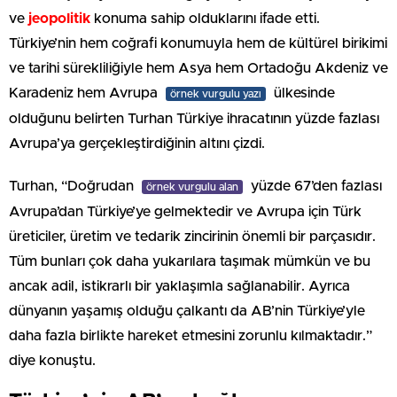
ve
jeopolitik
konuma sahip olduklarını ifade etti.
Türkiye’nin hem coğrafi konumuyla hem de kültürel birikimi
ve tarihi sürekliliğiyle hem Asya hem Ortadoğu Akdeniz ve
Karadeniz hem Avrupa
ülkesinde
örnek vurgulu yazı
olduğunu belirten Turhan Türkiye ihracatının yüzde fazlası
Avrupa’ya gerçekleştirdiğinin altını çizdi.
Turhan, “Doğrudan
yüzde 67’den fazlası
örnek vurgulu alan
Avrupa’dan Türkiye’ye gelmektedir ve Avrupa için Türk
üreticiler, üretim ve tedarik zincirinin önemli bir parçasıdır.
Tüm bunları çok daha yukarılara taşımak mümkün ve bu
ancak adil, istikrarlı bir yaklaşımla sağlanabilir. Ayrıca
dünyanın yaşamış olduğu çalkantı da AB’nin Türkiye’yle
daha fazla birlikte hareket etmesini zorunlu kılmaktadır.”
diye konuştu.