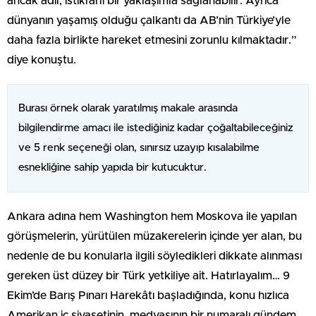
ancak adil, istikrarlı bir yaklaşımla sağlanabilir. Ayrıca
dünyanın yaşamış olduğu çalkantı da AB’nin Türkiye’yle
daha fazla birlikte hareket etmesini zorunlu kılmaktadır.”
diye konuştu.
Burası örnek olarak yaratılmış makale arasında
bilgilendirme amacı ile istediğiniz kadar çoğaltabileceğiniz
ve 5 renk seçeneği olan, sınırsız uzayıp kısalabilme
esnekliğine sahip yapıda bir kutucuktur.
Ankara adına hem Washington hem Moskova ile yapılan
görüşmelerin, yürütülen müzakerelerin içinde yer alan, bu
nedenle de bu konularla ilgili söyledikleri dikkate alınması
gereken üst düzey bir Türk yetkiliye ait. Hatırlayalım… 9
Ekim’de Barış Pınarı Harekâtı başladığında, konu hızlıca
Amerikan iç siyasetinin, medyasının bir numaralı gündem