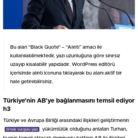
Bu alan “Black Quote” – “Alıntı” amacı ile
kullanılabilmektedir, yazı uzunluğuna göre sınırsız
uzayıp kısalabilir yapıdadır. WordPress editörü
içerisinde alıntı iconuna tıklayarak bu alanı aktif bir
hale getirebilirsiniz.
Türkiye’nin AB’ye bağlanmasını temsil ediyor
h3
Türkiye ve Avrupa Birliği arasındaki ilişkileri geliştirmenin
yükümlülük olduğunu anlatan Turhan,
örnek vurgulu yazı
bugün temeli atılacak demiryolu hattının AB ile ilişkileri