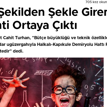
705 kez okun
Şekilden Şekle Giren
ti Ortaya Çıktı
 Cahit Turhan, "Bütçe büyüklüğü ve teknik özellikler
adar ugüzergahıyla Halkalı-Kapıkule Demiryolu Hattı P
edir" dedi.