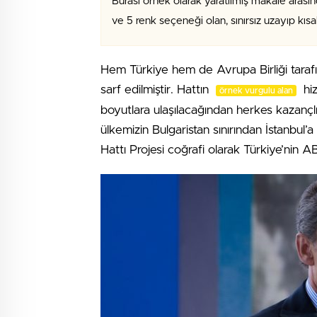
Burası örnek olarak yaratılmış makale arasın
ve 5 renk seçeneği olan, sınırsız uzayıp kıs
Hem Türkiye hem de Avrupa Birliği tara
sarf edilmiştir. Hattın
hiz
örnek vurgulu alan
boyutlara ulaşılacağından herkes kazançlı 
ülkemizin Bulgaristan sınırından İstanbul
Hattı Projesi coğrafi olarak Türkiye’nin