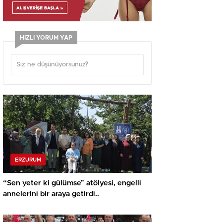
HIZLI YORUM YAP
ERZURUM
“Sen yeter ki gülümse” atölyesi, engelli
annelerini bir araya getirdi..