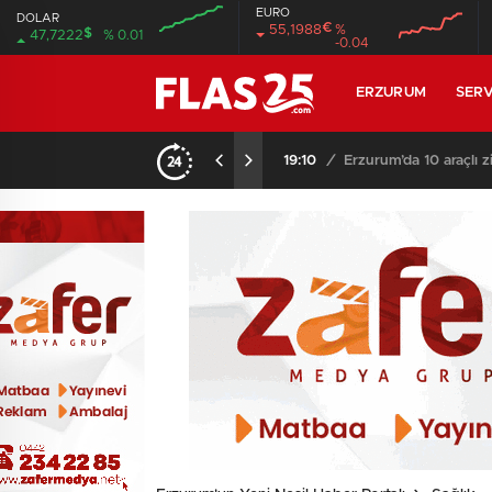
EURO
DOLAR
€
55,1988
%
$
47,7222
% 0.01
-0.04
00:00
00:00
00:00
00:00
ERZURUM
SERV
19:10
/
Erzurum’da 10 araçlı z