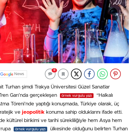
0
News
t Turhan şimdi Trakya Üniversitesi Güzel Sanatlar
ç Tren Garı’nda gerçekleşen
“Halkalı
örnek vurgulu yazı
Atma Töreni’nde yaptığı konuşmada, Türkiye olarak, üç
tratejik ve
jeopolitik
konuma sahip olduklarını ifade etti.
kültürel birikimi ve tarihi sürekliliğiyle hem Asya hem
vrupa
ülkesinde olduğunu belirten Turhan
örnek vurgulu yazı