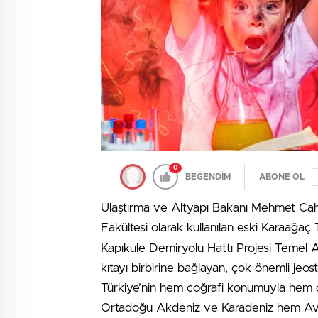
0
BEĞENDİM
ABONE OL
Ulaştırma ve Altyapı Bakanı Mehmet Cahi
Fakültesi olarak kullanılan eski Karaağa
Kapıkule Demiryolu Hattı Projesi Temel 
kıtayı birbirine bağlayan, çok önemli jeos
Türkiye’nin hem coğrafi konumuyla hem de 
Ortadoğu Akdeniz ve Karadeniz hem A