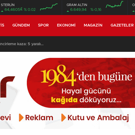
STERLİN
GRAM ALTIN
O
£
64,4605
% 0.02
6.649,94
%-0,16
00:00
00:00
00:00
00:00
IS
GÜNDEM
SPOR
EKONOMI
MAGAZIN
GAZETELER
incirleme kaza: 5 yaralı…