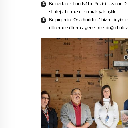
Bu nedenle, Londra’dan Pekin’e uzanan D
stratejik bir mesele olarak yaklaştık.
Bu projenin, ‘Orta Koridoru’, bizim deyim
dönemde ülkemiz genelinde, doğu-batı v