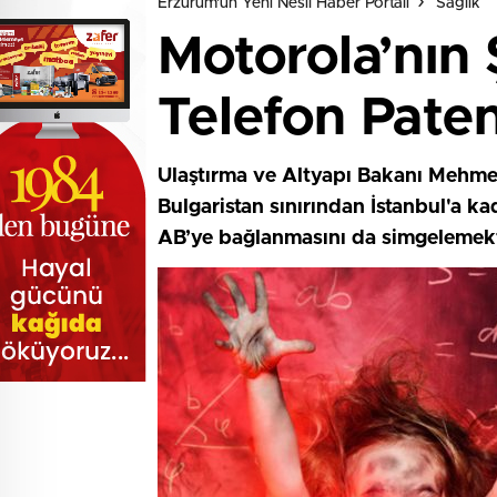
Erzurum'un Yeni Nesil Haber Portalı
Sağlık
Motorola’nın 
Telefon Paten
Ulaştırma ve Altyapı Bakanı Mehmet
Bulgaristan sınırından İstanbul'a k
AB’ye bağlanmasını da simgelemekt