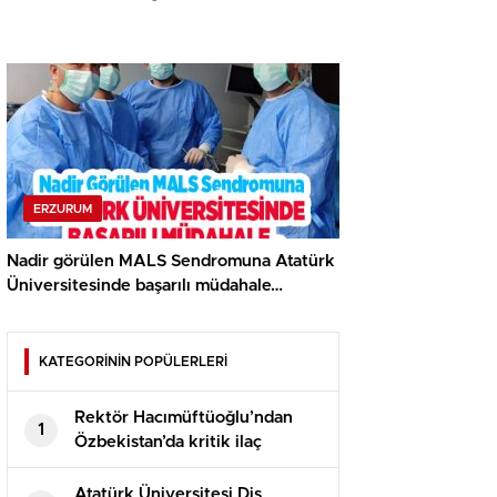
ERZURUM
Nadir görülen MALS Sendromuna Atatürk
Üniversitesinde başarılı müdahale…
KATEGORİNİN POPÜLERLERİ
Rektör Hacımüftüoğlu’ndan
1
Özbekistan’da kritik ilaç
zirvesi…
Atatürk Üniversitesi Diş