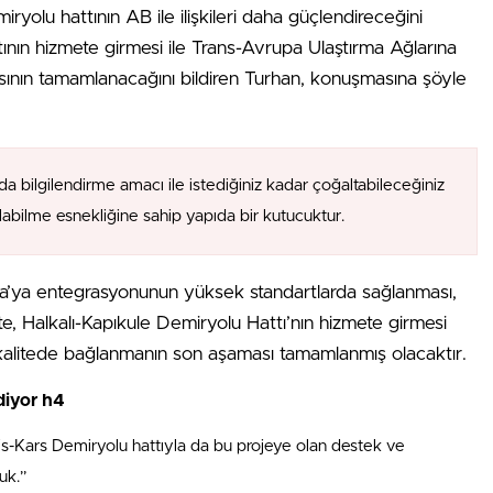
ryolu hattının AB ile ilişkileri daha güçlendireceğini
tının hizmete girmesi ile Trans-Avrupa Ulaştırma Ağlarına
ının tamamlanacağını bildiren Turhan, konuşmasına şöyle
da bilgilendirme amacı ile istediğiniz kadar çoğaltabileceğiniz
alabilme esnekliğine sahip yapıda bir kutucuktur.
upa’ya entegrasyonunun yüksek standartlarda sağlanması,
İşte, Halkalı-Kapıkule Demiryolu Hattı’nın hizmete girmesi
kalitede bağlanmanın son aşaması tamamlanmış olacaktır.
diyor h4
s-Kars Demiryolu hattıyla da bu projeye olan destek ve
uk.”