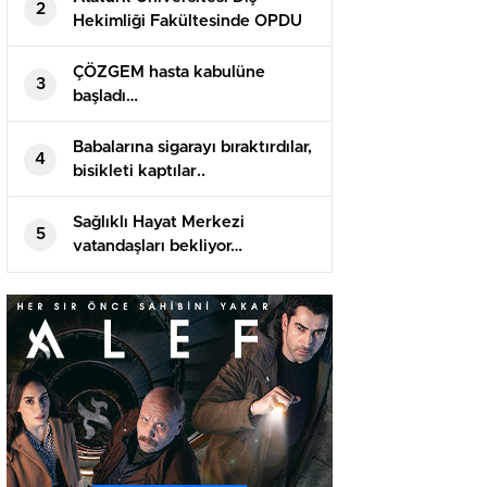
2
Hekimliği Fakültesinde OPDU
Kliniği ve Acil Tıbbi Müdahale
Odası hizmete girdi…
ÇÖZGEM hasta kabulüne
3
başladı…
Babalarına sigarayı bıraktırdılar,
4
bisikleti kaptılar..
Sağlıklı Hayat Merkezi
5
vatandaşları bekliyor…