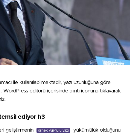
amacı ile kullanılabilmektedir, yazı uzunluğuna göre
ır. WordPress editörü içerisinde alıntı iconuna tıklayarak
iz.
temsil ediyor h3
eri geliştirmenin
yükümlülük olduğunu
örnek vurgulu yazı