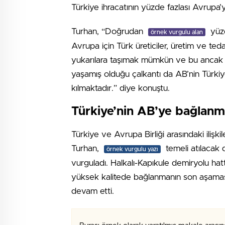
Türkiye ihracatının yüzde fazlası Avrupa’ya 
Turhan, “Doğrudan
yüzd
örnek vurgulu alan
Avrupa için Türk üreticiler, üretim ve teda
yukarılara taşımak mümkün ve bu ancak adil
yaşamış olduğu çalkantı da AB’nin Türkiye
kılmaktadır.” diye konuştu.
Türkiye’nin AB’ye bağlanma
Türkiye ve Avrupa Birliği arasındaki ilişki
Turhan,
temeli atılacak d
örnek vurgulu yazı
vurguladı. Halkalı-Kapıkule demiryolu hat
yüksek kalitede bağlanmanın son aşamas
devam etti.