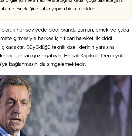
da bilgilendirme amacı ile istediğiniz kadar çoğaltabileceğiniz
alabilme esnekliğine sahip yapıda bir kutucuktur.
fı olarak her seviyede ciddi oranda zaman, emek ve çaba
mete girmesiyle herkes için ticari hareketlilik ciddi
çıkacaktır. Büyüklüğü teknik özelliklerinin yanı sıra
’a kadar uzanan güzergahıyla, Halkalı-Kapıkule Demiryolu
 AB’ye bağlanmasını da simgelemektedir.