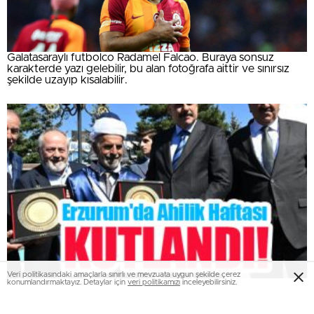
Galatasaraylı futbolco Radamel Falcao. Buraya sonsuz
karakterde yazı gelebilir, bu alan fotoğrafa aittir ve sınırsız
şekilde uzayıp kısalabilir.
Veri politikasındaki amaçlarla sınırlı ve mevzuata uygun şekilde çerez
konumlandırmaktayız. Detaylar için
veri politikamızı
inceleyebilirsiniz.
Erzurum’da Ahilik Haftası kutlandı!