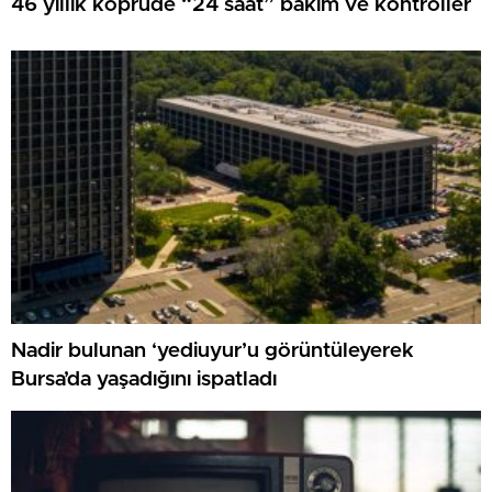
46 yıllık köprüde “24 saat” bakım ve kontroller
Nadir bulunan ‘yediuyur’u görüntüleyerek
Bursa’da yaşadığını ispatladı