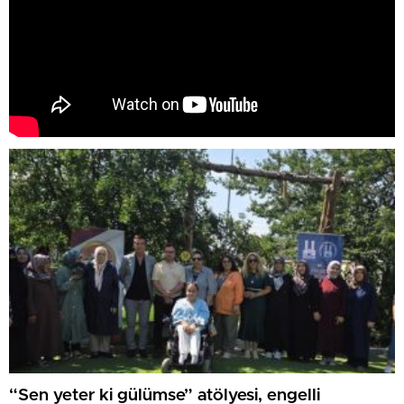
“Sen yeter ki gülümse” atölyesi, engelli