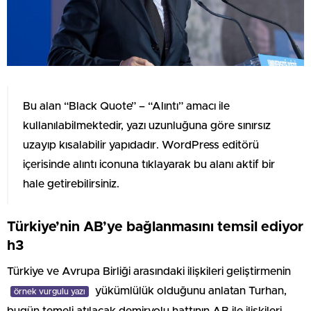
Bu alan “Black Quote” – “Alıntı” amacı ile
kullanılabilmektedir, yazı uzunluğuna göre sınırsız
uzayıp kısalabilir yapıdadır. WordPress editörü
içerisinde alıntı iconuna tıklayarak bu alanı aktif bir
hale getirebilirsiniz.
Türkiye’nin AB’ye bağlanmasını temsil ediyor
h3
Türkiye ve Avrupa Birliği arasındaki ilişkileri geliştirmenin
yükümlülük olduğunu anlatan Turhan,
örnek vurgulu yazı
bugün temeli atılacak demiryolu hattının AB ile ilişkileri