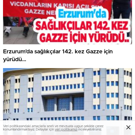
Erzurum’da sağlıkçılar 142. kez Gazze için
yürüdü…
Veri politikasındaki amaçlarla sınırlı ve mevzuata uygun şekilde çerez
konumlandırmaktayız. Detaylar için
veri politikamızı
inceleyebilirsiniz.