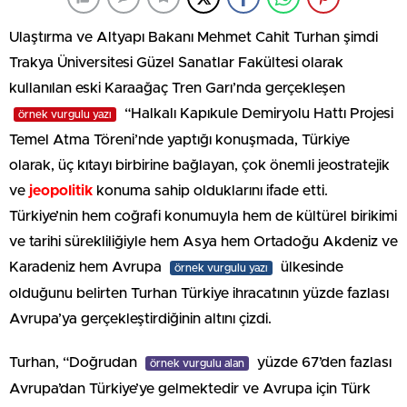
Ulaştırma ve Altyapı Bakanı Mehmet Cahit Turhan şimdi
Trakya Üniversitesi Güzel Sanatlar Fakültesi olarak
kullanılan eski Karaağaç Tren Garı’nda gerçekleşen
“Halkalı Kapıkule Demiryolu Hattı Projesi
örnek vurgulu yazı
Temel Atma Töreni’nde yaptığı konuşmada, Türkiye
olarak, üç kıtayı birbirine bağlayan, çok önemli jeostratejik
ve
jeopolitik
konuma sahip olduklarını ifade etti.
Türkiye’nin hem coğrafi konumuyla hem de kültürel birikimi
ve tarihi sürekliliğiyle hem Asya hem Ortadoğu Akdeniz ve
Karadeniz hem Avrupa
ülkesinde
örnek vurgulu yazı
olduğunu belirten Turhan Türkiye ihracatının yüzde fazlası
Avrupa’ya gerçekleştirdiğinin altını çizdi.
Turhan, “Doğrudan
yüzde 67’den fazlası
örnek vurgulu alan
Avrupa’dan Türkiye’ye gelmektedir ve Avrupa için Türk