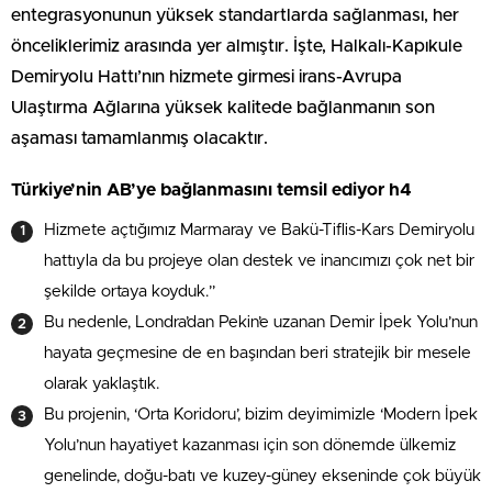
entegrasyonunun yüksek standartlarda sağlanması, her
önceliklerimiz arasında yer almıştır. İşte, Halkalı-Kapıkule
Demiryolu Hattı’nın hizmete girmesi irans-Avrupa
Ulaştırma Ağlarına yüksek kalitede bağlanmanın son
aşaması tamamlanmış olacaktır.
Türkiye’nin AB’ye bağlanmasını temsil ediyor h4
Hizmete açtığımız Marmaray ve Bakü-Tiflis-Kars Demiryolu
hattıyla da bu projeye olan destek ve inancımızı çok net bir
şekilde ortaya koyduk.”
Bu nedenle, Londra’dan Pekin’e uzanan Demir İpek Yolu’nun
hayata geçmesine de en başından beri stratejik bir mesele
olarak yaklaştık.
Bu projenin, ‘Orta Koridoru’, bizim deyimimizle ‘Modern İpek
Yolu’nun hayatiyet kazanması için son dönemde ülkemiz
genelinde, doğu-batı ve kuzey-güney ekseninde çok büyük