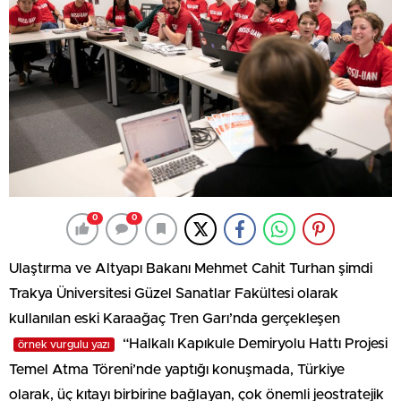
0
0
Ulaştırma ve Altyapı Bakanı Mehmet Cahit Turhan şimdi
Trakya Üniversitesi Güzel Sanatlar Fakültesi olarak
kullanılan eski Karaağaç Tren Garı’nda gerçekleşen
“Halkalı Kapıkule Demiryolu Hattı Projesi
örnek vurgulu yazı
Temel Atma Töreni’nde yaptığı konuşmada, Türkiye
olarak, üç kıtayı birbirine bağlayan, çok önemli jeostratejik