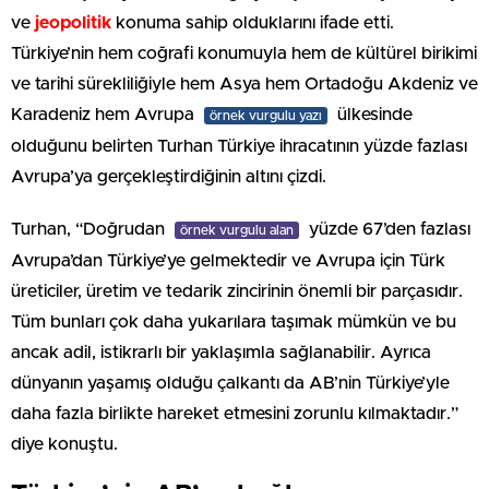
ve
jeopolitik
konuma sahip olduklarını ifade etti.
Türkiye’nin hem coğrafi konumuyla hem de kültürel birikimi
ve tarihi sürekliliğiyle hem Asya hem Ortadoğu Akdeniz ve
Karadeniz hem Avrupa
ülkesinde
örnek vurgulu yazı
olduğunu belirten Turhan Türkiye ihracatının yüzde fazlası
Avrupa’ya gerçekleştirdiğinin altını çizdi.
Turhan, “Doğrudan
yüzde 67’den fazlası
örnek vurgulu alan
Avrupa’dan Türkiye’ye gelmektedir ve Avrupa için Türk
üreticiler, üretim ve tedarik zincirinin önemli bir parçasıdır.
Tüm bunları çok daha yukarılara taşımak mümkün ve bu
ancak adil, istikrarlı bir yaklaşımla sağlanabilir. Ayrıca
dünyanın yaşamış olduğu çalkantı da AB’nin Türkiye’yle
daha fazla birlikte hareket etmesini zorunlu kılmaktadır.”
diye konuştu.