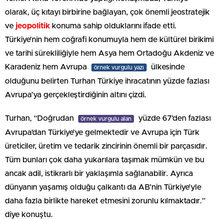
olarak, üç kıtayı birbirine bağlayan, çok önemli jeostratejik
ve
jeopolitik
konuma sahip olduklarını ifade etti.
Türkiye’nin hem coğrafi konumuyla hem de kültürel birikimi
ve tarihi sürekliliğiyle hem Asya hem Ortadoğu Akdeniz ve
Karadeniz hem Avrupa
ülkesinde
örnek vurgulu yazı
olduğunu belirten Turhan Türkiye ihracatının yüzde fazlası
Avrupa’ya gerçekleştirdiğinin altını çizdi.
Turhan, “Doğrudan
yüzde 67’den fazlası
örnek vurgulu alan
Avrupa’dan Türkiye’ye gelmektedir ve Avrupa için Türk
üreticiler, üretim ve tedarik zincirinin önemli bir parçasıdır.
Tüm bunları çok daha yukarılara taşımak mümkün ve bu
ancak adil, istikrarlı bir yaklaşımla sağlanabilir. Ayrıca
dünyanın yaşamış olduğu çalkantı da AB’nin Türkiye’yle
daha fazla birlikte hareket etmesini zorunlu kılmaktadır.”
diye konuştu.