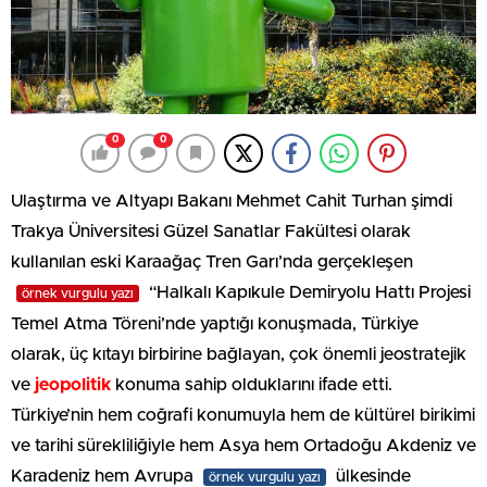
0
0
Ulaştırma ve Altyapı Bakanı Mehmet Cahit Turhan şimdi
Trakya Üniversitesi Güzel Sanatlar Fakültesi olarak
kullanılan eski Karaağaç Tren Garı’nda gerçekleşen
“Halkalı Kapıkule Demiryolu Hattı Projesi
örnek vurgulu yazı
Temel Atma Töreni’nde yaptığı konuşmada, Türkiye
olarak, üç kıtayı birbirine bağlayan, çok önemli jeostratejik
ve
jeopolitik
konuma sahip olduklarını ifade etti.
Türkiye’nin hem coğrafi konumuyla hem de kültürel birikimi
ve tarihi sürekliliğiyle hem Asya hem Ortadoğu Akdeniz ve
Karadeniz hem Avrupa
ülkesinde
örnek vurgulu yazı