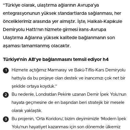
“Türkiye olarak, ulaştırma ağlarının Avrupa’ya
entegrasyonunun yüksek standartlarda sağlanması, her
önceliklerimiz arasında yer almıştır. İşte, Halkalı-Kapıkule
Demiryolu Hattı’nın hizmete girmesi irans-Avrupa
Ulaştırma Ağlarına yüksek kalitede bağlanmanın son
aşaması tamamlanmış olacaktır.
Türkiye’nin AB’ye bağlanmasını temsil ediyor h4
Hizmete açtığımız Marmaray ve Bakü-Tiflis-Kars Demiryolu
hattıyla da bu projeye olan destek ve inancımızı çok net bir
şekilde ortaya koyduk.”
Bu nedenle, Londra’dan Pekin’e uzanan Demir İpek Yolu’nun
hayata geçmesine de en başından beri stratejik bir mesele
olarak yaklaştık.
Bu projenin, ‘Orta Koridoru’, bizim deyimimizle ‘Modern İpek
Yolu’nun hayatiyet kazanması için son dönemde ülkemiz