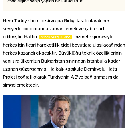
esnekliğine sahip yapıda bir kutucuktur.
Hem Türkiye hem de Avrupa Birliği tarafı olarak her
seviyede ciddi oranda zaman, emek ve çaba sarf
edilmiştir. Hattın
hizmete girmesiyle
örnek vurgulu alan
herkes için ticari hareketlilik ciddi boyutlara ulaşılacağından
herkes kazançlı çıkacaktır. Büyüklüğü teknik özelliklerinin
yanı sıra ülkemizin Bulgaristan sınırından İstanbul’a kadar
uzanan güzergahıyla, Halkalı-Kapıkule Demiryolu Hattı
Projesi coğrafi olarak Türkiye’nin AB’ye bağlanmasını da
simgelemektedir.