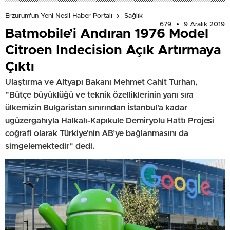
Erzurum'un Yeni Nesil Haber Portalı
Sağlık
679
9 Aralık 2019
Batmobile’i Andıran 1976 Model
Citroen Indecision Açık Artırmaya
Çıktı
Ulaştırma ve Altyapı Bakanı Mehmet Cahit Turhan,
"Bütçe büyüklüğü ve teknik özelliklerinin yanı sıra
ülkemizin Bulgaristan sınırından İstanbul'a kadar
ugüzergahıyla Halkalı-Kapıkule Demiryolu Hattı Projesi
coğrafi olarak Türkiye’nin AB’ye bağlanmasını da
simgelemektedir" dedi.