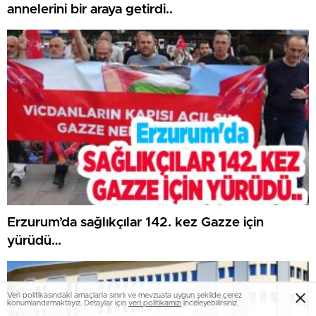
annelerini bir araya getirdi..
Erzurum’da sağlıkçılar 142. kez Gazze için
yürüdü…
Veri politikasındaki amaçlarla sınırlı ve mevzuata uygun şekilde çerez
konumlandırmaktayız. Detaylar için
veri politikamızı
inceleyebilirsiniz.