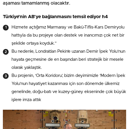
aşaması tamamlanmış olacaktır.
Türkiye’nin AB’ye bağlanmasını temsil ediyor h4
Hizmete açtığımız Marmaray ve Bakü-Tiflis-Kars Demiryolu
hattıyla da bu projeye olan destek ve inancımızı çok net bir
şekilde ortaya koyduk.”
Bu nedenle, Londra’dan Pekin’e uzanan Demir İpek Yolu’nun
hayata geçmesine de en başından beri stratejik bir mesele
olarak yaklaştık.
Bu projenin, ‘Orta Koridoru’, bizim deyimimizle ‘Modern İpek
Yolu’nun hayatiyet kazanması için son dönemde ülkemiz
genelinde, doğu-batı ve kuzey-güney ekseninde çok büyük
işlere imza attık