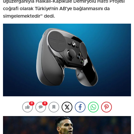
ugüzergahıyla Halkalı-Kapıkule Demiryolu Hattı Projesi
coğrafi olarak Türkiye’nin AB’ye bağlanmasını da
simgelemektedir" dedi.
0
0