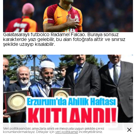
Galatasaraylı futbolco Radamel Falcao. Buraya sonsuz
karakterde yazı gelebilir, bu alan fotoğrafa aittir ve sınırsız
şekilde uzayıp kısalabilir.
Veri politikasındaki amaçlarla sınırlı ve mevzuata uygun şekilde çerez
konumlandırmaktayız. Detaylar için
veri politikamızı
inceleyebilirsiniz.