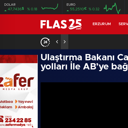
DOLAR
EURO
$
€
47,7436
% 0.18
55,2510
% 0.32
16:00
20:00
16:00
20:00
ERZURUM
SERV
17:36
/
Türkiye’de bir ilki yap
Ulaştırma Bakanı Cah
yolları İle AB’ye ba