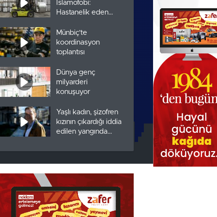
İslamofobi:
Hastanelik eden
saldırılar arttı
Münbiç’te
koordinasyon
toplantısı
Dünya genç
milyarderi
konuşuyor
Yaşlı kadın, şizofren
kızının çıkardığı iddia
edilen yangında
öldü
Kadıköy’deki ‘Las
Tesis’ performansına
Valilik açıklaması:
Suç oluşturan
slogan attılar