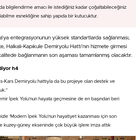
da bilgilendirme amacı ile istediğiniz kadar çoğaltabileceğiniz
alabilme esnekliğine sahip yapıda bir kutucuktur.
upa’ya entegrasyonunun yüksek standartlarda sağlanması,
İşte, Halkalı-Kapıkule Demiryolu Hattı’nın hizmete girmesi
kalitede bağlanmanın son aşaması tamamlanmış olacaktır.
diyor h4
s-Kars Demiryolu hattıyla da bu projeye olan destek ve
uk.”
emir İpek Yolu’nun hayata geçmesine de en başından beri
imizle ‘Modern İpek Yolu’nun hayatiyet kazanması için son
e kuzey-güney ekseninde çok büyük işlere imza attık