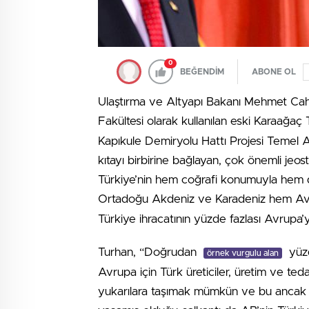
0
BEĞENDİM
ABONE OL
Ulaştırma ve Altyapı Bakanı Mehmet Cahi
Fakültesi olarak kullanılan eski Karaağa
Kapıkule Demiryolu Hattı Projesi Temel 
kıtayı birbirine bağlayan, çok önemli jeos
Türkiye’nin hem coğrafi konumuyla hem de 
Ortadoğu Akdeniz ve Karadeniz hem A
Türkiye ihracatının yüzde fazlası Avrupa’ya 
Turhan, “Doğrudan
yüzd
örnek vurgulu alan
Avrupa için Türk üreticiler, üretim ve teda
yukarılara taşımak mümkün ve bu ancak adil