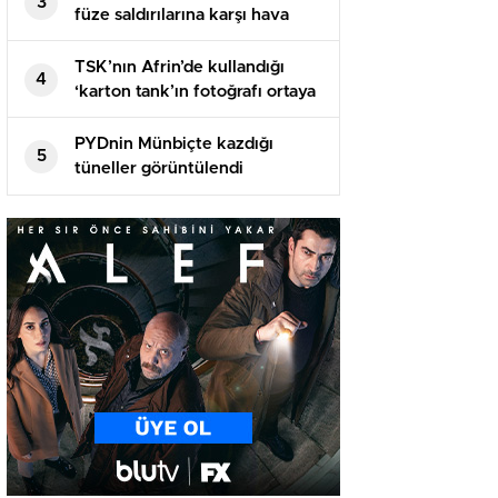
3
füze saldırılarına karşı hava
savunma sistemleri kurdu
TSK’nın Afrin’de kullandığı
4
‘karton tank’ın fotoğrafı ortaya
çıktı
PYDnin Münbiçte kazdığı
5
tüneller görüntülendi​