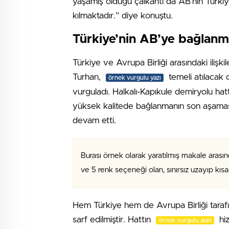
yaşamış olduğu çalkantı da AB’nin Türkiye
kılmaktadır.” diye konuştu.
Türkiye’nin AB’ye bağlanma
Türkiye ve Avrupa Birliği arasındaki ilişki
Turhan,
temeli atılacak d
örnek vurgulu yazı
vurguladı. Halkalı-Kapıkule demiryolu hat
yüksek kalitede bağlanmanın son aşamas
devam etti.
Burası örnek olarak yaratılmış makale arasın
ve 5 renk seçeneği olan, sınırsız uzayıp kıs
Hem Türkiye hem de Avrupa Birliği tara
sarf edilmiştir. Hattın
hiz
örnek vurgulu alan