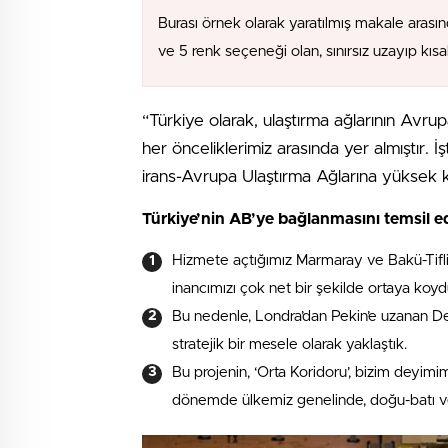
Burası örnek olarak yaratılmış makale arasın
ve 5 renk seçeneği olan, sınırsız uzayıp kıs
“Türkiye olarak, ulaştırma ağlarının Avr
her önceliklerimiz arasında yer almıştır. 
irans-Avrupa Ulaştırma Ağlarına yüksek 
Türkiye’nin AB’ye bağlanmasını temsil e
Hizmete açtığımız Marmaray ve Bakü-Tifli
inancımızı çok net bir şekilde ortaya koyd
Bu nedenle, Londra’dan Pekin’e uzanan D
stratejik bir mesele olarak yaklaştık.
Bu projenin, ‘Orta Koridoru’, bizim deyim
dönemde ülkemiz genelinde, doğu-batı v