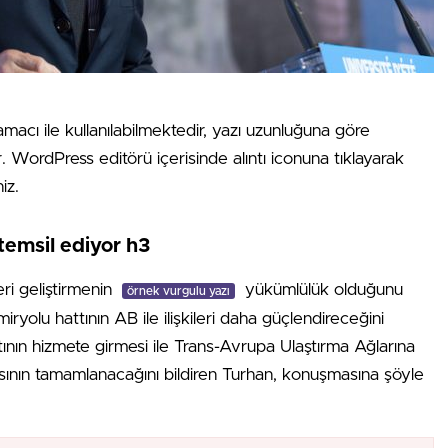
amacı ile kullanılabilmektedir, yazı uzunluğuna göre
ır. WordPress editörü içerisinde alıntı iconuna tıklayarak
iz.
temsil ediyor h3
eri geliştirmenin
yükümlülük olduğunu
örnek vurgulu yazı
ryolu hattının AB ile ilişkileri daha güçlendireceğini
tının hizmete girmesi ile Trans-Avrupa Ulaştırma Ağlarına
ının tamamlanacağını bildiren Turhan, konuşmasına şöyle