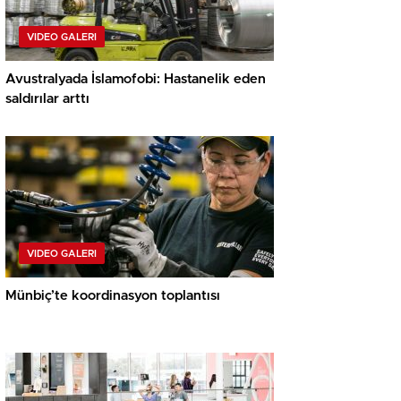
VIDEO GALERI
Avustralyada İslamofobi: Hastanelik eden
saldırılar arttı
VIDEO GALERI
Münbiç’te koordinasyon toplantısı