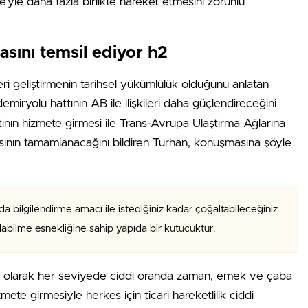
’yle daha fazla birlikte hareket etmesini zorunlu
sını temsil ediyor h2
leri geliştirmenin tarihsel yükümlülük olduğunu anlatan
emiryolu hattının AB ile ilişkileri daha güçlendireceğini
tının hizmete girmesi ile Trans-Avrupa Ulaştırma Ağlarına
ının tamamlanacağını bildiren Turhan, konuşmasına şöyle
da bilgilendirme amacı ile istediğiniz kadar çoğaltabileceğiniz
alabilme esnekliğine sahip yapıda bir kutucuktur.
fı olarak her seviyede ciddi oranda zaman, emek ve çaba
mete girmesiyle herkes için ticari hareketlilik ciddi