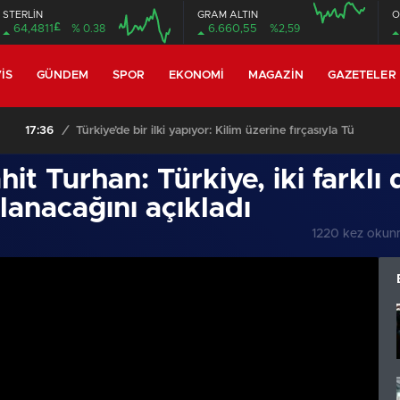
STERLİN
GRAM ALTIN
O
£
64,4811
% 0.38
6.660,55
%2,59
16:00
20:00
16:00
20:00
IS
GÜNDEM
SPOR
EKONOMI
MAGAZIN
GAZETELER
ıyor: Kilim üzerine fırçasıyla Türk tarihini resmediyor..
it Turhan: Türkiye, iki farklı
ğlanacağını açıkladı
1220 kez okun