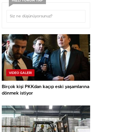
HIZLI YORUM YAP
VIDEO GALERI
Birçok kişi PKKdan kaçıp eski yaşamlarına
dönmek istiyor