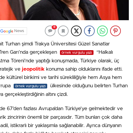
0
News
t Turhan şimdi Trakya Üniversitesi Güzel Sanatlar
ç Tren Garı’nda gerçekleşen
“Halkalı
örnek vurgulu yazı
Atma Töreni’nde yaptığı konuşmada, Türkiye olarak, üç
tratejik ve
jeopolitik
konuma sahip olduklarını ifade etti.
kültürel birikimi ve tarihi sürekliliğiyle hem Asya hem
vrupa
ülkesinde olduğunu belirten Turhan
örnek vurgulu yazı
gerçekleştirdiğinin altını çizdi.
e 67’den fazlası Avrupa’dan Türkiye’ye gelmektedir ve
rik zincirinin önemli bir parçasıdır. Tüm bunları çok daha
, istikrarlı bir yaklaşımla sağlanabilir. Ayrıca dünyanın