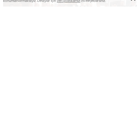
konumlandırmaktayız. Detaylar için
veri politikamızı
inceleyebilirsiniz.
Başkan Sekmen yaptığı konuşmada, “Kıymetli
sporcularımız başarılarıyla sadece minderde değil,
milletimizin gönlünde de taht kurmuşlardır. Azim, inanç ve
kararlılıkla kazanılan bu zaferler, gençlerimize ilham
vermekte ve Türk sporunun gücünü tüm dünyaya
göstermektedir. Kendilerine bu nazik ziyaretleri için
teşekkür ediyor, gelecekteki tüm mücadelelerinde
başarılar diliyorum. Sporcularımızın bu azmi ve disiplini,
gençlerimize her zaman örnek olacaktır. Allah yollarını açık
etsin.” dedi.