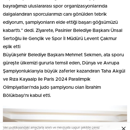
bayrağımızı uluslararası spor organizasyonlarında
dalgalandıran sporcularımızı canı gönülden tebrik
ediyorum, şampiyonların elde ettiği başarı göğsümüzü
kabarttı.” dedi. Ziyarete, Pasinler Belediye Başkanı Ünsal
Sertoğlu ile Gençlik ve Spor İl Müdürü Levent Çakmur
eşlik etti
Büyükşehir Belediye Başkanı Mehmet Sekmen, ata sporu
güreşte ülkemizi gururla temsil eden, Dünya ve Avrupa
Şampiyonluklarıyla büyük zaferler kazandıran Taha Akgül
ve Rıza Kayaalp ile Paris 2024 Paralimpik
Olimpiyatları’nda judo şampiyonu olan İbrahim
Bölükbaşı’nı kabul etti.
Veri politikasındaki amaçlarla sınırlı ve mevzuata uygun şekilde çerez