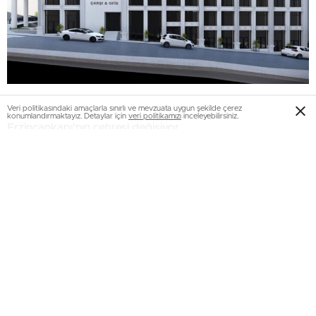
Veri politikasındaki amaçlarla sınırlı ve mevzuata uygun şekilde çerez
konumlandırmaktayız. Detaylar için
veri politikamızı
inceleyebilirsiniz.
Erzincankapı’nın çehresi değişiyor
Başkan Mehmet Sekmen, “Erzincankapı’da muhteşem bir
dönüşüme imza atacağız” diye konuştu. Başkan Sekmen,
yeni projeyle birlikte bölgede 150 araçlık otoparkın da
yapılacağını kaydetti. Sekmen, “Bölgede yoğunluğu en
asgariye indirecek otopark ile birlikte söz konusu yerdeki
ticari hacmin gelişimi için 20 iş yeri ve 50 ofis inşa
edeceğiz” şeklinde konuştu. Bölgede 1000 metrekarelik
meydanı bulunan modern mimariyle donatılmış yeni bir
çarşı yapacaklarını kaydeden Başkan Sekmen, “Erzurum’u