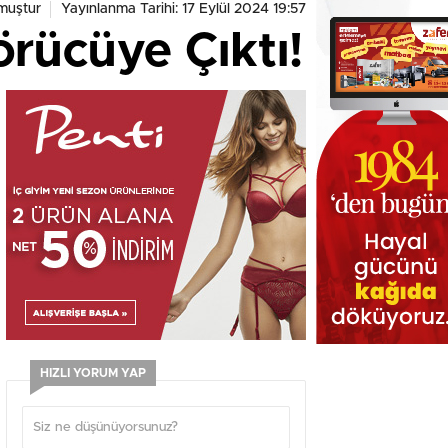
muştur
Yayınlanma Tarihi: 17 Eylül 2024 19:57
örücüye Çıktı!
HIZLI YORUM YAP