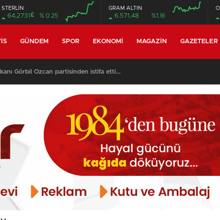
STERLİN
GRAM ALTIN
O
£
64,2731
% 0.25
6.571,48
%1,16
00:00
00:00
00:00
00:00
IS
GÜNDEM
SPOR
EKONOMI
MAGAZIN
GAZETELER
umu’nda 4 tribün tam kapasiteyle açıldı..