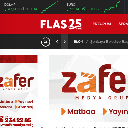
DOLAR
EURO
$
€
47,6007
% 0.04
55,1418
% 0.2
00:00
00:00
00:00
00:00
ERZURUM
SERV
i…
18:56
/
Kazım Karabekir Stady