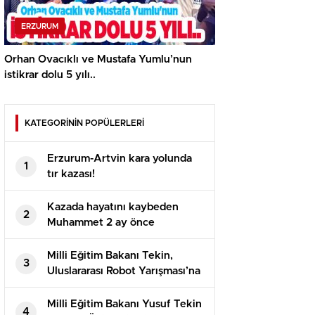
ERZURUM
Orhan Ovacıklı ve Mustafa Yumlu’nun
istikrar dolu 5 yılı..
KATEGORİNİN POPÜLERLERİ
Erzurum-Artvin kara yolunda
1
tır kazası!
Kazada hayatını kaybeden
2
Muhammet 2 ay önce
evlenmişti!
Milli Eğitim Bakanı Tekin,
3
Uluslararası Robot Yarışması’na
katılan öğrencilerle bir araya
geldi
Milli Eğitim Bakanı Yusuf Tekin
4