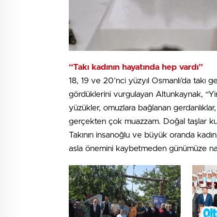
“Takı kadının hayatında hep vardı”
18, 19 ve 20’nci yüzyıl Osmanlı’da takı gel
gördüklerini vurgulayan Altunkaynak, “Yine 
yüzükler, omuzlara bağlanan gerdanlıklar
gerçekten çok muazzam. Doğal taşlar kull
Takının insanoğlu ve büyük oranda kadınlar
asla önemini kaybetmeden günümüze nasıl