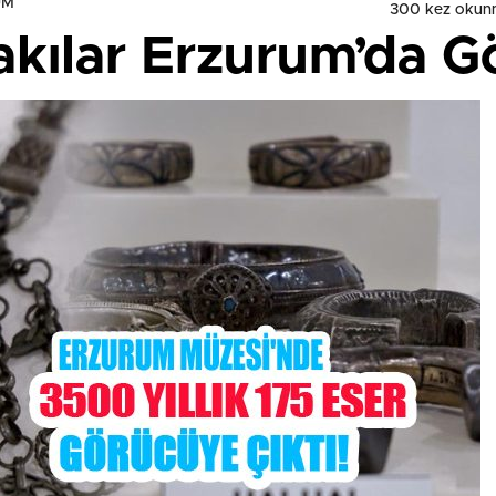
UM
300 kez okun
akılar Erzurum’da G