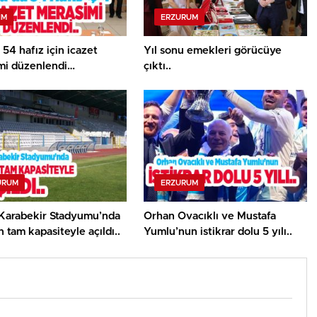
IM
ERZURUM
 54 hafız için icazet
Yıl sonu emekleri görücüye
mi düzenlendi…
çıktı..
URUM
ERZURUM
Karabekir Stadyumu’nda
Orhan Ovacıklı ve Mustafa
n tam kapasiteyle açıldı..
Yumlu’nun istikrar dolu 5 yılı..