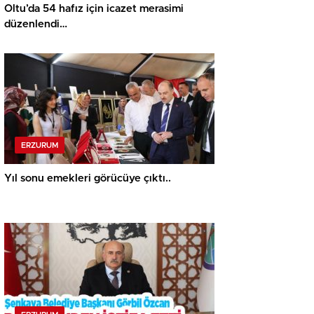
Oltu’da 54 hafız için icazet merasimi
düzenlendi…
ERZURUM
Yıl sonu emekleri görücüye çıktı..