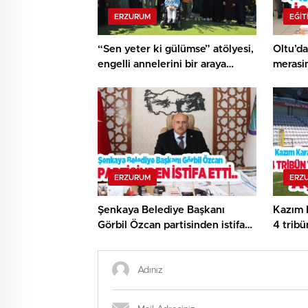
ERZURUM
EĞIT
“Sen yeter ki gülümse” atölyesi,
Oltu’da
engelli annelerini bir araya
merasi
getirdi..
ERZURUM
ERZ
Şenkaya Belediye Başkanı
Kazım 
Görbil Özcan partisinden istifa
4 tribü
etti…