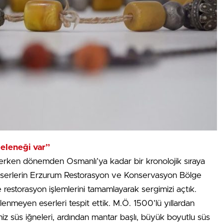
geleneği var”
 erken dönemden Osmanlı’ya kadar bir kronolojik sıraya
iz eserlerin Erzurum Restorasyon ve Konservasyon Bölge
e restorasyon işlemlerini tamamlayarak sergimizi açtık.
nmeyen eserleri tespit ettik. M.Ö. 1500’lü yıllardan
miz süs iğneleri, ardından mantar başlı, büyük boyutlu süs