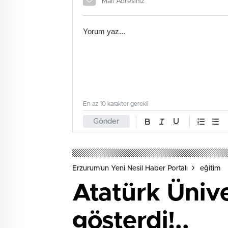
En az 10 karakter gerekli
Gönder
Erzurum'un Yeni Nesil Haber Portalı
eğitim
Atatürk Ünive
gösterdi!..