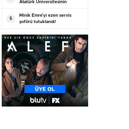
Atatürk Üniversitesinin
akademik yılı açılış töreninde
konuştu
Minik Emre’yi ezen servis
5
şoförü tutuklandı!