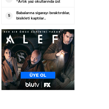
“Artık yaz okullarında üst
sınıflardan da ders alınabilmeli”
Babalarına sigarayı bıraktırdılar,
5
bisikleti kaptılar..