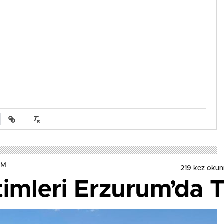
UM
219 kez oku
timleri Erzurum’da