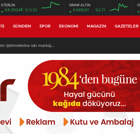
STERLİN
GRAM ALTIN
O
£
64,3924
% 0.33
6.668,61
%2,71
12:00
12:00
IS
GÜNDEM
SPOR
EKONOMI
MAGAZIN
GAZETELER
m işletmelerine sıkı markaj…