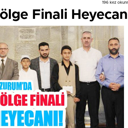
196 kez okun
lge Finali Heyecanı