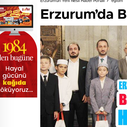
Erzurum'un Yeni Nesil Haber Portalı
eğitim
Erzurum’da Bö