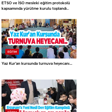
ETSO ve İSO mesleki eğitim protokolü
kapsamında yürütme kurulu toplandı..
EĞITIM
Yaz Kur’an kursunda turnuva heyecanı…