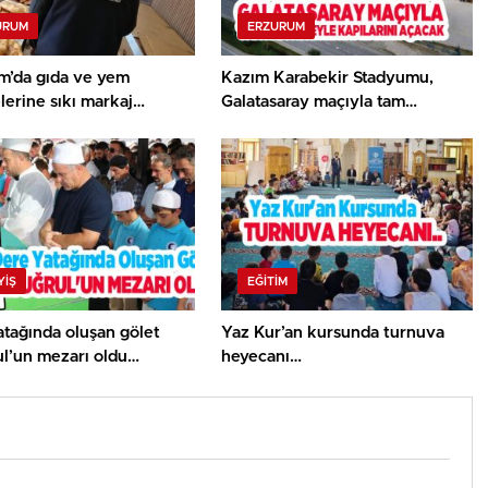
URUM
ERZURUM
m’da gıda ve yem
Kazım Karabekir Stadyumu,
lerine sıkı markaj…
Galatasaray maçıyla tam
kapasiteyle kapılarını açacak…
YİŞ
EĞITIM
tağında oluşan gölet
Yaz Kur’an kursunda turnuva
ul’un mezarı oldu…
heyecanı…