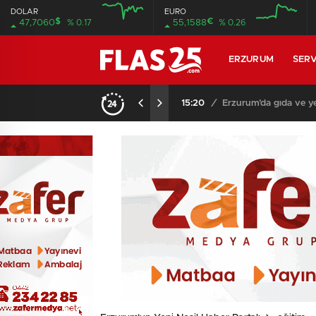
DOLAR
EURO
$
€
47,7060
% 0.17
55,1588
% 0.26
12:00
12:00
ERZURUM
SERV
15:20
/
Erzurum’da gıda ve ye