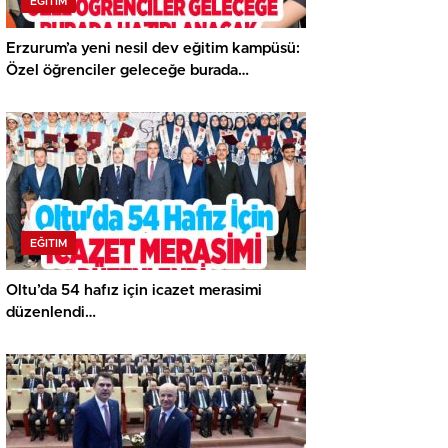
EĞITIM
Erzurum’a yeni nesil dev eğitim kampüsü:
Özel öğrenciler geleceğe burada
hazırlanacak..
EĞITIM
Oltu’da 54 hafız için icazet merasimi
düzenlendi…