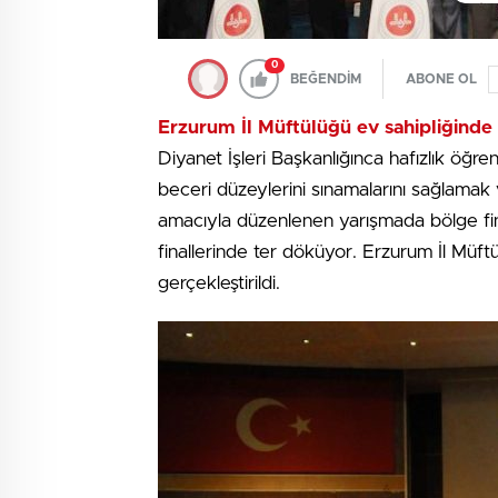
0
BEĞENDİM
ABONE OL
Erzurum İl Müftülüğü ev sahipliğinde 
Diyanet İşleri Başkanlığınca hafızlık öğre
beceri düzeylerini sınamalarını sağlamak 
amacıyla düzenlenen yarışmada bölge finalle
finallerinde ter döküyor. Erzurum İl Müf
gerçekleştirildi.