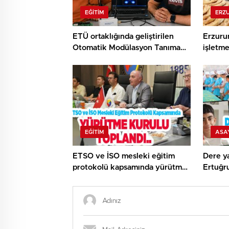
EĞITIM
ERZ
ETÜ ortaklığında geliştirilen
Erzuru
Otomatik Modülasyon Tanıma
işletme
Projesi TÜBİTAK desteği aldı..
EĞITIM
ASA
ETSO ve İSO mesleki eğitim
Dere ya
protokolü kapsamında yürütme
Ertuğr
kurulu toplandı..