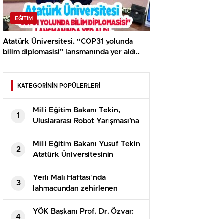
EĞITIM
Atatürk Üniversitesi, “COP31 yolunda
bilim diplomasisi” lansmanında yer aldı..
KATEGORİNİN POPÜLERLERİ
Milli Eğitim Bakanı Tekin,
1
Uluslararası Robot Yarışması’na
katılan öğrencilerle bir araya
geldi
Milli Eğitim Bakanı Yusuf Tekin
2
Atatürk Üniversitesinin
akademik yılı açılış töreninde
konuştu
Yerli Malı Haftası’nda
3
lahmacundan zehirlenen
öğrenciler hastaneye kaldırıldı!
YÖK Başkanı Prof. Dr. Özvar:
4