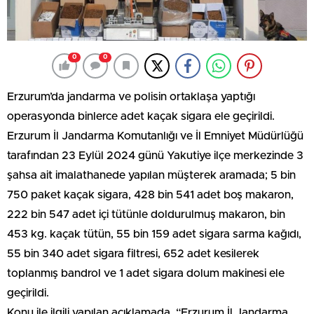
0
0
Erzurum’da jandarma ve polisin ortaklaşa yaptığı
operasyonda binlerce adet kaçak sigara ele geçirildi.
Erzurum İl Jandarma Komutanlığı ve İl Emniyet Müdürlüğü
tarafından 23 Eylül 2024 günü Yakutiye ilçe merkezinde 3
şahsa ait imalathanede yapılan müşterek aramada; 5 bin
750 paket kaçak sigara, 428 bin 541 adet boş makaron,
222 bin 547 adet içi tütünle doldurulmuş makaron, bin
453 kg. kaçak tütün, 55 bin 159 adet sigara sarma kağıdı,
55 bin 340 adet sigara filtresi, 652 adet kesilerek
toplanmış bandrol ve 1 adet sigara dolum makinesi ele
geçirildi.
Konu ile ilgili yapılan açıklamada, “Erzurum İl Jandarma