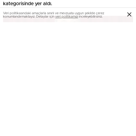
kategorisinde yer aldı.
Veri politikasındaki amaçlarla sınırlı ve mevzuata uygun şekilde çerez
konumlandırmaktayız. Detaylar için
veri politikamızı
inceleyebilirsiniz.
ER-VAK Başkanı Güzel: “Erzurum, savunma
sanayii ekosistemine daha güçlü şekilde dâhil
edilmeli”..