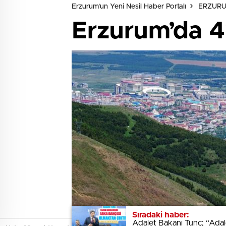
Erzurum'un Yeni Nesil Haber Portalı
ERZUR
Erzurum’da 41
Sıradaki haber:
Sıradaki haber:
Adalet Bakanı Tunç; “Adale
Adalet Bakanı Tunç; “Adale