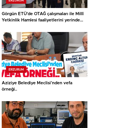
ERZURUM
Görgün ETÜ’de OTAĞ çalışmaları ile Millî
Yetkinlik Hamlesi faaliyetlerini yerinde
gördü…
ERZURUM
Aziziye Belediye Meclisi’nden vefa
örneği..