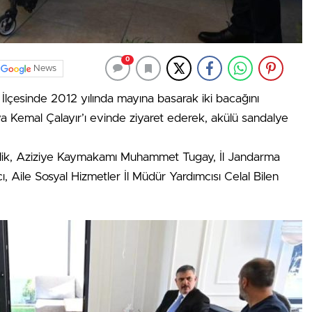
0
News
uh İlçesinde 2012 yılında mayına basarak iki bacağını
emal Çalayır’ı evinde ziyaret ederek, akülü sandalye
Çelik, Aziziye Kaymakamı Muhammet Tugay, İl Jandarma
 Aile Sosyal Hizmetler İl Müdür Yardımcısı Celal Bilen