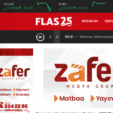
DOLAR
EURO
$
€
47,7436
% 0.18
55,2510
% 0.32
12:00
16:00
12:00
16:00
ERZURUM
SERV
00:31
/
Nariman Akhundzada