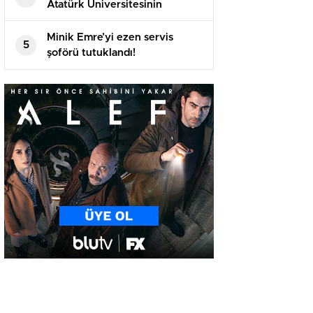
Atatürk Üniversitesinin
akademik yılı açılış töreninde
konuştu
Minik Emre’yi ezen servis
5
şoförü tutuklandı!