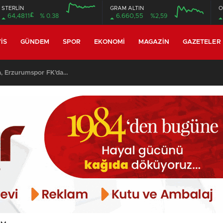
STERLİN
GRAM ALTIN
O
£
64,4811
% 0.38
6.660,55
%2,59
12:00
16:00
12:00
16:00
IS
GÜNDEM
SPOR
EKONOMI
MAGAZIN
GAZETELER
, Erzurumspor FK’da…