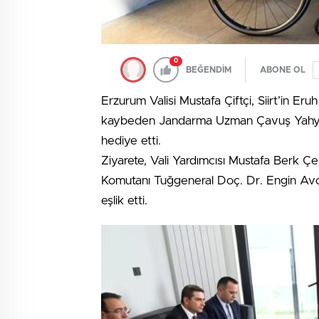
0
BEĞENDİM
ABONE OL
Erzurum Valisi Mustafa Çiftçi, Siirt’in Er
kaybeden Jandarma Uzman Çavuş Yahya K
hediye etti.
Ziyarete, Vali Yardımcısı Mustafa Berk 
Komutanı Tuğgeneral Doç. Dr. Engin Avcı,
eşlik etti.