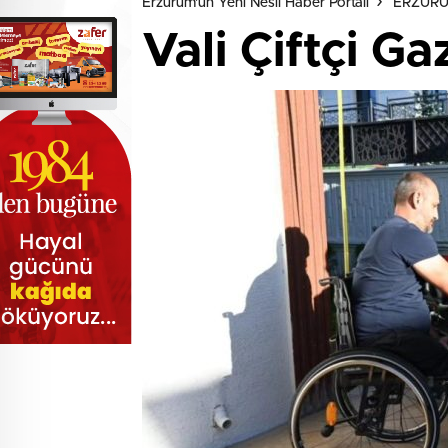
Erzurum'un Yeni Nesil Haber Portalı
ERZUR
Vali Çiftçi G