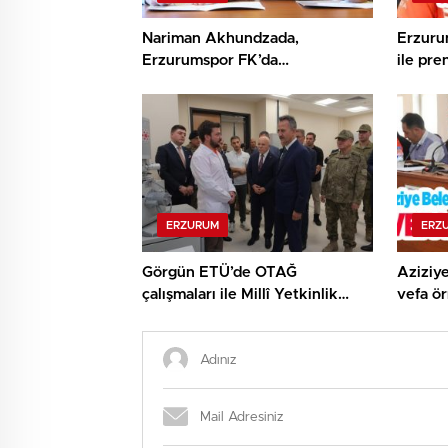
Nariman Akhundzada,
Erzuru
Erzurumspor FK’da…
ile pre
ERZURUM
ERZ
Görgün ETÜ’de OTAĞ
Aziziye
çalışmaları ile Millî Yetkinlik
vefa ör
Hamlesi faaliyetlerini yerinde
gördü…