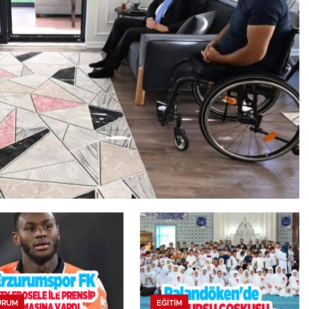
URUM
EĞITIM