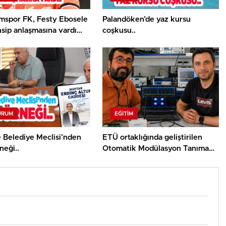
mspor FK, Festy Ebosele
Palandöken’de yaz kursu
nsip anlaşmasına vardı…
coşkusu..
URUM
EĞITIM
 Belediye Meclisi’nden
ETÜ ortaklığında geliştirilen
neği..
Otomatik Modülasyon Tanıma
Projesi TÜBİTAK desteği aldı..