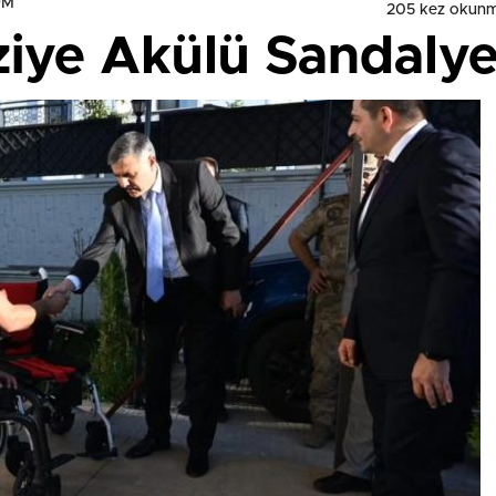
UM
205 kez okunm
aziye Akülü Sandalye