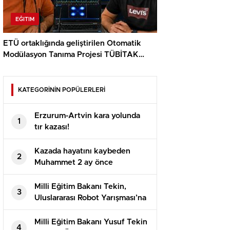
EĞITIM
ETÜ ortaklığında geliştirilen Otomatik
Modülasyon Tanıma Projesi TÜBİTAK
desteği aldı..
KATEGORİNİN POPÜLERLERİ
Erzurum-Artvin kara yolunda
1
tır kazası!
Kazada hayatını kaybeden
2
Muhammet 2 ay önce
evlenmişti!
Milli Eğitim Bakanı Tekin,
3
Uluslararası Robot Yarışması’na
katılan öğrencilerle bir araya
geldi
Milli Eğitim Bakanı Yusuf Tekin
4