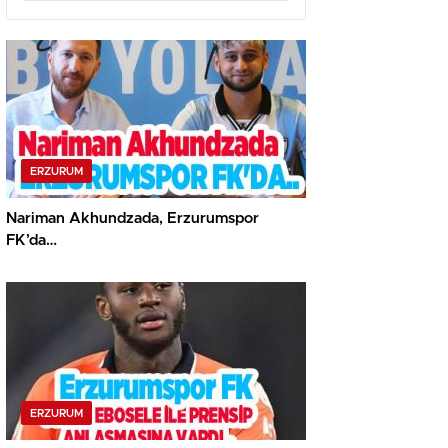
ERZURUM
Nariman Akhundzada, Erzurumspor
FK’da…
ERZURUM