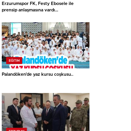
Erzurumspor FK, Festy Ebosele ile
prensip anlaşmasına vardı…
EĞITIM
Palandöken’de yaz kursu coşkusu..