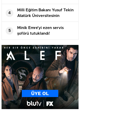
katılan öğrencilerle bir araya
geldi
Milli Eğitim Bakanı Yusuf Tekin
4
Atatürk Üniversitesinin
akademik yılı açılış töreninde
konuştu
Minik Emre’yi ezen servis
5
şoförü tutuklandı!