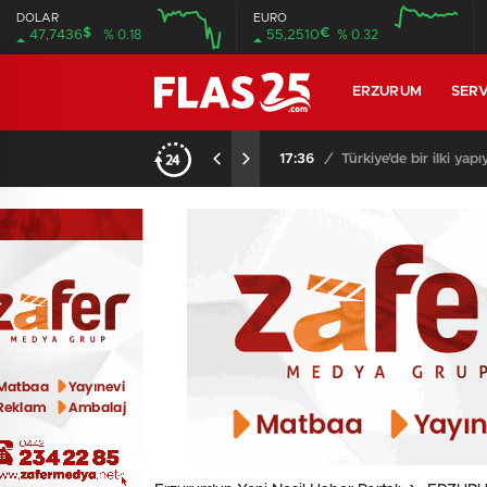
DOLAR
EURO
$
€
47,7436
% 0.18
55,2510
% 0.32
12:00
16:00
12:00
16:00
ERZURUM
SERV
i resmediyor..
17:26
/
Erzurumspor FK’nın Sü