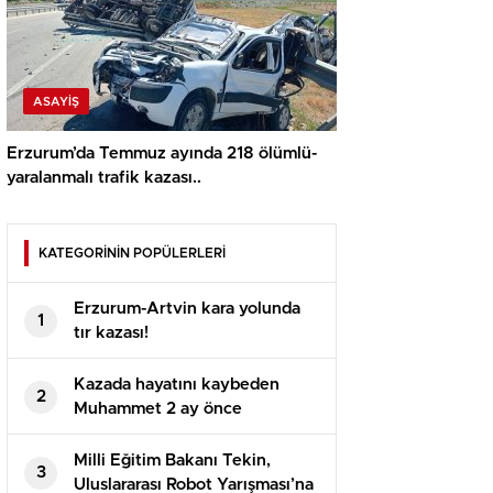
ASAYİŞ
Erzurum’da Temmuz ayında 218 ölümlü-
yaralanmalı trafik kazası..
KATEGORİNİN POPÜLERLERİ
Erzurum-Artvin kara yolunda
1
tır kazası!
Kazada hayatını kaybeden
2
Muhammet 2 ay önce
evlenmişti!
Milli Eğitim Bakanı Tekin,
3
Uluslararası Robot Yarışması’na