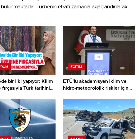
ulunmaktadır. Türbenin etrafı zamanla ağaçlandırılarak
URUM
EĞITIM
’de bir ilki yapıyor: Kilim
ETÜ’lü akademisyen iklim ve
 fırçasıyla Türk tarihini
hidro-meteorolojik riskler için
yor..
İngiltere’de araştırma yapacak…