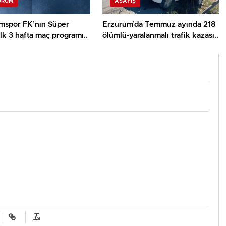
URUM
ASAYİŞ
mspor FK’nın Süper
Erzurum’da Temmuz ayında 218
ilk 3 hafta maç programı..
ölümlü-yaralanmalı trafik kazası..