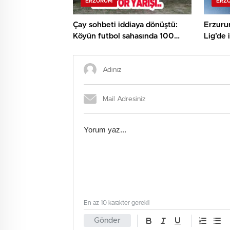
ERZURUM
ERZ
Çay sohbeti iddiaya dönüştü:
Erzuru
Köyün futbol sahasında 100
Lig’de 
metrelik traktör yarışı..
En az 10 karakter gerekli
Gönder