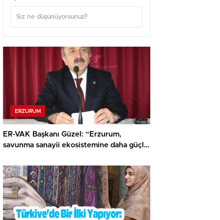
ERZURUM
ER-VAK Başkanı Güzel: “Erzurum,
savunma sanayii ekosistemine daha güçlü
şekilde dâhil edilmeli”..