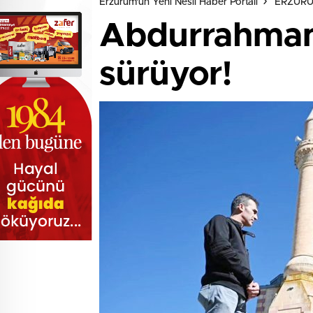
Erzurum'un Yeni Nesil Haber Portalı
ERZUR
Abdurrahman 
sürüyor!