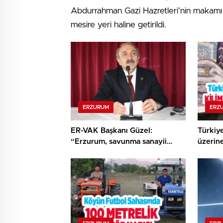
Abdurrahman Gazi Hazretleri’nin makamı b
mesire yeri haline getirildi.
ERZURUM
ERZ
ER-VAK Başkanı Güzel:
Türkiye
“Erzurum, savunma sanayii
üzerine
ekosistemine daha güçlü
resmedi
şekilde dâhil edilmeli”..