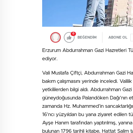
0
BEĞENDİM
ABONE OL
Erzurum Abdurrahman Gazi Hazretleri Tü
ediyor.
Vali Mustafa Çiftçi, Abdurrahman Gazi Ha
bakım çalışmasını yerinde inceledi. Valili
yetkililerden bilgi aldı. Abdurrahman Gaz
güneydoğusunda Palandöken Dağı’nın et
zamanda Hz. Muhammed’in sancaktarlığını d
16’ncı yüzyıldan bu yana ziyaret edilen tü
Ayşe Hanım tarafından yaptırılmış, yanına 
bulunan 1796 tarihli kitabe, Hattat Salim