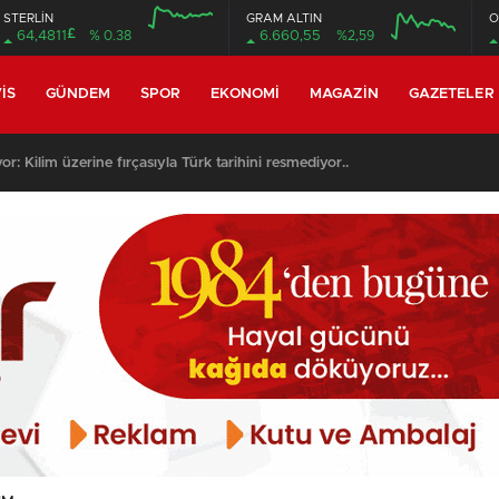
STERLİN
GRAM ALTIN
O
£
64,4811
% 0.38
6.660,55
%2,59
12:00
16:00
12:00
16:00
IS
GÜNDEM
SPOR
EKONOMI
MAGAZIN
GAZETELER
per Lig’de ilk 3 hafta maç programı..