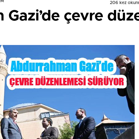
UM
206 kez okun
Gazi’de çevre düz