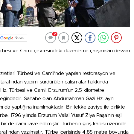
0
News
rbesi ve Camii çevresindeki düzenleme çalışmaları devam
zretleri Türbesi ve Camii’nde yapılan restorasyon ve
k tarafından yapımı sürdürülen çalışmalar hakkında
i Hz. Türbesi ve Cami; Erzurum’un 2,5 kilometre
eğindedir. Sahabe olan Abdurrahman Gazi Hz. aynı
a yaptığına inanılmaktadır. Bir tekke zaviye ile birlikte
rbe, 1796 yılında Erzurum Valisi Yusuf Ziya Paşa’nın eşi
bir de cami ilave edilmiştir. Türbenin giriş kapısı üzerinde
 tarafından yazılmıştır. Türbe içerisinde 4.85 metre boyunda