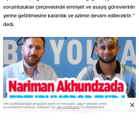
sorumluluklar çerçevesinde emniyet ve asayiş görevlerinin
yerine getirilmesine kararlılık ve azimle devam edilecektir.”
dedi.
Veri politikasındaki amaçlarla sınırlı ve mevzuata uygun şekilde çerez
konumlandırmaktayız. Detaylar için
veri politikamızı
inceleyebilirsiniz.
Nariman Akhundzada, Erzurumspor FK’da…