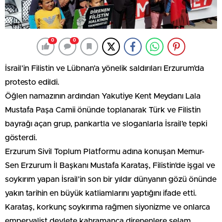
0
0
İsrail’in Filistin ve Lübnan’a yönelik saldırıları Erzurum’da
protesto edildi.
Öğlen namazının ardından Yakutiye Kent Meydanı Lala
Mustafa Paşa Camii önünde toplanarak Türk ve Filistin
bayrağı açan grup, pankartla ve sloganlarla İsrail’e tepki
gösterdi.
Erzurum Sivil Toplum Platformu adına konuşan Memur-
Sen Erzurum İl Başkanı Mustafa Karataş, Filistin’de işgal ve
soykırım yapan İsrail’in son bir yıldır dünyanın gözü önünde
yakın tarihin en büyük katliamlarını yaptığını ifade etti.
Karataş, korkunç soykırıma rağmen siyonizme ve onlarca
emperyalist devlete kahramanca direnenlere selam