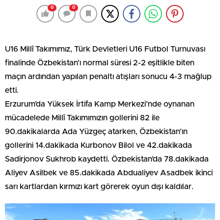
0
0
U16 Millî Takımımız, Türk Devletleri U16 Futbol Turnuvası
finalinde Özbekistan’ı normal süresi 2-2 eşitlikle biten
maçın ardından yapılan penaltı atışları sonucu 4-3 mağlup
etti.
Erzurum’da Yüksek İrtifa Kamp Merkezi’nde oynanan
mücadelede Millî Takımımızın gollerini 82 ile
90.dakikalarda Ada Yüzgeç atarken, Özbekistan’ın
gollerini 14.dakikada Kurbonov Bilol ve 42.dakikada
Sadirjonov Sukhrob kaydetti. Özbekistan’da 78.dakikada
Aliyev Asilbek ve 85.dakikada Abdualiyev Asadbek ikinci
sarı kartlardan kırmızı kart görerek oyun dışı kaldılar.