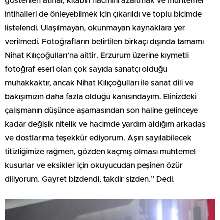
gösterilen atıflar, kitabın hacmini azaltmak ve muhtemel
intihalleri de önleyebilmek için çıkarıldı ve toplu biçimde
listelendi. Ulaşılmayan, okunmayan kaynaklara yer
verilmedi. Fotoğrafların belirtilen birkaçı dışında tamamı
Nihat Kılıçoğulları’na aittir. Erzurum üzerine kıymetli
fotoğraf eseri olan çok sayıda sanatçı olduğu
muhakkaktır, ancak Nihat Kılıçoğulları ile sanat dili ve
bakışımızın daha fazla olduğu kanısındayım. Elinizdeki
çalışmanın düşünce aşamasından son haline gelinceye
kadar değişik nitelik ve hacimde yardım aldığım arkadaş
ve dostlarıma teşekkür ediyorum. Aşırı sayılabilecek
titizliğimize rağmen, gözden kaçmış olması muhtemel
kusurlar ve eksikler için okuyucudan peşinen özür
diliyorum. Gayret bizdendi, takdir sizden.” Dedi.