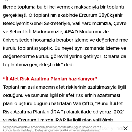
illerde topluma bu bilinci vermek maksadıyla bir toplantı
gerçekleşti. O toplantının akabinde Erzurum Büyükşehir
Belediyemiz Genel Sekreteriyle, Vali Yardımcımızla, Çevre
ve Şehircilik İl Müdürümüzle, AFAD Müdürümüzle,
üniversiteden hocamızla beraber izleme ve değerlendirme
kurulu toplantısı yaptık. Bu heyet aynı zamanda izleme ve
değerlendirme kurulu görevini yerine getiriyor. Onlarla da
toplantımızı gerçekleştirdik” dedi.
“İl Afet Risk Azaltma Planları hazırlanıyor”
Toplantının asıl amacının afet risklerinin azaltılmasıyla ilgili
olduğunu ve bununla ilgili bir afet risklerinin azaltılması
planı oluşturulduğunu hatırlatan Vali Çiftçi, “Bunu İl Afet
Risk Azaltma Planları (İRAP) olarak ifade ediyoruz. 2021
yılında Erzurum ilimizde İRAP ile ilgili plan valiliğimiz
Veri politikasındaki amaçlarla sınırlı ve mevzuata uygun şekilde çerez
tarafından, AFAD Müdürlüğümüz tarafından 2021 yılında
konumlandırmaktayız. Detaylar için
veri politikamızı
inceleyebilirsiniz.