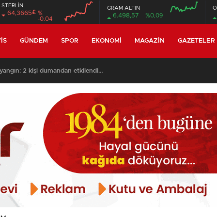
STERLİN
GRAM ALTIN
O
£
64,3665
%
6.498,57
%0,09
-0.04
00:00
00:00
00:00
00:00
IS
GÜNDEM
SPOR
EKONOMI
MAGAZIN
GAZETELER
yangın: 2 kişi dumandan etkilendi…