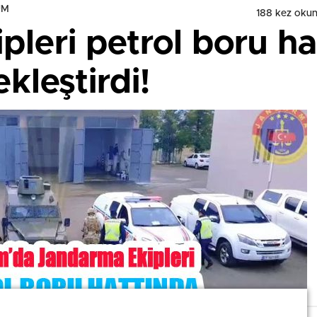
UM
188 kez oku
leri petrol boru ha
kleştirdi!
!
!