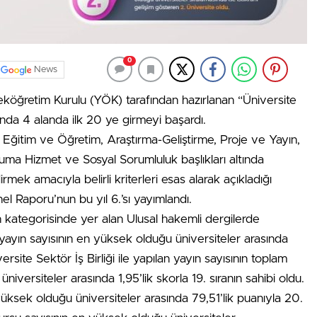
0
News
köğretim Kurulu (YÖK) tarafından hazırlanan “Üniversite
da 4 alanda ilk 20 ye girmeyi başardı.
 Eğitim ve Öğretim, Araştırma-Geliştirme, Proje ve Yayın,
opluma Hizmet ve Sosyal Sorumluluk başlıkları altında
mek amacıyla belirli kriterleri esas alarak açıkladığı
 Raporu’nun bu yıl 6.’sı yayımlandı.
 kategorisinde yer alan Ulusal hakemli dergilerde
ayın sayısının en yüksek olduğu üniversiteler arasında
ersite Sektör İş Birliği ile yapılan yayın sayısının toplam
iversiteler arasında 1,95’lik skorla 19. sıranın sahibi oldu.
yüksek olduğu üniversiteler arasında 79,51’lik puanıyla 20.