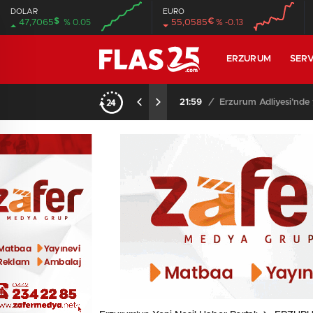
DOLAR
EURO
$
€
47,7065
% 0.05
55,0585
% -0.13
00:00
00:00
00:00
00:00
ERZURUM
SERV
21:59
/
Erzurum Adliyesi’nde 