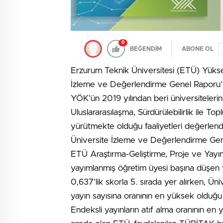
0
BEĞENDİM
ABONE OL
Erzurum Teknik Üniversitesi (ETÜ) Yükse
İzleme ve Değerlendirme Genel Raporu’n
YÖK’ün 2019 yılından beri üniversitelerin
Uluslararasılaşma, Sürdürülebilirlik ile T
yürütmekte olduğu faaliyetleri değerlendir
Üniversite İzleme ve Değerlendirme Genel
ETÜ Araştırma-Geliştirme, Proje ve Yayın
yayımlanmış öğretim üyesi başına düşen y
0,637’lik skorla 5. sırada yer alırken, Üniv
yayın sayısına oranının en yüksek olduğu ün
Endeksli yayınların atıf alma oranının en 