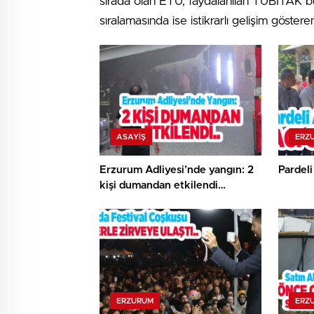
sırada olan ETÜ, faydalanılan TÜBİTAK bu
sıralamasında ise istikrarlı gelişim göstere
ASAYİŞ
ERZ
Erzurum Adliyesi’nde yangın: 2
Pardeli
kişi dumandan etkilendi…
ERZURUM
ERZ