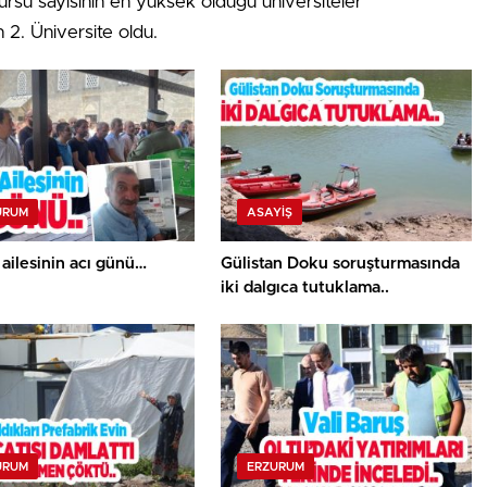
rsu sayısının en yüksek olduğu üniversiteler
n 2. Üniversite oldu.
URUM
ASAYİŞ
 ailesinin acı günü…
Gülistan Doku soruşturmasında
iki dalgıca tutuklama..
URUM
ERZURUM