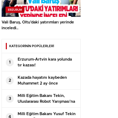
ERZURUM
Vali Baruş, Oltu’daki yatırımları yerinde
inceledi..
KATEGORİNİN POPÜLERLERİ
Erzurum-Artvin kara yolunda
1
tır kazası!
Kazada hayatını kaybeden
2
Muhammet 2 ay önce
evlenmişti!
Milli Eğitim Bakanı Tekin,
3
Uluslararası Robot Yarışması’na
katılan öğrencilerle bir araya
geldi
Milli Eğitim Bakanı Yusuf Tekin
4