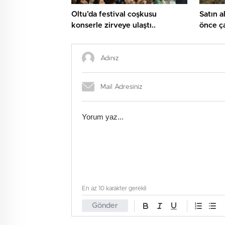
Oltu’da festival coşkusu
Satın a
konserle zirveye ulaştı..
önce ça
tamame
En az 10 karakter gerekli
Gönder