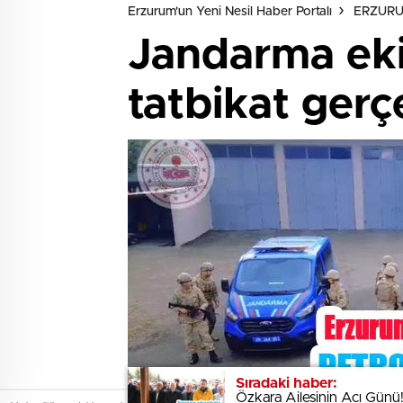
Erzurum'un Yeni Nesil Haber Portalı
ERZUR
Jandarma ekip
tatbikat gerçe
Sıradaki haber:
Sıradaki haber:
Özkara Ailesinin Acı Günü
Özkara Ailesinin Acı Günü