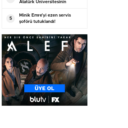
Atatürk Üniversitesinin
akademik yılı açılış töreninde
konuştu
Minik Emre’yi ezen servis
5
şoförü tutuklandı!