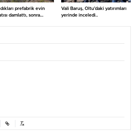
ldıkları prefabrik evin
Vali Baruş, Oltu’daki yatırımları
tısı damlattı, sonra
yerinde inceledi..
n çöktü..