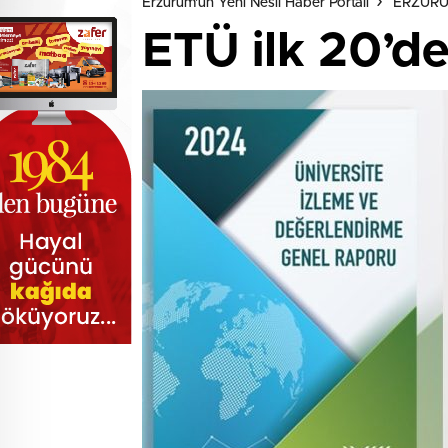
Erzurum'un Yeni Nesil Haber Portalı
ERZUR
ETÜ ilk 20’de