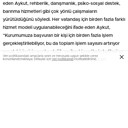
eden Aykut, rehberlik, danışmanlık, psiko-sosyal destek,
barınma hizmetleri gibi çok yönlü çalışmaların
yürütüldüğünü söyledi. Her vatandaş için birden fazla farklı
hizmet modeli uygulanabileceğini ifade eden Aykut,
“Kurumumuza başvuran bir kişi için birden fazla işlem
gerçekleştirilebiliyor, bu da toplam işlem sayısını artırıyor
ancak bizim için sayılar değil, verilen hizmetlerin kalitesi ve
Veri politikasındaki amaçlarla sınırlı ve mevzuata uygun şekilde çerez
koruyucu-önleyici niteliği önemlidir.ŞÖNİM, şiddet
konumlandırmaktayız. Detaylar için
veri politikamızı
inceleyebilirsiniz.
mağdurlarına yönelik geniş kapsamlı bir hizmet sunuyor.
Ekonomik destek, barınma hizmeti, rehberlik ve
danışmanlık, şiddet uygulayan eşe karşı alınan tedbirler,
konuk evi sonrası takip, gizlilik kararları ve iş yeri değişikliği
gibi birçok alanda destek sağlanıyor. 2015 yılından bu
yana toplam 44 bin 110 hizmet modeli hayata geçirilmiş
durumda’’dedi.
Aykut, şiddet uygulayanlara da yönelik olarak çeşitli