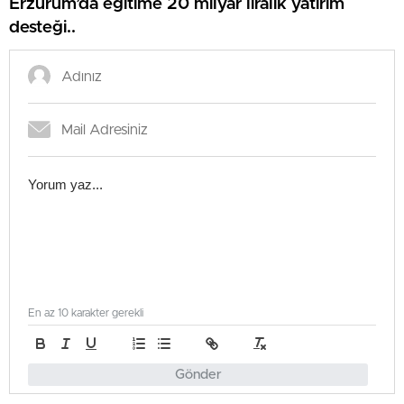
Erzurum’da eğitime 20 milyar liralık yatırım
desteği..
En az 10 karakter gerekli
Gönder