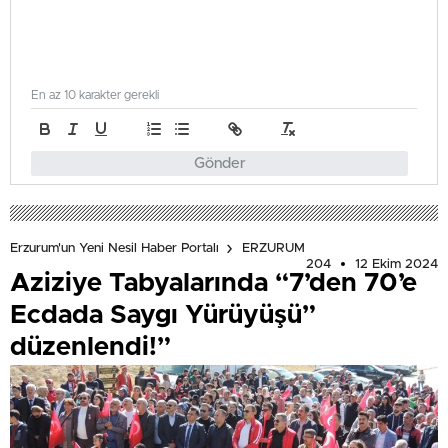
En az 10 karakter gerekli
Gönder
Erzurum'un Yeni Nesil Haber Portalı
ERZURUM
204
12 Ekim 2024
Aziziye Tabyalarında “7’den 70’e
Ecdada Saygı Yürüyüşü”
düzenlendi!”