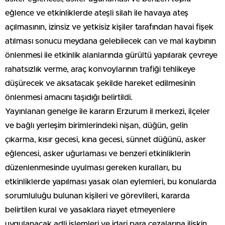
eğlence ve etkinliklerde ateşli silah ile havaya ateş
açılmasının, izinsiz ve yetkisiz kişiler tarafından havai fişek
atılması sonucu meydana gelebilecek can ve mal kaybının
önlenmesi ile etkinlik alanlarında gürültü yapılarak çevreye
rahatsızlık verme, araç konvoylarının trafiği tehlikeye
düşürecek ve aksatacak şekilde hareket edilmesinin
önlenmesi amacını taşıdığı belirtildi.
Yayınlanan genelge ile kararın Erzurum il merkezi, ilçeler
ve bağlı yerleşim birimlerindeki nişan, düğün, gelin
çıkarma, kısır gecesi, kına gecesi, sünnet düğünü, asker
eğlencesi, asker uğurlaması ve benzeri etkinliklerin
düzenlenmesinde uyulması gereken kuralları, bu
etkinliklerde yapılması yasak olan eylemleri, bu konularda
sorumluluğu bulunan kişileri ve görevlileri, kararda
belirtilen kural ve yasaklara riayet etmeyenlere
uygulanacak adli işlemleri ve idari para cezalarına ilişkin