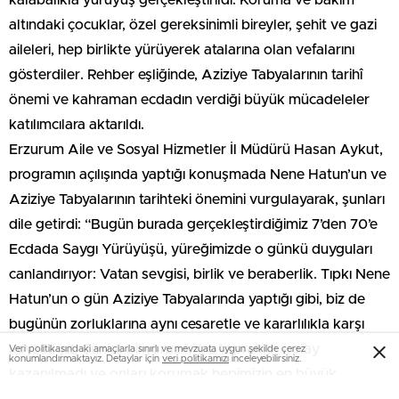
kalabalıkla yürüyüş gerçekleştirildi. Koruma ve bakım
altındaki çocuklar, özel gereksinimli bireyler, şehit ve gazi
aileleri, hep birlikte yürüyerek atalarına olan vefalarını
gösterdiler. Rehber eşliğinde, Aziziye Tabyalarının tarihî
önemi ve kahraman ecdadın verdiği büyük mücadeleler
katılımcılara aktarıldı.
Erzurum Aile ve Sosyal Hizmetler İl Müdürü Hasan Aykut,
programın açılışında yaptığı konuşmada Nene Hatun’un ve
Aziziye Tabyalarının tarihteki önemini vurgulayarak, şunları
dile getirdi: “Bugün burada gerçekleştirdiğimiz 7’den 70’e
Ecdada Saygı Yürüyüşü, yüreğimizde o günkü duyguları
canlandırıyor: Vatan sevgisi, birlik ve beraberlik. Tıpkı Nene
Hatun’un o gün Aziziye Tabyalarında yaptığı gibi, biz de
bugünün zorluklarına aynı cesaretle ve kararlılıkla karşı
koyacağız. Çünkü biliyoruz ki bu topraklar kolay
Veri politikasındaki amaçlarla sınırlı ve mevzuata uygun şekilde çerez
konumlandırmaktayız. Detaylar için
veri politikamızı
inceleyebilirsiniz.
kazanılmadı ve onları korumak hepimizin en büyük