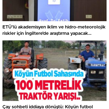
ETÜ’lü akademisyen iklim ve hidro-meteorolojik
riskler için İngiltere’de araştırma yapacak…
Çay sohbeti iddiaya dönüştü: Köyün futbol