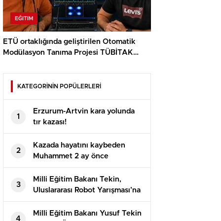
EĞITIM
ETÜ ortaklığında geliştirilen Otomatik
Modülasyon Tanıma Projesi TÜBİTAK
desteği aldı..
KATEGORİNİN POPÜLERLERİ
Erzurum-Artvin kara yolunda
1
tır kazası!
Kazada hayatını kaybeden
2
Muhammet 2 ay önce
evlenmişti!
Milli Eğitim Bakanı Tekin,
3
Uluslararası Robot Yarışması’na
katılan öğrencilerle bir araya
geldi
Milli Eğitim Bakanı Yusuf Tekin
4