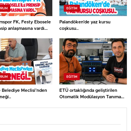
URUM
EĞITIM
mspor FK, Festy Ebosele
Palandöken’de yaz kursu
nsip anlaşmasına vardı…
coşkusu..
URUM
EĞITIM
 Belediye Meclisi’nden
ETÜ ortaklığında geliştirilen
neği..
Otomatik Modülasyon Tanıma
Projesi TÜBİTAK desteği aldı..