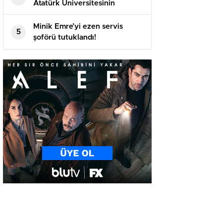
Atatürk Üniversitesinin
akademik yılı açılış töreninde
konuştu
Minik Emre’yi ezen servis
5
şoförü tutuklandı!