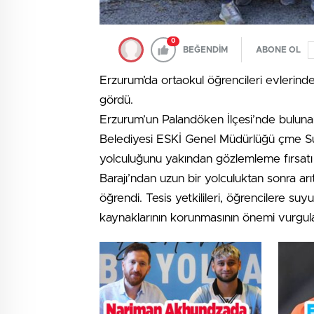
0
BEĞENDİM
ABONE OL
Erzurum’da ortaokul öğrencileri evlerinde
gördü.
Erzurum’un Palandöken İlçesi’nde buluna
Belediyesi ESKİ Genel Müdürlüğü çme Suy
yolculuğunu yakından gözlemleme fırsatı
Barajı’ndan uzun bir yolculuktan sonra arıtı
öğrendi. Tesis yetkilileri, öğrencilere suy
kaynaklarının korunmasının önemi vurgul