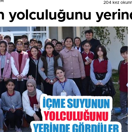
UM
204 kez okun
 yolculuğunu yerin