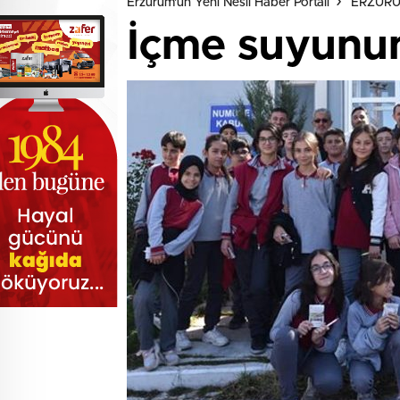
Erzurum'un Yeni Nesil Haber Portalı
ERZUR
İçme suyunun