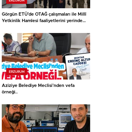
ERZURUM
Görgün ETÜ’de OTAĞ çalışmaları ile Millî
Yetkinlik Hamlesi faaliyetlerini yerinde
gördü…
ERZURUM
Aziziye Belediye Meclisi’nden vefa
örneği..