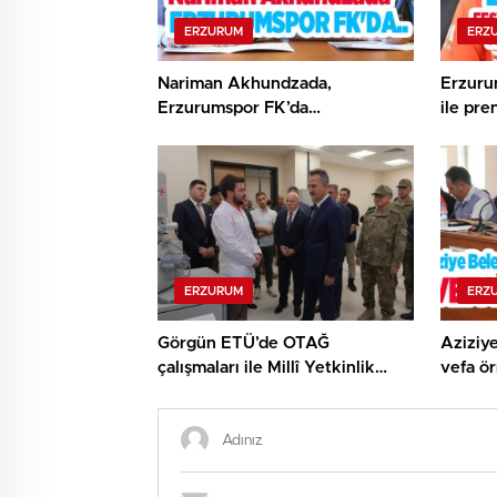
ERZURUM
ERZ
Nariman Akhundzada,
Erzuru
Erzurumspor FK’da…
ile pre
ERZURUM
ERZ
Görgün ETÜ’de OTAĞ
Aziziye
çalışmaları ile Millî Yetkinlik
vefa ör
Hamlesi faaliyetlerini yerinde
gördü…