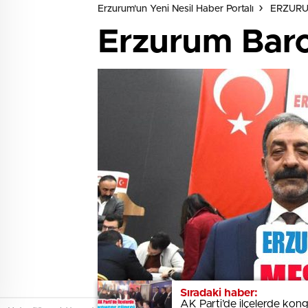
Erzurum'un Yeni Nesil Haber Portalı
ERZUR
Erzurum Baro
Sıradaki haber:
Sıradaki haber:
AK Parti’de ilçelerde kon
AK Parti’de ilçelerde kon