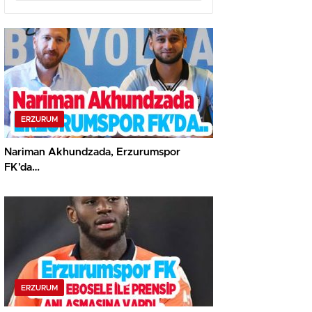
ERZURUM
Nariman Akhundzada, Erzurumspor
FK’da…
ERZURUM