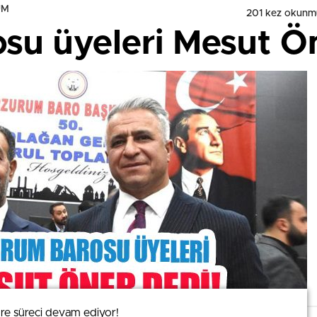
UM
201 kez okunm
su üyeleri Mesut Ön
gre süreci devam ediyor!
gre süreci devam ediyor!