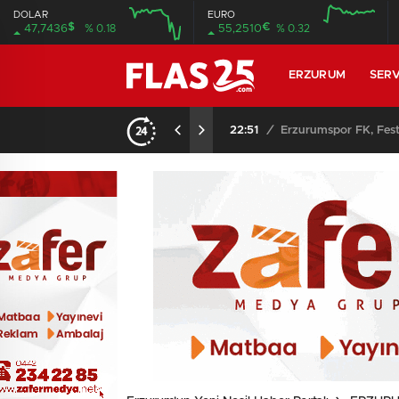
DOLAR
EURO
$
€
47,7436
% 0.18
55,2510
% 0.32
12:00
16:00
12:00
16:00
ERZURUM
SERV
22:51
/
Erzurumspor FK, Fest