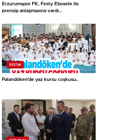
Erzurumspor FK, Festy Ebosele ile
prensip anlaşmasına vardı…
EĞITIM
Palandöken’de yaz kursu coşkusu..