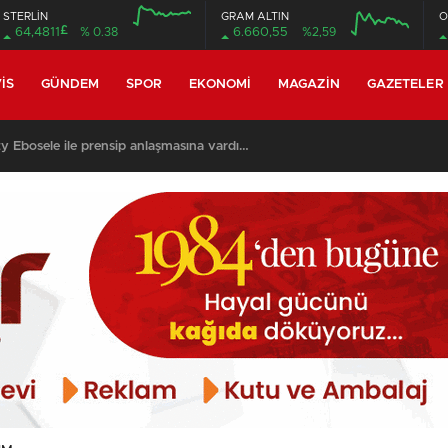
STERLİN
GRAM ALTIN
O
£
64,4811
% 0.38
6.660,55
%2,59
12:00
16:00
12:00
16:00
IS
GÜNDEM
SPOR
EKONOMI
MAGAZIN
GAZETELER
y Ebosele ile prensip anlaşmasına vardı…