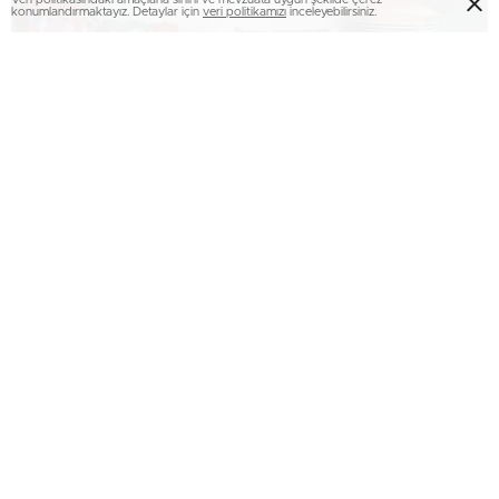
konumlandırmaktayız. Detaylar için
veri politikamızı
inceleyebilirsiniz.
Tarhana üretimiyle sınırlı kalmayarak gelecekte farklı
geleneksel Türk yiyeceklerini de üretmeyi planlayan
Yasemin Öksüz, bu alanda markalaşmayı ve ürünlerini
uluslararası pazarlara açmayı hedefliyor. Bu başarılı
girişimci kadın, azmi ve çalışkanlığıyla hem ailesine hem de
topluma örnek oluyor.