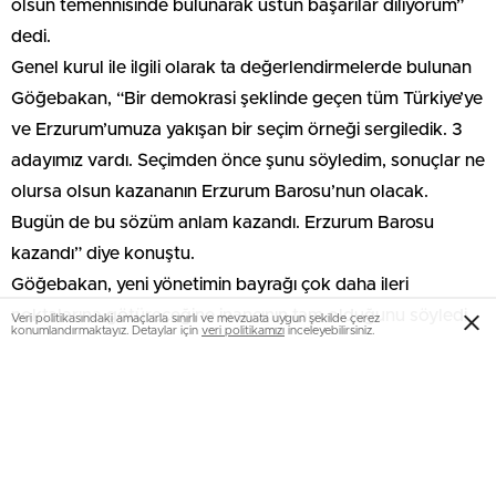
olsun temennisinde bulunarak üstün başarılar diliyorum”
dedi.
Genel kurul ile ilgili olarak ta değerlendirmelerde bulunan
Göğebakan, “Bir demokrasi şeklinde geçen tüm Türkiye’ye
ve Erzurum’umuza yakışan bir seçim örneği sergiledik. 3
adayımız vardı. Seçimden önce şunu söyledim, sonuçlar ne
olursa olsun kazananın Erzurum Barosu’nun olacak.
Bugün de bu sözüm anlam kazandı. Erzurum Barosu
kazandı” diye konuştu.
Göğebakan, yeni yönetimin bayrağı çok daha ileri
noktalarına götüreceğine inancının tam olduğunu söyledi.
Veri politikasındaki amaçlarla sınırlı ve mevzuata uygun şekilde çerez
konumlandırmaktayız. Detaylar için
veri politikamızı
inceleyebilirsiniz.
Öner, “Kazanan Erzurum Barosu Oldu”
Görevi devralan Baro Başkanı Mesut Öner ise, “Değerli
Talat Göğebakan başkanımla uzun yıllar beraber çalıştık.
Erzurum Barosu’na 10 yıla aşkın süredir hizmet veren Talat
Göğebakan başkanımızla çalışmak bizim için onurdu.