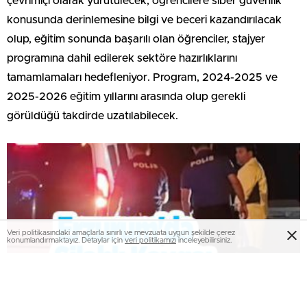
çevrimiçi olarak yürütülecek, öğrencilere siber güvenlik
konusunda derinlemesine bilgi ve beceri kazandırılacak
olup, eğitim sonunda başarılı olan öğrenciler, stajyer
programına dahil edilerek sektöre hazırlıklarını
tamamlamaları hedefleniyor. Program, 2024-2025 ve
2025-2026 eğitim yıllarını arasında olup gerekli
görüldüğü takdirde uzatılabilecek.
Veri politikasındaki amaçlarla sınırlı ve mevzuata uygun şekilde çerez
konumlandırmaktayız. Detaylar için
veri politikamızı
inceleyebilirsiniz.