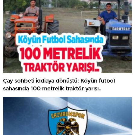
Çay sohbeti iddiaya dönüştü: Köyün futbol
sahasında 100 metrelik traktör yarışı..