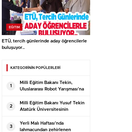
EĞITIM
ETÜ, tercih günlerinde aday öğrencilerle
buluşuyor..
KATEGORİNİN POPÜLERLERİ
Milli Eğitim Bakanı Tekin,
1
Uluslararası Robot Yarışması’na
katılan öğrencilerle bir araya
geldi
Milli Eğitim Bakanı Yusuf Tekin
2
Atatürk Üniversitesinin
akademik yılı açılış töreninde
konuştu
Yerli Malı Haftası’nda
3
lahmacundan zehirlenen