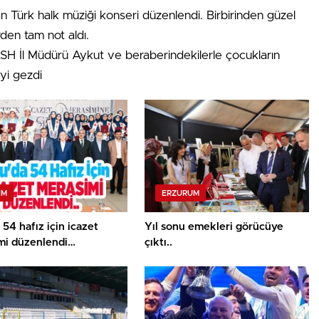
n Türk halk müziği konseri düzenlendi. Birbirinden güzel
rden tam not aldı.
ASH İl Müdürü Aykut ve beraberindekilerle çocukların
iyi gezdi
IM
ERZURUM
 54 hafız için icazet
Yıl sonu emekleri görücüye
mi düzenlendi…
çıktı..