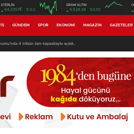
STERLİN
GRAM ALTIN
O
£
64,2357
% 0.2
6.528,38
%0,50
08:00
08:00
IS
GÜNDEM
SPOR
EKONOMI
MAGAZIN
GAZETELER
umu’nda 4 tribün tam kapasiteyle açıldı..