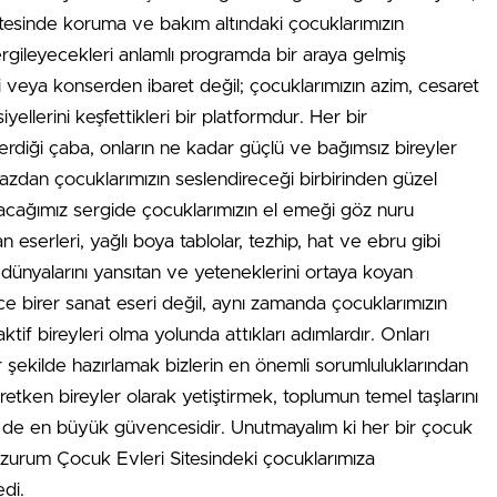
esinde koruma ve bakım altındaki çocuklarımızın
sergileyecekleri anlamlı programda bir araya gelmiş
i veya konserden ibaret değil; çocuklarımızın azim, cesaret
siyellerini keşfettikleri bir platformdur. Her bir
diği çaba, onların ne kadar güçlü ve bağımsız bireyler
Birazdan çocuklarımızın seslendireceği birbirinden güzel
apacağımız sergide çocuklarımızın el emeği göz nuru
 eserleri, yağlı boya tablolar, tezhip, hat ve ebru gibi
ç dünyalarını yansıtan ve yeteneklerini ortaya koyan
e birer sanat eseri değil, aynı zamanda çocuklarımızın
f bireyleri olma yolunda attıkları adımlardır. Onları
şekilde hazırlamak bizlerin en önemli sorumluluklarından
üretken bireyler olarak yetiştirmek, toplumun temel taşlarını
n de en büyük güvencesidir. Unutmayalım ki her bir çocuk
Erzurum Çocuk Evleri Sitesindeki çocuklarımıza
di.