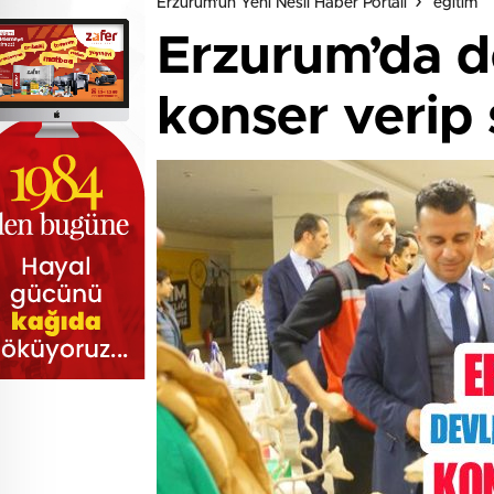
Erzurum'un Yeni Nesil Haber Portalı
eğitim
Erzurum’da d
konser verip s