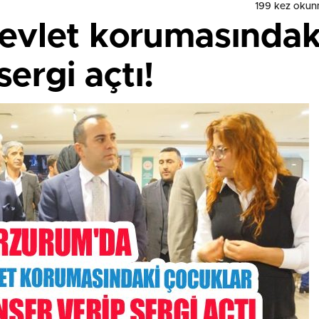
199 kez okun
evlet korumasındak
ergi açtı!