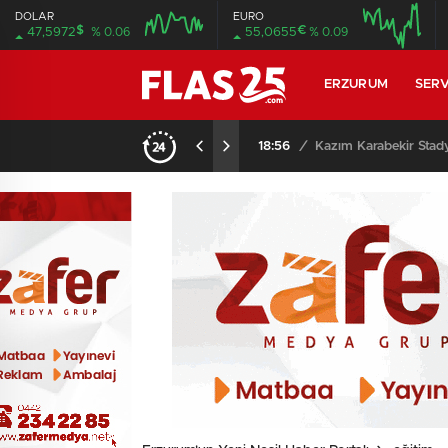
DOLAR
EURO
$
€
47,5972
% 0.06
55,0655
% 0.09
08:00
08:00
ERZURUM
SERV
i…
18:56
/
Kazım Karabekir Stady