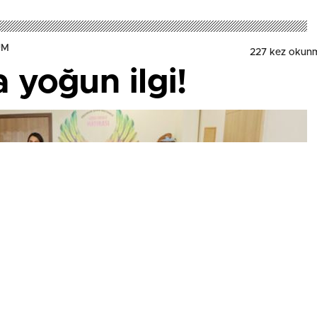
UM
227 kez okun
 yoğun ilgi!