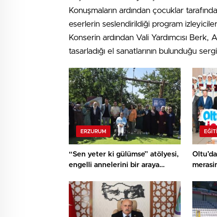
Konuşmaların ardından çocuklar tarafında
eserlerin seslendirildiği program izleyicile
Konserin ardından Vali Yardımcısı Berk, 
tasarladığı el sanatlarının bulunduğu serg
ERZURUM
EĞIT
“Sen yeter ki gülümse” atölyesi,
Oltu’da
engelli annelerini bir araya
merasi
getirdi..