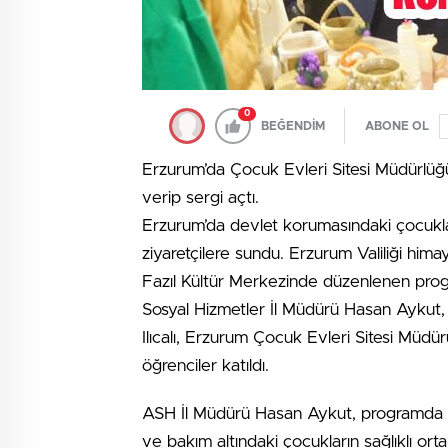
0
BEĞENDİM
ABONE OL
Erzurum’da Çocuk Evleri Sitesi Müdürlü
verip sergi açtı.
Erzurum’da devlet korumasındaki çocuklar 
ziyaretçilere sundu. Erzurum Valiliği hi
Fazıl Kültür Merkezinde düzenlenen prog
Sosyal Hizmetler İl Müdürü Hasan Aykut,
Ilıcalı, Erzurum Çocuk Evleri Sitesi Müd
öğrenciler katıldı.
ASH İl Müdürü Hasan Aykut, programda ço
ve bakım altındaki çocukların sağlıklı or