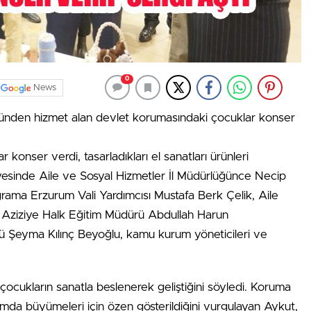
0
News
ğünden hizmet alan devlet korumasındaki çocuklar konser
konser verdi, tasarladıkları el sanatları ürünleri
mayesinde Aile ve Sosyal Hizmetler İl Müdürlüğünce Necip
rama Erzurum Vali Yardımcısı Mustafa Berk Çelik, Aile
 Aziziye Halk Eğitim Müdürü Abdullah Harun
ürü Şeyma Kılınç Beyoğlu, kamu kurum yöneticileri ve
cukların sanatla beslenerek geliştiğini söyledi. Koruma
tamda büyümeleri için özen gösterildiğini vurgulayan Aykut,