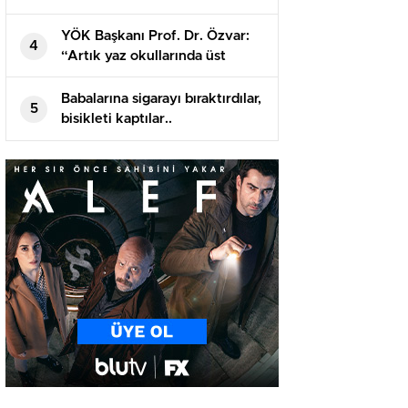
öğrenciler hastaneye kaldırıldı!
YÖK Başkanı Prof. Dr. Özvar:
4
“Artık yaz okullarında üst
sınıflardan da ders alınabilmeli”
Babalarına sigarayı bıraktırdılar,
5
bisikleti kaptılar..