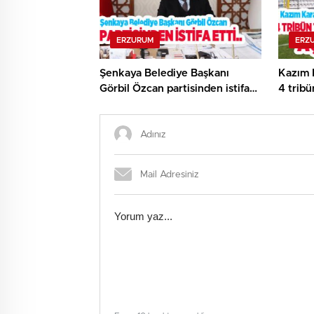
ERZURUM
ERZ
Şenkaya Belediye Başkanı
Kazım 
Görbil Özcan partisinden istifa
4 tribü
etti…