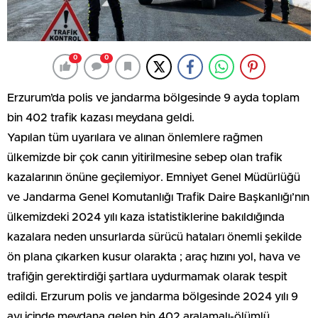
0
0
Erzurum’da polis ve jandarma bölgesinde 9 ayda toplam
bin 402 trafik kazası meydana geldi.
Yapılan tüm uyarılara ve alınan önlemlere rağmen
ülkemizde bir çok canın yitirilmesine sebep olan trafik
kazalarının önüne geçilemiyor. Emniyet Genel Müdürlüğü
ve Jandarma Genel Komutanlığı Trafik Daire Başkanlığı’nın
ülkemizdeki 2024 yılı kaza istatistiklerine bakıldığında
kazalara neden unsurlarda sürücü hataları önemli şekilde
ön plana çıkarken kusur olarakta ; araç hızını yol, hava ve
trafiğin gerektirdiği şartlara uydurmamak olarak tespit
edildi. Erzurum polis ve jandarma bölgesinde 2024 yılı 9
ayı içinde meydana gelen bin 402 aralamalı-ölümlü