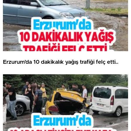
Erzurum’da 10 dakikalık yağış trafiği felç etti..