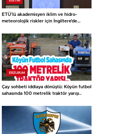
EĞITIM
ETÜ’lü akademisyen iklim ve hidro-
meteorolojik riskler için İngiltere’de
araştırma yapacak…
ERZURUM
Çay sohbeti iddiaya dönüştü: Köyün futbol
sahasında 100 metrelik traktör yarışı..