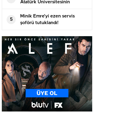
Atatürk Üniversitesinin
akademik yılı açılış töreninde
konuştu
Minik Emre’yi ezen servis
5
şoförü tutuklandı!