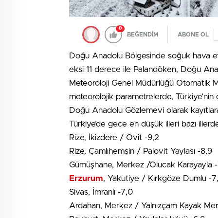
0
BEĞENDİM
ABONE OL
Doğu Anadolu Bölgesinde soğuk hava etkis
eksi 11 derece ile Palandöken, Doğu An
Meteoroloji Genel Müdürlüğü Otomatik Met
meteorolojik parametrelerde, Türkiye’nin
Doğu Anadolu Gözlemevi olarak kayıtlara
Türkiye’de gece en düşük illeri bazı illerde
Rize, İkizdere / Ovit -9,2
Rize, Çamlıhemşin / Palovit Yaylası -8,9
Gümüşhane, Merkez /Olucak Karayayla -
Erzurum
, Yakutiye / Kırkgöze Dumlu -7
Sivas, İmranlı -7,0
Ardahan, Merkez / Yalnızçam Kayak Mer