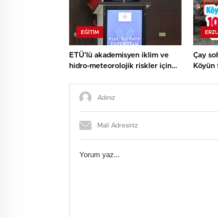
EĞITIM
ERZ
ETÜ’lü akademisyen iklim ve
Çay soh
hidro-meteorolojik riskler için
Köyün 
İngiltere’de araştırma yapacak…
metreli