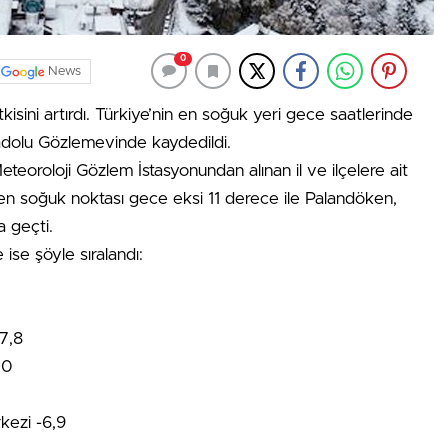
0
News
ini artırdı. Türkiye’nin en soğuk yeri gece saatlerinde
adolu Gözlemevinde kaydedildi.
eoroloji Gözlem İstasyonundan alınan il ve ilçelere ait
 en soğuk noktası gece eksi 11 derece ile Palandöken,
 geçti.
 ise şöyle sıralandı:
7,8
,0
kezi -6,9