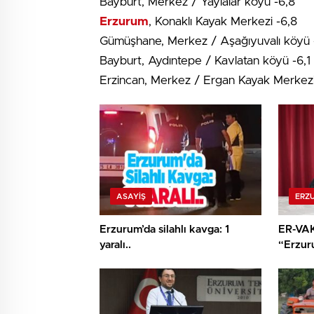
Bayburt, Merkez / Yaylalar köyü -6,8
Erzurum
, Konaklı Kayak Merkezi -6,8
Gümüşhane, Merkez / Aşağıyuvalı köyü 
Bayburt, Aydıntepe / Kavlatan köyü -6,1
Erzincan, Merkez / Ergan Kayak Merkezi
ASAYİŞ
ERZ
Erzurum’da silahlı kavga: 1
ER-VAK
yaralı..
“Erzur
ekosis
şekilde