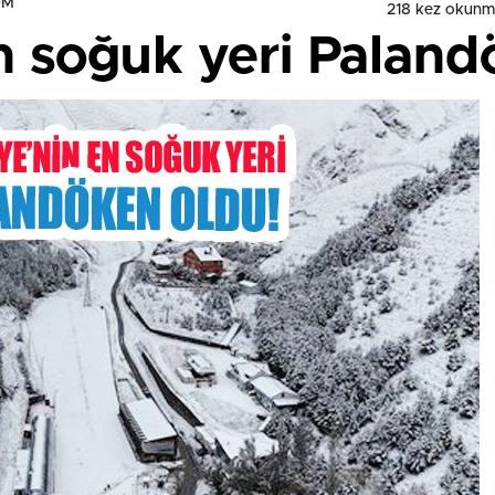
UM
218 kez okunm
en soğuk yeri Palan