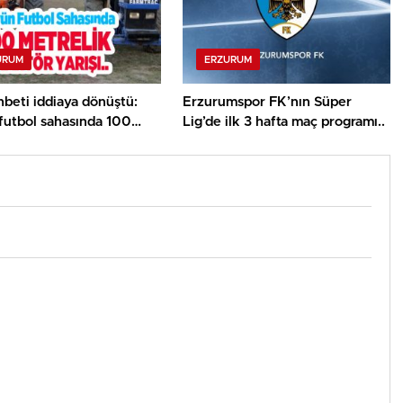
URUM
ERZURUM
beti iddiaya dönüştü:
Erzurumspor FK’nın Süper
futbol sahasında 100
Lig’de ilk 3 hafta maç programı..
k traktör yarışı..