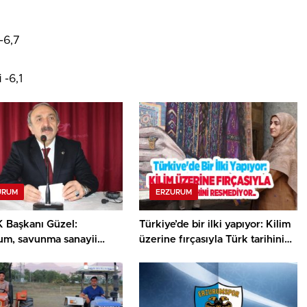
-6,7
 -6,1
URUM
ERZURUM
 Başkanı Güzel:
Türkiye’de bir ilki yapıyor: Kilim
um, savunma sanayii
üzerine fırçasıyla Türk tarihini
temine daha güçlü
resmediyor..
 dâhil edilmeli”..