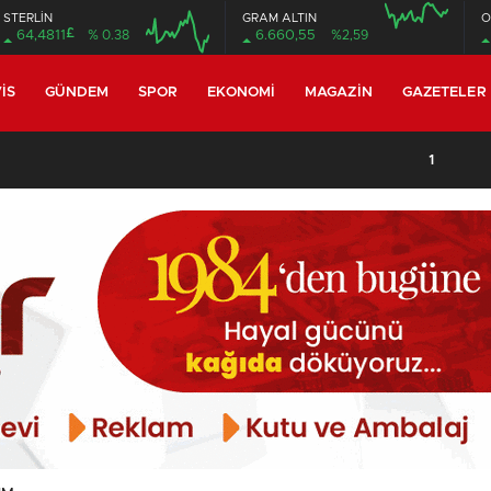
STERLİN
GRAM ALTIN
O
£
64,4811
% 0.38
6.660,55
%2,59
16:00
20:00
16:00
20:00
IS
GÜNDEM
SPOR
EKONOMI
MAGAZIN
GAZETELER
ıyor: Kilim üzerine fırçasıyla Türk tarihini resmediyor..