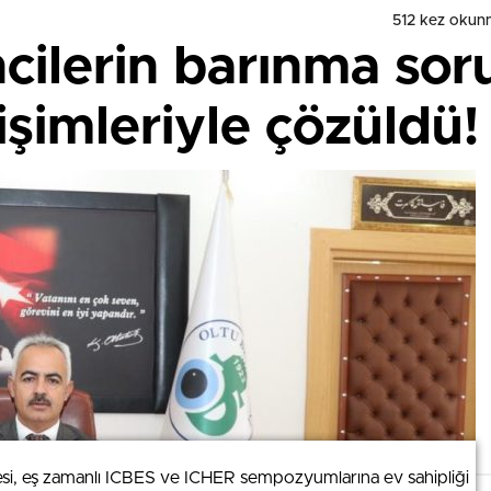
512 kez okun
ncilerin barınma so
işimleriyle çözüldü!
si, eş zamanlı ICBES ve ICHER sempozyumlarına ev sahipliği
si, eş zamanlı ICBES ve ICHER sempozyumlarına ev sahipliği