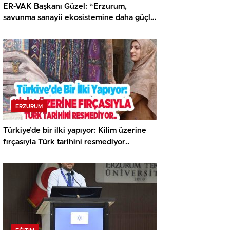
ER-VAK Başkanı Güzel: “Erzurum,
savunma sanayii ekosistemine daha güçlü
şekilde dâhil edilmeli”..
ERZURUM
Türkiye’de bir ilki yapıyor: Kilim üzerine
fırçasıyla Türk tarihini resmediyor..