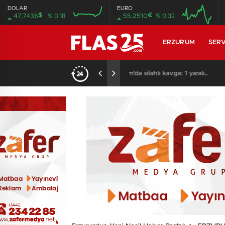
DOLAR
EURO
$
€
47,7436
% 0.18
55,2510
% 0.32
16:00
20:00
16:00
20:00
ERZURUM
SERV
17:36
/
Türkiye’de bir ilki yap