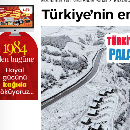
Erzurum'un Yeni Nesil Haber Portalı
ERZUR
Türkiye’nin 