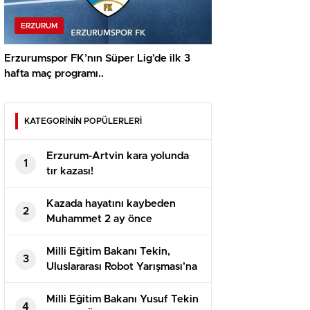
ERZURUM
Erzurumspor FK’nın Süper Lig’de ilk 3
hafta maç programı..
KATEGORİNİN POPÜLERLERİ
Erzurum-Artvin kara yolunda
1
tır kazası!
Kazada hayatını kaybeden
2
Muhammet 2 ay önce
evlenmişti!
Milli Eğitim Bakanı Tekin,
3
Uluslararası Robot Yarışması’na
katılan öğrencilerle bir araya
geldi
Milli Eğitim Bakanı Yusuf Tekin
4