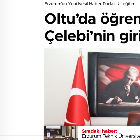
Erzurum'un Yeni Nesil Haber Portalı
eğitim
Oltu’da öğre
Çelebi’nin gir
Sıradaki haber:
Sıradaki haber:
Erzurum Teknik Üniversite
Erzurum Teknik Üniversite