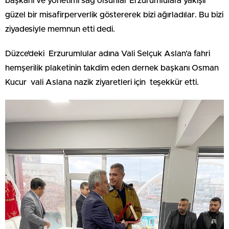
başkanı ve yönetimi sağ olsunlar Erzurumlulara yakışır
güzel bir misafirperverlik göstererek bizi ağırladılar. Bu bizi
ziyadesiyle memnun etti dedi.
Düzce’deki Erzurumlular adına Vali Selçuk Aslan’a fahri
hemşerilik plaketinin takdim eden dernek başkanı Osman
Kucur vali Aslana nazik ziyaretleri için teşekkür etti.