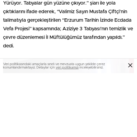
Yürüyor. Tabyalar gün yüzüne çıkıyor.” şiarı ile yola
çıktıklarını ifade ederek, “Valimiz Sayın Mustafa Çiftçi’nin
talimatıyla gerçekleştirilen “Erzurum Tarihin İzinde Ecdada
Vefa Projesi” kapsamında; Aziziye 3 Tabyası’nın temizlik ve
çevre düzenlemesi İl Müftülüğümüz tarafından yapıldı.”
dedi.
Veri politikasındaki amaçlarla sınırlı ve mevzuata uygun şekilde çerez
konumlandırmaktayız. Detaylar için
veri politikamızı
inceleyebilirsiniz.