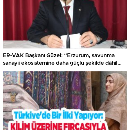
ER-VAK Başkanı Güzel: “Erzurum, savunma
sanayii ekosistemine daha güçlü şekilde dâhil
edilmeli”..