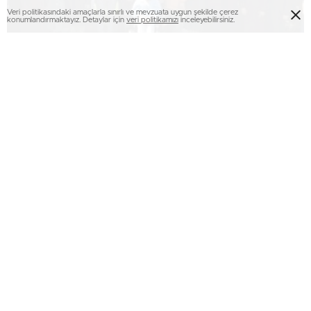
Veri politikasındaki amaçlarla sınırlı ve mevzuata uygun şekilde çerez
konumlandırmaktayız. Detaylar için
veri politikamızı
inceleyebilirsiniz.
“Sen yeter ki gülümse” atölyesi, engelli
annelerini bir araya getirdi..
Oltu’da 54 hafız için icazet merasimi