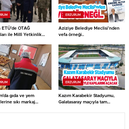
URUM
ERZURUM
n ETÜ’de OTAĞ
Aziziye Belediye Meclisi’nden
arı ile Millî Yetkinlik
vefa örneği..
 faaliyetlerini yerinde
…
URUM
ERZURUM
m’da gıda ve yem
Kazım Karabekir Stadyumu,
lerine sıkı markaj…
Galatasaray maçıyla tam
kapasiteyle kapılarını açacak…