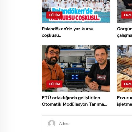
EĞITIM
ERZ
Palandöken’de yaz kursu
Görgü
coşkusu..
çalışmal
Hamlesi
gördü
EĞITIM
ERZ
ETÜ ortaklığında geliştirilen
Erzuru
Otomatik Modülasyon Tanıma
işletme
Projesi TÜBİTAK desteği aldı..