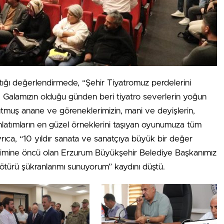
ptığı değerlendirmede, “Şehir Tiyatromuz perdelerini
tı. Galamızın olduğu günden beri tiyatro severlerin yoğun
tutmuş anane ve göreneklerimizin, mani ve deyişlerin,
anlatımların en güzel örneklerini taşıyan oyunumuza tüm
yrıca, “10 yıldır sanata ve sanatçıya büyük bir değer
lişimine öncü olan Erzurum Büyükşehir Belediye Başkanımız
türü şükranlarımı sunuyorum” kaydını düştü.