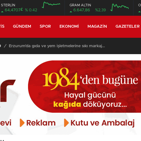
STERLİN
GRAM ALTIN
O
£
64,4707
% 0.42
6.647,86
%2,39
12:00
16:00
12:00
16:00
IS
GÜNDEM
SPOR
EKONOMI
MAGAZIN
GAZETELER
m işletmelerine sıkı markaj…