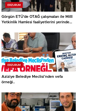
ERZURUM
Görgün ETÜ’de OTAĞ çalışmaları ile Millî
Yetkinlik Hamlesi faaliyetlerini yerinde
gördü…
ERZURUM
Aziziye Belediye Meclisi’nden vefa
örneği..