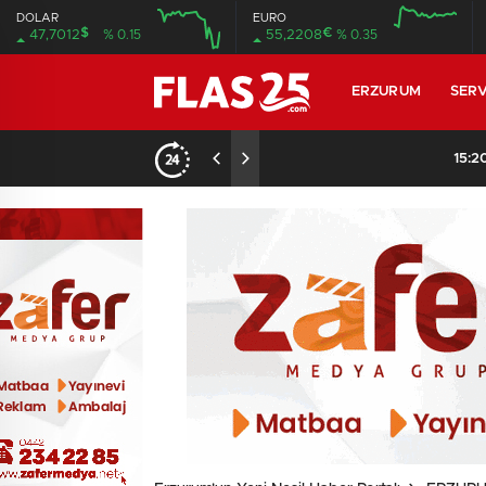
DOLAR
EURO
$
€
47,7012
% 0.15
55,2208
% 0.35
12:00
16:00
12:00
16:00
ERZURUM
SERV
15:20
/
Erzurum’da gıda ve ye