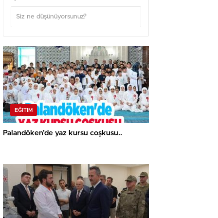
EĞITIM
Palandöken’de yaz kursu coşkusu..