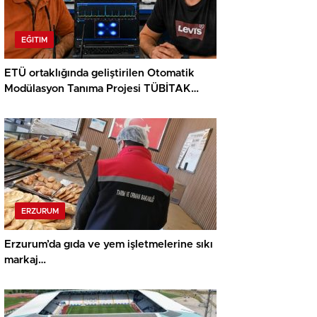
EĞITIM
ETÜ ortaklığında geliştirilen Otomatik
Modülasyon Tanıma Projesi TÜBİTAK
desteği aldı..
ERZURUM
Erzurum’da gıda ve yem işletmelerine sıkı
markaj…