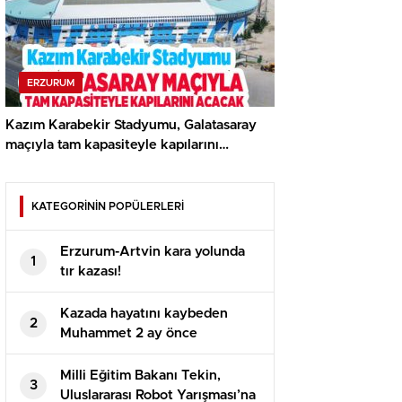
ERZURUM
Kazım Karabekir Stadyumu, Galatasaray
maçıyla tam kapasiteyle kapılarını
açacak…
KATEGORİNİN POPÜLERLERİ
Erzurum-Artvin kara yolunda
1
tır kazası!
Kazada hayatını kaybeden
2
Muhammet 2 ay önce
evlenmişti!
Milli Eğitim Bakanı Tekin,
3
Uluslararası Robot Yarışması’na