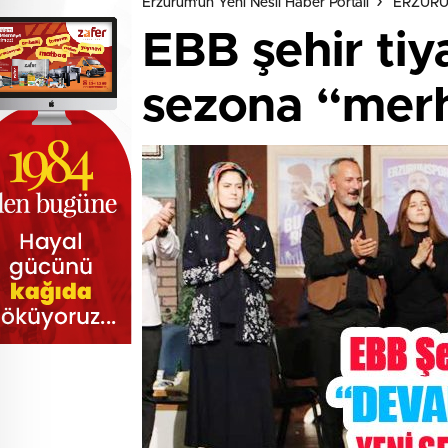
Erzurum'un Yeni Nesil Haber Portalı
ERZUR
EBB şehir tiy
sezona “merh