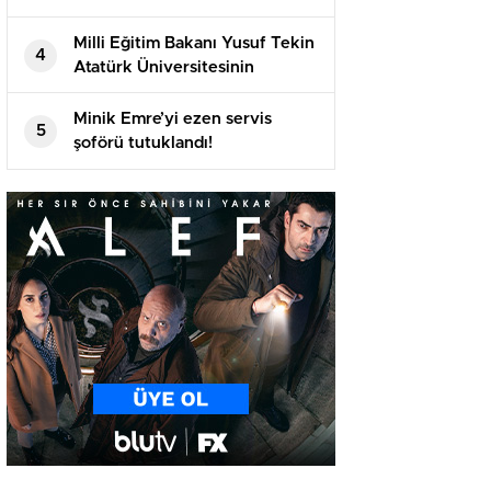
katılan öğrencilerle bir araya
geldi
Milli Eğitim Bakanı Yusuf Tekin
4
Atatürk Üniversitesinin
akademik yılı açılış töreninde
konuştu
Minik Emre’yi ezen servis
5
şoförü tutuklandı!