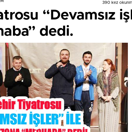
UM
390 kez okunm
atrosu “Devamsız işl
aba” dedi.