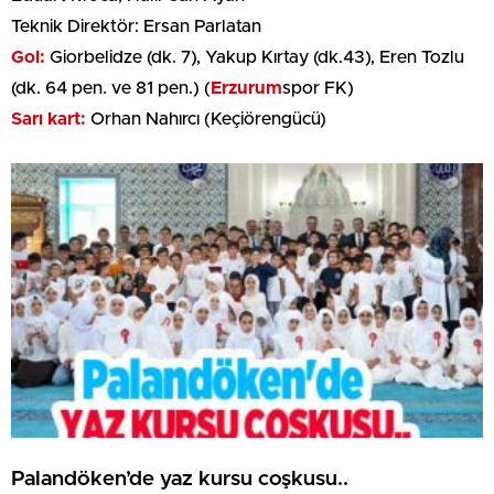
Teknik Direktör: Ersan Parlatan
Gol:
Giorbelidze (dk. 7), Yakup Kırtay (dk.43), Eren Tozlu
(dk. 64 pen. ve 81 pen.) (
Erzurum
spor FK)
Sarı kart:
Orhan Nahırcı (Keçiörengücü)
Palandöken’de yaz kursu coşkusu..