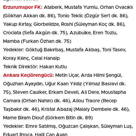
Erzurumspor FK:
Ataberk, Mustafa Yumlu, Orhan Ovacıklı
(Gökhan Akkan dk. 86), Tonio Teklic (Özgür Sert dk. 86),
Yakup Kırtay, Giorbelidze, Roshi (Süleyman Koç dk. 86),
Crociata (Sefa Akgün dk. 75), Azubuike, Eren Tozlu,
Mamba (Furkan Özhan dk. 75)
Yedekler: Göktuğ Bakırbaş, Mustafa Akbaş, Toni Tasev,
Koray Kılınç, Celal Hanalp
Teknik Direktör: Hakan Kutlu
Ankara Keçiörengücü:
Metin Uçar, Arda Hilmi Şengül,
Oğuzhan Ayaydın, Uğur Kaan Yıldız (Yılmaz Basravi dk.
75), Steven Caulker, Erkam Develi, Ali Dere, Moustapha
Camara (Orhan Nahırcı dk. 46), Aliou Traore (Recep
Taşbakır dk. 46), Kristal Abazaj (Malaly Dembele dk. 46),
Mame Biram Diouf (Görkem Bitin dk. 89)
Yedekler: Emre Satılmış, Oğuzcan Çalışkan, Süleyman Luş,
Eduart Rroca, Halil Can Ayan